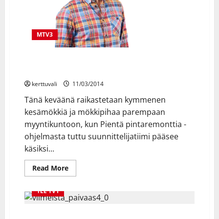
MTV3
Pientä mökkiremonttia alkaa 10.4. klo 20.05 MTV3-
kanavalla
kerttuvali
11/03/2014
Tänä keväänä raikastetaan kymmenen
kesämökkiä ja mökkipihaa parempaan
myyntikuntoon, kun Pientä pintaremonttia -
ohjelmasta tuttu suunnittelijatiimi pääsee
käsiksi...
Read
Read More
more
about
Pientä
YLE TV1
mökkiremonttia
alkaa
10.4.
klo
YLE TV1: Viimeistä päivää -sarjan päätösjaksot: Cathy