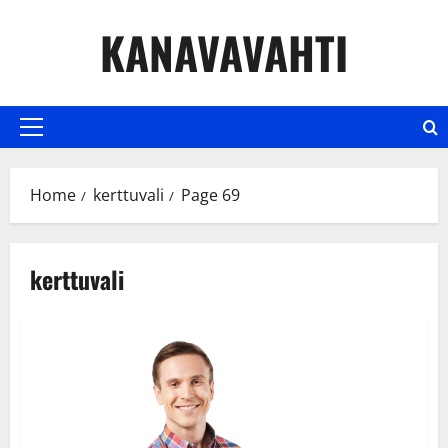
Skip
KANAVAVAHTI
to
content
Primary
Menu
Home
kerttuvali
Page 69
kerttuvali