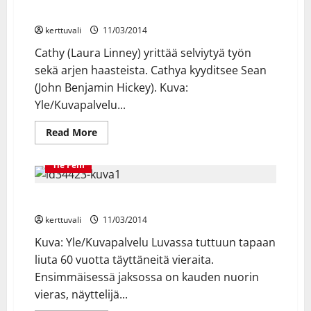
20.05
yrittää sopeutua välttämättömään
MTV3-
kanavalla
kerttuvali
11/03/2014
Cathy (Laura Linney) yrittää selviytyä työn
sekä arjen haasteista. Cathya kyyditsee Sean
(John Benjamin Hickey). Kuva:
Yle/Kuvapalvelu...
Read
Read More
more
about
YLE
Yle Fem
TV1:
Viimeistä
päivää
-
Yle Fem: Konkarikeskiviikko palaa ruutuun!
sarjan
päätösjaksot:
kerttuvali
11/03/2014
Cathy
yrittää
Kuva: Yle/Kuvapalvelu Luvassa tuttuun tapaan
sopeutua
välttämättömään
liuta 60 vuotta täyttäneitä vieraita.
Ensimmäisessä jaksossa on kauden nuorin
vieras, näyttelijä...