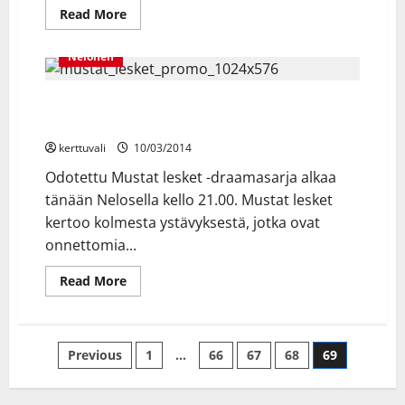
Read
Read More
more
about
Yle
Nelonen
Fem:
Konkarikeskiviikko
palaa
ruutuun!
Kotimainen uutuusdraama Mustat lesket alkaa
Nelosella tänään kello 21.00
kerttuvali
10/03/2014
Odotettu Mustat lesket -draamasarja alkaa
tänään Nelosella kello 21.00. Mustat lesket
kertoo kolmesta ystävyksestä, jotka ovat
onnettomia...
Read
Read More
more
about
Kotimainen
uutuusdraama
Mustat
Posts
Previous
1
…
66
67
68
69
lesket
alkaa
Nelosella
pagination
tänään