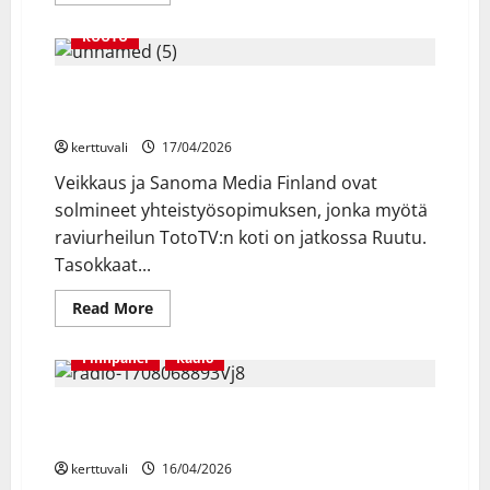
more
about
Tähdet,
RUUTU
tähdet
-äitienpäiväjaksossa
vieraileva
Ravit Ruutuun – Veikkauksen TotoTV näkyy ilmaiseksi
tuomari
presidentti
Ruutu-palvelussa 9.5. alkaen
Tarja
Halonen
kerttuvali
17/04/2026
arvioi
rakkauslauluja:
Veikkaus ja Sanoma Media Finland ovat
”Upea
baritoni
solmineet yhteistyösopimuksen, jonka myötä
saa
meidät
raviurheilun TotoTV:n koti on jatkossa Ruutu.
hyvälle
rakastavalle
Tasokkaat...
mielelle”
Read
Read More
more
about
Ravit
Finnpanel
Radio
Ruutuun
–
Veikkauksen
Vuonna 2025 radiota kuunteli viikoittain 4,3
TotoTV
näkyy
miljoonaa suomalaista eli 83 % suomalaisista
ilmaiseksi
Ruutu-
kerttuvali
16/04/2026
palvelussa