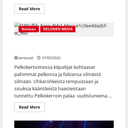
Read
Read More
more
about
MTV
ja
Elisa
Nelonen
NELONEN MEDIA
eivät
ole
päässeet
Legendaarinen Pelkokerroin tekee paluun
sopuun
–
uudistuneena – haku on nyt auki!
Kanavat
pimentyvät
kerttuvali
07/05/2026
sadoissatuhansissa
kodeissa
Pelkokertoimessa kilpailijat kohtaavat
pahimmat pelkonsa ja fobiansa silmästä
silmään. Uhkarohkeista tempuistaan ja
sisuksia kääntävistä haasteistaan
tunnettu Pelkokerroin palaa uudistuneena....
Read
Read More
more
about
Legendaarinen
Pelkokerroin
tekee