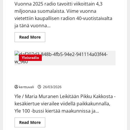
9.5.
Vuonna 2025 radio tavoitti viikoittain 4,3
alkaen
miljoonaa suomalaista. Viime vuonna
vietettiin kaupallisen radion 40-vuotistaivalta
ja tänä vuonna...
Read
Read More
more
about
Vuonna
2025
radiota
Yleisradio
kuunteli
viikoittain
4,3
Ylen kesä kutsuu: Viisulavoilta Sodankylän
miljoonaa
suomalaista
valkokankaille, au paireista jalkapallon MM-kisoihin
eli
83
kerttuvali
26/03/2026
%
suomalaisista
Yle / Maria Muranen Leikitään Pikku Kakkosta -
kesäkiertue vierailee viidellä paikkakunnalla,
Yle 100 -bussi kiertää maakunnissa ja...
Read
Read More
more