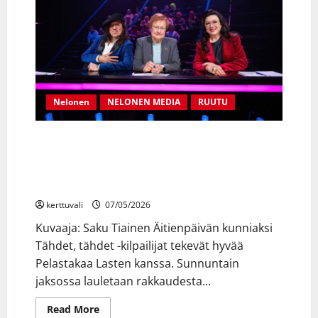
paluun
uudistuneena
–
haku
on
nyt
auki!
Nelonen
NELONEN MEDIA
RUUTU
Tähdet, tähdet -äitienpäiväjaksossa vieraileva
tuomari presidentti Tarja Halonen arvioi
rakkauslauluja: ”Upea baritoni saa meidät hyvälle
rakastavalle mielelle”
kerttuvali
07/05/2026
Kuvaaja: Saku Tiainen Äitienpäivän kunniaksi
Tähdet, tähdet -kilpailijat tekevät hyvää
Pelastakaa Lasten kanssa. Sunnuntain
jaksossa lauletaan rakkaudesta...
Read
Read More