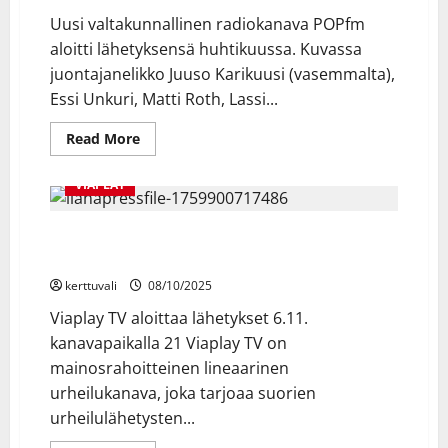
2025
Uusi valtakunnallinen radiokanava POPfm
aloitti lähetyksensä huhtikuussa. Kuvassa
juontajanelikko Juuso Karikuusi (vasemmalta),
Essi Unkuri, Matti Roth, Lassi...
Read
Read More
more
about
Radiokanava
VIAPLAY
POPfm
tavoittanut
suomalaiset
Viaplay TV – uusi vapaa urheilukanava avautuu
radion
kuuntelijat
marraskuussa
ennätysajassa
kerttuvali
08/10/2025
Viaplay TV aloittaa lähetykset 6.11.
kanavapaikalla 21 Viaplay TV on
mainosrahoitteinen lineaarinen
urheilukanava, joka tarjoaa suorien
urheilulähetysten...