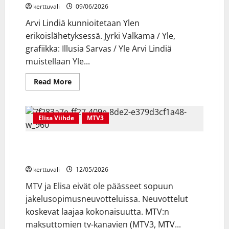
kerttuvali
09/06/2026
Arvi Lindiä kunnioitetaan Ylen
erikoislähetyksessä. Jyrki Valkama / Yle,
grafiikka: Illusia Sarvas / Yle Arvi Lindiä
muistellaan Yle...
Read
Read More
more
about
Arvi
Lind
–
Elisa Viihde
MTV3
Suomen
luotetuin
mies
MTV ja Elisa eivät ole päässeet sopuun – Kanavat
-
muistolähetys
pimentyvät sadoissatuhansissa kodeissa
nähdään
Ylen
kerttuvali
12/05/2026
kanavilla
MTV ja Elisa eivät ole päässeet sopuun
jakelusopimusneuvotteluissa. Neuvottelut
koskevat laajaa kokonaisuutta. MTV:n
maksuttomien tv-kanavien (MTV3, MTV...