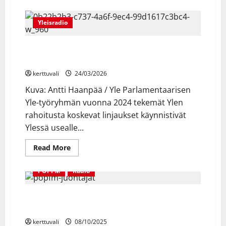
about
Ylen
kesä
kutsuu:
Yleisradio
Viisulavoilta
Sodankylän
valkokankaille,
YLEISRADIO: Muutos- ja säästöohjelma vaikutti
au
paireista
laajasti Ylen toimintaan vuonna 2025
jalkapallon
MM-
kerttuvali
24/03/2026
kisoihin
Kuva: Antti Haanpää / Yle Parlamentaarisen
Yle-työryhmän vuonna 2024 tekemät Ylen
rahoitusta koskevat linjaukset käynnistivät
Ylessä usealle...
Read
Read More
more
about
YLEISRADIO:
POPFM
Radio
Muutos-
ja
säästöohjelma
Radiokanava POPfm tavoittanut suomalaiset radion
vaikutti
laajasti
kuuntelijat ennätysajassa
Ylen
toimintaan
kerttuvali
08/10/2025
vuonna