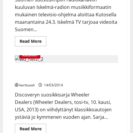
kuuluvan Iskelmä-radion musiikkiformaatin
mukainen televisio-ohjelma aloittaa Kutosella
maanantaina 24.3. Iskelmä TV tarjoaa videoita
Suomen...
Read
Read More
more
about
Iskelmä
Kutonen
TV
aloittaa
Kutosella
maanantaina
Kutonen: Wheeler Dealers Tiistaisin klo 19.00 alkaen
18.3.
kerttuvali
14/03/2014
Discoveryn suosikkisarja Wheeler
Dealers (Wheeler Dealers, tosi-tv, 10. kausi,
USA, 2013) on viihdyttänyt klassikkoautojen
ystäviä jo kymmenen vuoden ajan. Sarja...
Read
Read More
more