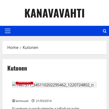
Skip
KANAVAVAHTI
to
content
Primary
Menu
Home
Kutonen
Kutonen
Kutonen
Iskelmä TV aloittaa Kutosella maanantaina
kerttuvali
21/03/2014
Suomen suosituimpiin radiokanaviin