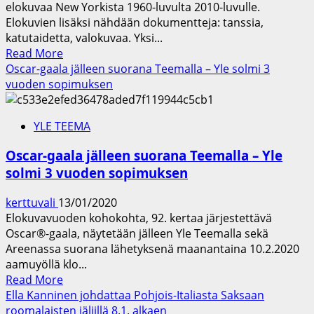
elokuvaa New Yorkista 1960-luvulta 2010-luvulle.
ihmisen
Elokuvien lisäksi nähdään dokumentteja: tanssia,
seksuaalisuus
katutaidetta, valokuvaa. Yksi...
Read
Read More
more
Oscar-gaala jälleen suorana Teemalla – Yle solmi 3
about
vuoden sopimuksen
Rakkauden,
rikoksen,
YLE TEEMA
taiteen
ja
Oscar-gaala jälleen suorana Teemalla – Yle
unelmien
solmi 3 vuoden sopimuksen
New
York
kerttuvali
13/01/2020
on
Elokuvavuoden kohokohta, 92. kertaa järjestettävä
Teeman
Oscar®-gaala, näytetään jälleen Yle Teemalla sekä
elokuvien
Areenassa suorana lähetyksenä maanantaina 10.2.2020
ja
aamuyöllä klo...
dokumenttien
Read
Read More
aiheena
more
Ella Kanninen johdattaa Pohjois-Italiasta Saksaan
27.3.–
about
roomalaisten jäljillä 8.1. alkaen