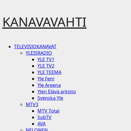
Skip
KANAVAVAHTI
to
content
Primary
TELEVISIOKANAVAT
Menu
YLEISRADIO
YLE TV1
YLE TV2
YLE TEEMA
Yle Fem
Yle Areena
Ylen Elävä arkisto
Svenska Yle
MTV3
MTV Total
SubTV
AVA
NELONEN