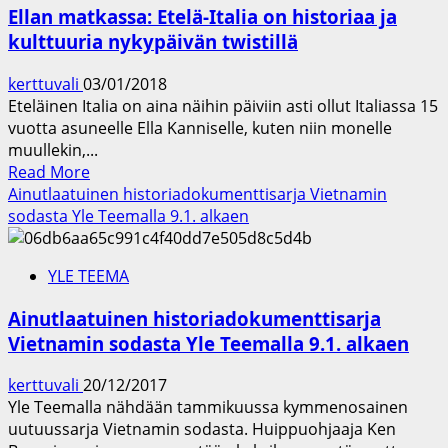
Pohjois-
Ellan matkassa: Etelä-Italia on historiaa ja
Italiasta
kulttuuria nykypäivän twistillä
Saksaan
roomalaisten
kerttuvali
03/01/2018
jäljillä
Eteläinen Italia on aina näihin päiviin asti ollut Italiassa 15
8.1.
vuotta asuneelle Ella Kanniselle, kuten niin monelle
alkaen
muullekin,...
Read
Read More
more
Ainutlaatuinen historiadokumenttisarja Vietnamin
about
sodasta Yle Teemalla 9.1. alkaen
Ellan
matkassa:
YLE TEEMA
Etelä-
Italia
Ainutlaatuinen historiadokumenttisarja
on
Vietnamin sodasta Yle Teemalla 9.1. alkaen
historiaa
ja
kerttuvali
20/12/2017
kulttuuria
Yle Teemalla nähdään tammikuussa kymmenosainen
nykypäivän
uutuussarja Vietnamin sodasta. Huippuohjaaja Ken
twistillä