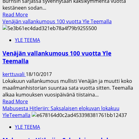
Burnsin sarjassa syvennytään kaksikymmentä vuotta
kestäneen sodan...
Read
Read More
more
Venäjän vallankumous 100 vuotta Yle Teemalla
about
Ainutlaatuinen
YLE TEEMA
historiadokumenttisarja
Vietnamin
Venäjän vallankumous 100 vuotta Yle
sodasta
Teemalla
Yle
Teemalla
kerttuvali
18/10/2017
9.1.
Lokakuun vallankumous mullisti Venäjän ja muutti koko
alkaen
maailmanhistorian suuntaa sata vuotta sitten. Teemalla
alkaa kumouksen vuosipäivänä tiistaina...
Read
Read More
more
Mabusesta Hitleriin: Saksalaisen elokuvan lokakuu
about
YleTeemalla
Venäjän
YLE TEEMA
vallankumous
100