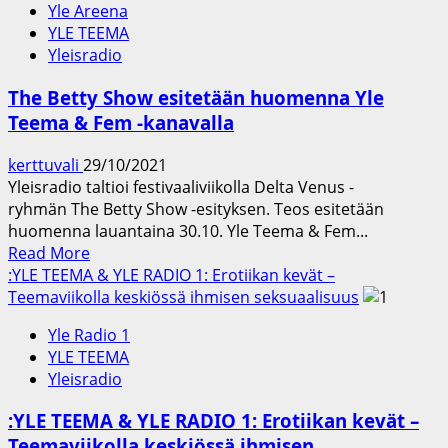
Yle Areena
Teema
YLE TEEMA
ylpeänä
Yleisradio
esittää:
Pride
The Betty Show esitetään huomenna Yle
2022
Teema & Fem -kanavalla
kerttuvali
29/10/2021
Yleisradio taltioi festivaaliviikolla Delta Venus -
ryhmän The Betty Show -esityksen. Teos esitetään
huomenna lauantaina 30.10. Yle Teema & Fem...
Read
Read More
more
:YLE TEEMA & YLE RADIO 1: Erotiikan kevät –
about
Teemaviikolla keskiössä ihmisen seksuaalisuus
The
Yle Radio 1
Betty
YLE TEEMA
Show
Yleisradio
esitetään
huomenna
:YLE TEEMA & YLE RADIO 1: Erotiikan kevät –
Yle
Teemaviikolla keskiössä ihmisen