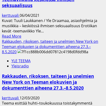
Teema
seksuaalisuus
&
Fem
kerttuvali
06/04/2021
-
Kuvat: Tuuli Laukkanen / Yle Draamaa, asiaohjelmia ja
kanavalla
musiikkia – keskiössä ihmisen seksuaalisuus Erotiikan
kevät -teemaviikko Yle...
Read
Read More
more
Rakkauden, rikoksen, taiteen ja unelmien New York on
about
Teeman elokuvien ja dokumenttien aiheena 27.3.–
:YLE
8.5.2020
TEEMA
YLE TEEMA
&
Yleisradio
YLE
RADIO
Rakkauden, rikoksen, taiteen ja unelmien
1:
New York on Teeman elokuvien ja
Erotiikan
dokumenttien aiheena 27.3.–8.5.2020
kevät
–
kerttuvali
12/03/2020
Teemaviikolla
Teema esittää huhti–toukokuussa toistakymmentä
keskiössä