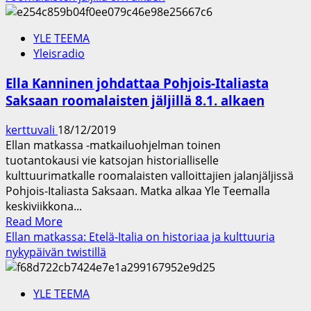
8.5.2020
Oscar-
gaala
YLE TEEMA
jälleen
Yleisradio
suorana
Teemalla
Ella Kanninen johdattaa Pohjois-Italiasta
–
Saksaan roomalaisten jäljillä 8.1. alkaen
Yle
solmi
kerttuvali
18/12/2019
3
Ellan matkassa -matkailuohjelman toinen
vuoden
tuotantokausi vie katsojan historialliselle
sopimuksen
kulttuurimatkalle roomalaisten valloittajien jalanjäljissä
Pohjois-Italiasta Saksaan. Matka alkaa Yle Teemalla
keskiviikkona...
Read
Read More
more
Ellan matkassa: Etelä-Italia on historiaa ja kulttuuria
about
nykypäivän twistillä
Ella
Kanninen
YLE TEEMA
johdattaa