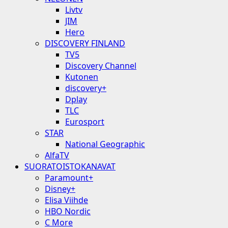
Livtv
JIM
Hero
DISCOVERY FINLAND
TV5
Discovery Channel
Kutonen
discovery+
Dplay
TLC
Eurosport
STAR
National Geographic
AlfaTV
SUORATOISTOKANAVAT
Paramount+
Disney+
Elisa Viihde
HBO Nordic
C More