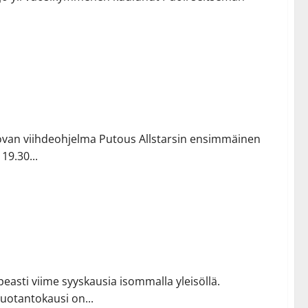
tässä! Tervetuloa katsomoon lauantaina 19.9.
ovan viihdeohjelma Putous Allstarsin ensimmäinen
19.30...
eitsemäs tuotantokausi starttasi isompana kuin koskaan!
peasti viime syyskausia isommalla yleisöllä.
tuotantokausi on...