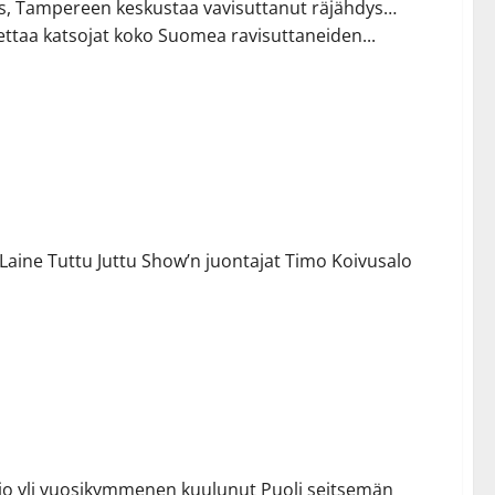
, Tampereen keskustaa vavisuttanut räjähdys…
ttaa katsojat koko Suomea ravisuttaneiden...
isuhdeohjelman vieraina upea kattaus kiinnostavia
Laine Tuttu Juttu Show’n juontajat Timo Koivusalo
nnalle Puoli seitsemän -ohjelmaan
in jo yli vuosikymmenen kuulunut Puoli seitsemän