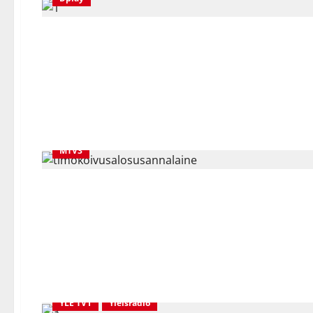
MTV3
YLE TV1
Yleisradio