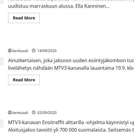
–
uudistuu marraskuun alussa. Ella Kanninen...
Parisuhdeohjelman
vieraina
upea
Read
Read More
kattaus
more
kiinnostavia
about
suomalaisia
Suosikkijuontaja
pariskuntia
Ella
Kanninen
Ensimmäisen suoran Putous Allstars -lähetyksen esiintyjät ovat 
tekee
paluun
kerttuvali
Mikko
14/09/2020
Kekäläisen
rinnalle
Ainutkertaisen, joka jaksoon uuden esiintyjäkombon tu
Puoli
livelähetys nähdään MTV3-kanavalla lauantaina 19.9. klo 
seitsemän
-
ohjelmaan
Read
Read More
more
about
Ensimmäisen
suoran
Putous
MTV3-kanavan Ensitreffit alttarilla -ohjelman suosio kasvaa – S
Allstars
-
kerttuvali
lähetyksen
02/09/2020
esiintyjät
ovat
MTV3-kanavan Ensitreffit alttarilla -ohjelma käynnistyi u
tässä!
Aloitusjakso tavoitti yli 700 000 suomalaista. Seitsemäs 
Tervetuloa
katsomoon