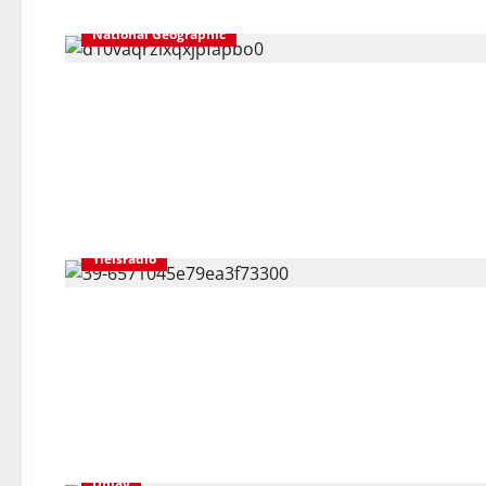
National Geographic
Yleisradio
Dplay