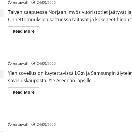
kerttuvali
24/09/2020
Talven saapuessa Norjaan, myös vuoristotiet jäätyvät ja 
Onnettomuuksien sattuessa taitavat ja kokeneet hinausau
Read
Read More
more
about
Norjan
talviset
vuoristotiet
Lasten Areena -sovellus on nyt saatavilla älytelevisioissa
saapuvat
taas
kerttuvali
National
24/09/2020
Geographic-
kanavalle
Ylen sovellus on käytettävissä LG:n ja Samsungin älytelev
sovelluskaupasta. Yle Areenan lapsille...
Read
Read More
more
about
Lasten
Areena
-
Rikoksen anatomian uusi tuotantokausi pureutuu jälleen suomala
sovellus
on
kerttuvali
nyt
24/09/2020
saatavilla