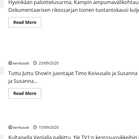
älytelevisioissa
Hyvinkään paloittelusurma, Kampin ampumavälikohtaus
Dokumentaarisen rikossarjan toinen tuotantokausi kulje
Read
Read More
more
about
Rikoksen
anatomian
uusi
Tuttu Juttu Show MTV3-kanavalla lauantaisin 17.10. alkaen – Par
tuotantokausi
pureutuu
suomalaisia pariskuntia
jälleen
suomalaisia
kerttuvali
23/09/2020
koskettaneisiin
rikostapauksiin
Tuttu Juttu Show’n juontajat Timo Koivusalo ja Susanna 
Dplayssa
ja Susanna...
Read
Read More
more
about
Tuttu
Juttu
Show
Suosikkijuontaja Ella Kanninen tekee paluun Mikko Kekäläisen ri
MTV3-
kanavalla
kerttuvali
lauantaisin
15/09/2020
17.10.
alkaen
Kultaisella Venlalla palkittu, Yle TV1:n kestosuosikkeih