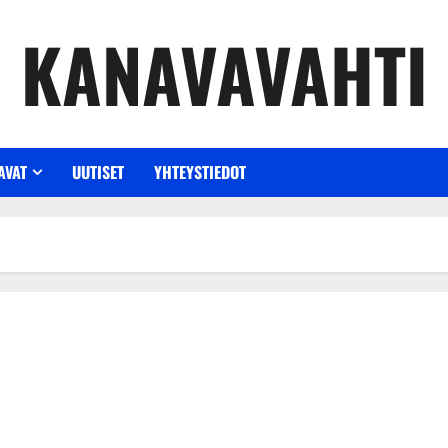
KANAVAVAHTI
AVAT
UUTISET
YHTEYSTIEDOT
Norjan talviset vuoristotiet saapuvat taas National Geographic-k