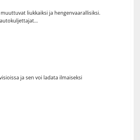
muuttuvat liukkaiksi ja hengenvaarallisiksi.
tokuljettajat...
isioissa ja sen voi ladata ilmaiseksi
isia koskettaneisiin rikostapauksiin Dplayssa