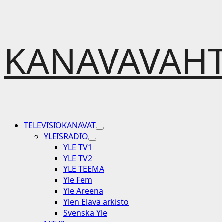
Skip
KANAVAVAHT
to
content
Primary
TELEVISIOKANAVAT
Menu
YLEISRADIO
YLE TV1
YLE TV2
YLE TEEMA
Yle Fem
Yle Areena
Ylen Elävä arkisto
Svenska Yle