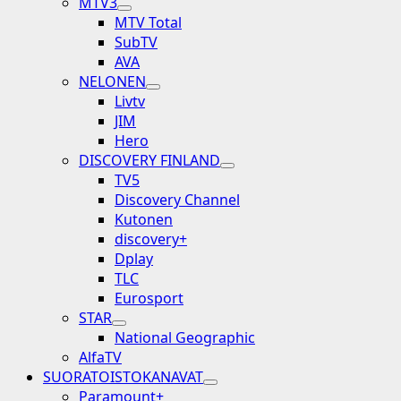
MTV3
MTV Total
SubTV
AVA
NELONEN
Livtv
JIM
Hero
DISCOVERY FINLAND
TV5
Discovery Channel
Kutonen
discovery+
Dplay
TLC
Eurosport
STAR
National Geographic
AlfaTV
SUORATOISTOKANAVAT
Paramount+