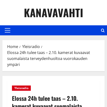
Skip
KANAVAVAHTI
to
content
Primary
Menu
Home
Yleisradio
Elossa 24h tulee taas – 2.10. kamerat kuvaavat
suomalaista terveydenhuoltoa vuorokauden
ympäri
Yleisradio
Elossa 24h tulee taas – 2.10.
kamerat kuvaavat suomalaista