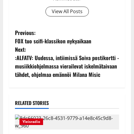
View All Posts
P
Previous:
FOX tuo scifi-klassikon nykyaikaan
o
Next:
s
:ALFATV: Uudessa, intiimissä Soiva postikortti -
musiikkiohjelmassa vierailevat iskelmätaivaan
t
tähdet, ohjelmaa emännöi Milana Misic
n
a
RELATED STORIES
v
i
Yleisradio