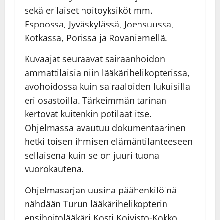
sekä erilaiset hoitoyksiköt mm.
Espoossa, Jyväskylässä, Joensuussa,
Kotkassa, Porissa ja Rovaniemellä.
Kuvaajat seuraavat sairaanhoidon
ammattilaisia niin lääkärihelikopterissa,
avohoidossa kuin sairaaloiden lukuisilla
eri osastoilla. Tärkeimmän tarinan
kertovat kuitenkin potilaat itse.
Ohjelmassa avautuu dokumentaarinen
hetki toisen ihmisen elämäntilanteeseen
sellaisena kuin se on juuri tuona
vuorokautena.
Ohjelmasarjan uusina päähenkilöinä
nähdään Turun lääkärihelikopterin
ensihoitolääkäri Kosti Koivisto-Kokko,