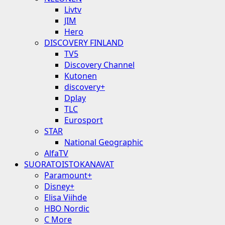
Livtv
JIM
Hero
DISCOVERY FINLAND
TV5
Discovery Channel
Kutonen
discovery+
Dplay
TLC
Eurosport
STAR
National Geographic
AlfaTV
SUORATOISTOKANAVAT
Paramount+
Disney+
Elisa Viihde
HBO Nordic
C More