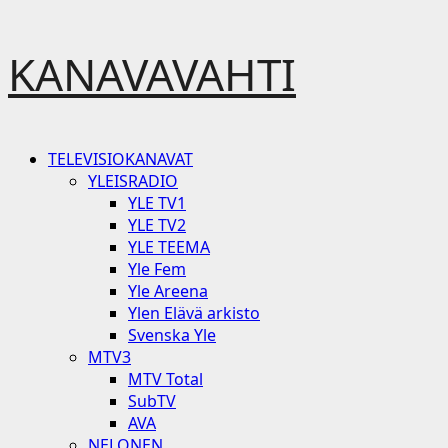
Skip
KANAVAVAHTI
to
content
Primary
TELEVISIOKANAVAT
Menu
YLEISRADIO
YLE TV1
YLE TV2
YLE TEEMA
Yle Fem
Yle Areena
Ylen Elävä arkisto
Svenska Yle
MTV3
MTV Total
SubTV
AVA
NELONEN