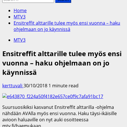
for:
Home
MTV3
Ensitreffit alttarille tulee myös ensi vuonna – haku
ohjelmaan on jo käynnissä
MTV3
Ensitreffit alttarille tulee myös ensi
vuonna – haku ohjelmaan on jo
käynnissä
kerttuvali
30/10/2018
1 minute read
Suursuosikiksi kasvanut Ensitreffit alttarilla -ohjelma
nähdään AVAlla myös ensi vuonna. Haku täysi-ikäisille
avioon haluaville on nyt auki osoitteessa
mtv.fi/haemukaan.