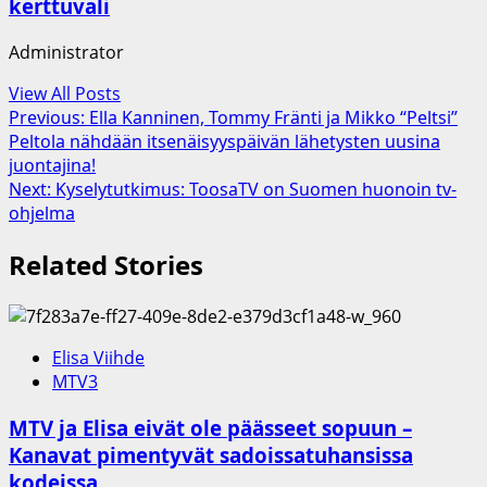
kerttuvali
Administrator
View All Posts
Post
Previous:
Ella Kanninen, Tommy Fränti ja Mikko “Peltsi”
Peltola nähdään itsenäisyyspäivän lähetysten uusina
navigation
juontajina!
Next:
Kyselytutkimus: ToosaTV on Suomen huonoin tv-
ohjelma
Related Stories
Elisa Viihde
MTV3
MTV ja Elisa eivät ole päässeet sopuun –
Kanavat pimentyvät sadoissatuhansissa
kodeissa