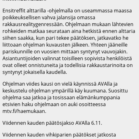
Ensitreffit alttarilla -ohjelmalla on useammassa maassa
poikkeuksellisen vahva jalansija omassa
rakkausrealitygenressään. Ohjelmaan mukaan lähtevien
rohkeiden matkaa seurataan aina hetkistä ennen alttaria
siihen saakka, kun pari tekee päätöksen, jatkavatko he
liittoaan ohjelman kuvausten jälkeen. Yhteen jääneille
pariskunnille on vuosien mittaan syntynyt vauvojakin.
Asiantuntijoiden valinnat toisilleen sopivista henkilöistä
ovat olleet onnistuneita ja todellisia rakkaustarinoita on
syntynyt jokaisella kaudella.
Ohjelman viides kausi on vielä käynnissä AVAlla ja
keskustelu ohjelman ympärillä käy kuumana. Suosittu
ohjelma saa jatkoa ja tosissaan elämänkumppania
etsivien haku ohjelmaan on auki osoitteessa
mtv.fi/haemukaan.
Viidennen kauden päätösjakso AVAlla 6.11.
Viidennen kauden vihkiparien päätökset jatkosta