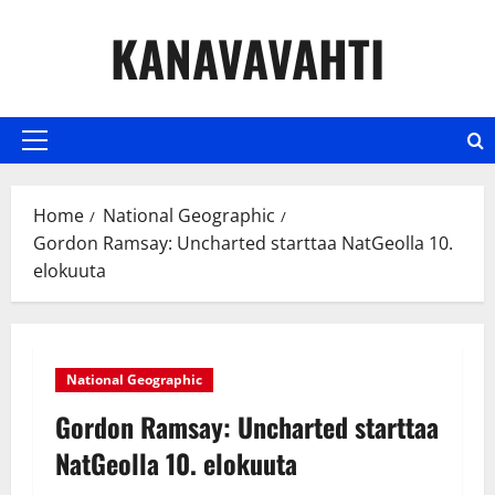
Skip
KANAVAVAHTI
to
content
Primary
Menu
Home
National Geographic
Gordon Ramsay: Uncharted starttaa NatGeolla 10.
elokuuta
National Geographic
Gordon Ramsay: Uncharted starttaa
NatGeolla 10. elokuuta