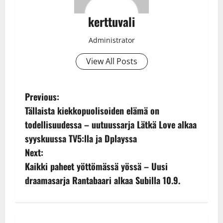
kerttuvali
Administrator
View All Posts
P
Previous:
Tällaista kiekkopuolisoiden elämä on
o
todellisuudessa – uutuussarja Lätkä Love alkaa
s
syyskuussa TV5:lla ja Dplayssa
Next:
t
Kaikki paheet yöttömässä yössä – Uusi
n
draamasarja Rantabaari alkaa Subilla 10.9.
a