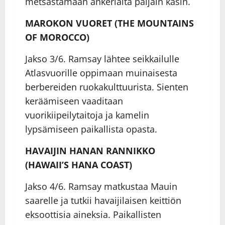
metsästämään ankeriaita paljain käsin.
MAROKON VUORET (THE MOUNTAINS
OF MOROCCO)
Jakso 3/6. Ramsay lähtee seikkailulle
Atlasvuorille oppimaan muinaisesta
berbereiden ruokakulttuurista. Sienten
keräämiseen vaaditaan
vuorikiipeilytaitoja ja kamelin
lypsämiseen paikallista opasta.
HAVAIJIN HANAN RANNIKKO
(HAWAII’S HANA COAST)
Jakso 4/6. Ramsay matkustaa Mauin
saarelle ja tutkii havaijilaisen keittiön
eksoottisia aineksia. Paikallisten