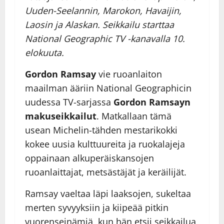
Uuden-Seelannin, Marokon, Havaijin,
Laosin ja Alaskan. Seikkailu starttaa
National Geographic TV -kanavalla 10.
elokuuta.
Gordon Ramsay
vie ruoanlaiton
maailman ääriin National Geographicin
uudessa TV-sarjassa
Gordon Ramsayn
makuseikkailut
. Matkallaan tämä
usean Michelin-tähden mestarikokki
kokee uusia kulttuureita ja ruokalajeja
oppainaan alkuperäiskansojen
ruoanlaittajat, metsästäjät ja keräilijät.
Ramsay vaeltaa läpi laaksojen, sukeltaa
merten syvyyksiin ja kiipeää pitkin
vuorenseinämiä, kun hän etsii seikkailua