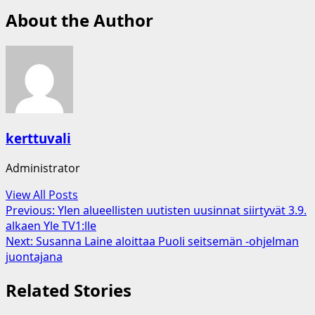
About the Author
kerttuvali
Administrator
View All Posts
Post
Previous:
Ylen alueellisten uutisten uusinnat siirtyvät 3.9.
alkaen Yle TV1:lle
navigation
Next:
Susanna Laine aloittaa Puoli seitsemän -ohjelman
juontajana
Related Stories