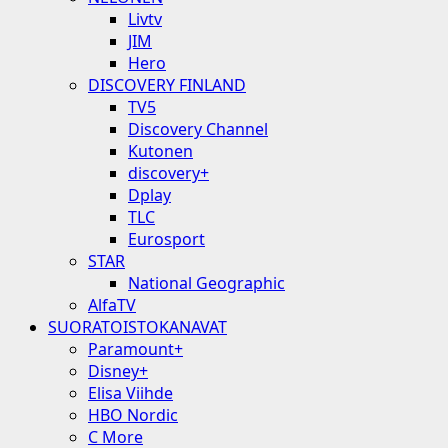
Livtv
JIM
Hero
DISCOVERY FINLAND
TV5
Discovery Channel
Kutonen
discovery+
Dplay
TLC
Eurosport
STAR
National Geographic
AlfaTV
SUORATOISTOKANAVAT
Paramount+
Disney+
Elisa Viihde
HBO Nordic
C More