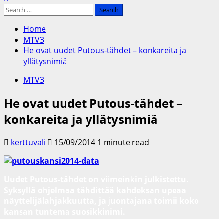
Search
for:
Home
MTV3
He ovat uudet Putous-tähdet – konkareita ja
yllätysnimiä
MTV3
He ovat uudet Putous-tähdet –
konkareita ja yllätysnimiä
kerttuvali
15/09/2014
1 minute read
Uudet Putous-tähdet on viimeinkin julkistettu.
Syksyllä ohjelmaa tähdittää kahdeksan upeaa
näyttelijälahjakkuutta, ja juontajana toimii koko
kansan tuntema suosikkinimi.