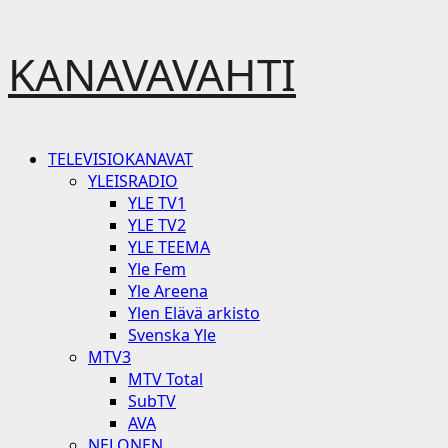
Skip
KANAVAVAHTI
to
content
Primary
TELEVISIOKANAVAT
Menu
YLEISRADIO
YLE TV1
YLE TV2
YLE TEEMA
Yle Fem
Yle Areena
Ylen Elävä arkisto
Svenska Yle
MTV3
MTV Total
SubTV
AVA
NELONEN