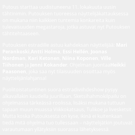
Putous starttaa uudistuneena 11. lokakuuta uusin
tähtinimin. Putouksen tuoreessa näyttelijäkattauksessa
on mukana niin kaikkien tuntemia konkareita kuin
tulevaisuuden megastaroja, jotka astuvat nyt Putouksen
tähtitehtaaseen.
Putouksen estradille astuu kahdeksan näyttelijää:
Mari
Perankoski
,
Antti Holma
,
Essi Hellén
,
Joonas
Nordman
,
Kari Ketonen
,
Niina Koponen
,
Ville
Tiihonen
ja
Jenni Kokander
. Ohjelman juontaa
Heikki
Paasonen
, joka saa nyt tilaisuuden osoittaa myös
näyttelijänlahjansa!
Puolitoistatuntinen suora estradiviihdeshow pysyy
alkavallakin kaudella juurillaan. Sketsihahmokilpailu on
ohjelmassa tärkeässä roolissa, lisäksi mukana tuttuun
tapaan muun muassa Viikkokatsaus, Tulikoe ja livesketsit.
Mutta koska Putouksesta on kyse, ikinä ei kuitenkaan
tiedä mitä ohjelma tuo tullessaan – näyttelijätkin joutuvat
varautumaan yllätyksiin suorassa lähetyksessä.