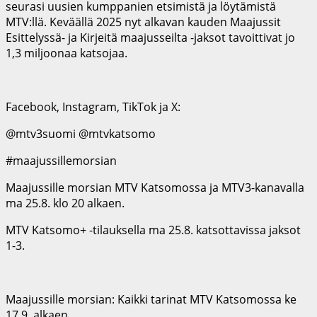
seurasi uusien kumppanien etsimistä ja löytämistä
MTV:llä. Keväällä 2025 nyt alkavan kauden Maajussit
Esittelyssä- ja Kirjeitä maajusseilta -jaksot tavoittivat jo
1,3 miljoonaa katsojaa.
Facebook, Instagram, TikTok ja X:
@mtv3suomi @mtvkatsomo
#maajussillemorsian
Maajussille morsian MTV Katsomossa ja MTV3-kanavalla
ma 25.8. klo 20 alkaen.
MTV Katsomo+ -tilauksella ma 25.8. katsottavissa jaksot
1-3.
Maajussille morsian: Kaikki tarinat MTV Katsomossa ke
17.9. alkaen.