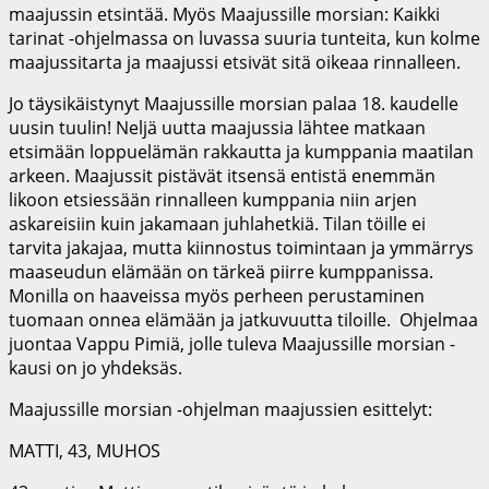
maajussin etsintää. Myös Maajussille morsian: Kaikki
tarinat -ohjelmassa on luvassa suuria tunteita, kun kolme
maajussitarta ja maajussi etsivät sitä oikeaa rinnalleen.
Jo täysikäistynyt Maajussille morsian palaa 18. kaudelle
uusin tuulin! Neljä uutta maajussia lähtee matkaan
etsimään loppuelämän rakkautta ja kumppania maatilan
arkeen. Maajussit pistävät itsensä entistä enemmän
likoon etsiessään rinnalleen kumppania niin arjen
askareisiin kuin jakamaan juhlahetkiä. Tilan töille ei
tarvita jakajaa, mutta kiinnostus toimintaan ja ymmärrys
maaseudun elämään on tärkeä piirre kumppanissa.
Monilla on haaveissa myös perheen perustaminen
tuomaan onnea elämään ja jatkuvuutta tiloille. Ohjelmaa
juontaa Vappu Pimiä, jolle tuleva Maajussille morsian -
kausi on jo yhdeksäs.
Maajussille morsian -ohjelman maajussien esittelyt:
MATTI, 43, MUHOS