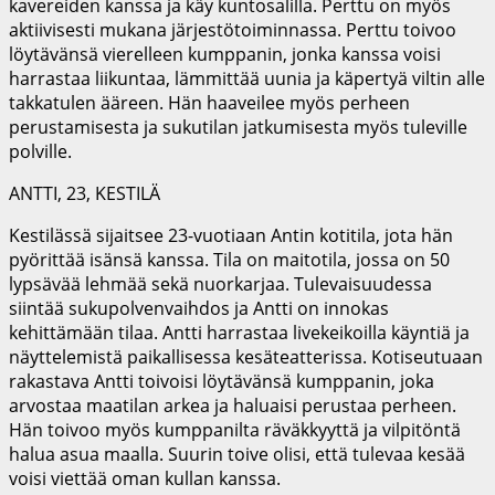
kavereiden kanssa ja käy kuntosalilla. Perttu on myös
aktiivisesti mukana järjestötoiminnassa. Perttu toivoo
löytävänsä vierelleen kumppanin, jonka kanssa voisi
harrastaa liikuntaa, lämmittää uunia ja käpertyä viltin alle
takkatulen ääreen. Hän haaveilee myös perheen
perustamisesta ja sukutilan jatkumisesta myös tuleville
polville.
ANTTI, 23, KESTILÄ
Kestilässä sijaitsee 23-vuotiaan Antin kotitila, jota hän
pyörittää isänsä kanssa. Tila on maitotila, jossa on 50
lypsävää lehmää sekä nuorkarjaa. Tulevaisuudessa
siintää sukupolvenvaihdos ja Antti on innokas
kehittämään tilaa. Antti harrastaa livekeikoilla käyntiä ja
näyttelemistä paikallisessa kesäteatterissa. Kotiseutuaan
rakastava Antti toivoisi löytävänsä kumppanin, joka
arvostaa maatilan arkea ja haluaisi perustaa perheen.
Hän toivoo myös kumppanilta räväkkyyttä ja vilpitöntä
halua asua maalla. Suurin toive olisi, että tulevaa kesää
voisi viettää oman kullan kanssa.