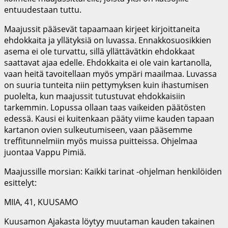
entuudestaan tuttu.
Maajussit pääsevät tapaamaan kirjeet kirjoittaneita
ehdokkaita ja yllätyksiä on luvassa. Ennakkosuosikkien
asema ei ole turvattu, sillä yllättävätkin ehdokkaat
saattavat ajaa edelle. Ehdokkaita ei ole vain kartanolla,
vaan heitä tavoitellaan myös ympäri maailmaa. Luvassa
on suuria tunteita niin pettymyksen kuin ihastumisen
puolelta, kun maajussit tutustuvat ehdokkaisiin
tarkemmin. Lopussa ollaan taas vaikeiden päätösten
edessä. Kausi ei kuitenkaan pääty viime kauden tapaan
kartanon ovien sulkeutumiseen, vaan pääsemme
treffitunnelmiin myös muissa puitteissa. Ohjelmaa
juontaa Vappu Pimiä.
Maajussille morsian: Kaikki tarinat -ohjelman henkilöiden
esittelyt:
MIIA, 41, KUUSAMO
Kuusamon Ajakasta löytyy muutaman kauden takainen