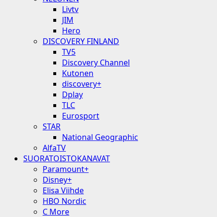
Livtv
JIM
Hero
DISCOVERY FINLAND
TV5
Discovery Channel
Kutonen
discovery+
Dplay
TLC
Eurosport
STAR
National Geographic
AlfaTV
SUORATOISTOKANAVAT
Paramount+
Disney+
Elisa Viihde
HBO Nordic
C More