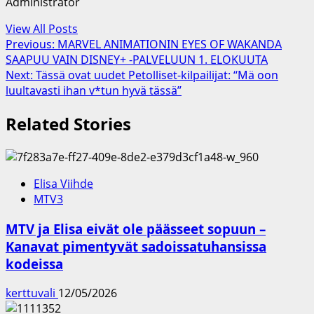
Administrator
View All Posts
Post
Previous:
MARVEL ANIMATIONIN EYES OF WAKANDA
SAAPUU VAIN DISNEY+ -PALVELUUN 1. ELOKUUTA
navigation
Next:
Tässä ovat uudet Petolliset-kilpailijat: “Mä oon
luultavasti ihan v*tun hyvä tässä”
Related Stories
Elisa Viihde
MTV3
MTV ja Elisa eivät ole päässeet sopuun –
Kanavat pimentyvät sadoissatuhansissa
kodeissa
kerttuvali
12/05/2026