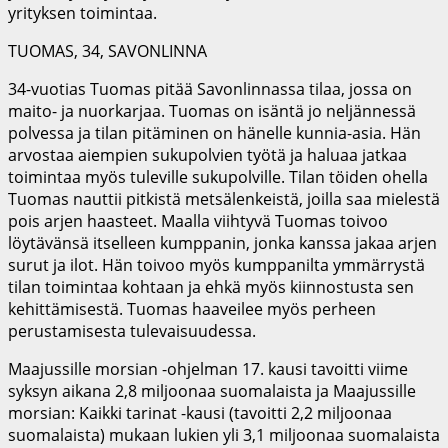
yrityksen toimintaa.
TUOMAS, 34, SAVONLINNA
34-vuotias Tuomas pitää Savonlinnassa tilaa, jossa on
maito- ja nuorkarjaa. Tuomas on isäntä jo neljännessä
polvessa ja tilan pitäminen on hänelle kunnia-asia. Hän
arvostaa aiempien sukupolvien työtä ja haluaa jatkaa
toimintaa myös tuleville sukupolville. Tilan töiden ohella
Tuomas nauttii pitkistä metsälenkeistä, joilla saa mielestä
pois arjen haasteet. Maalla viihtyvä Tuomas toivoo
löytävänsä itselleen kumppanin, jonka kanssa jakaa arjen
surut ja ilot. Hän toivoo myös kumppanilta ymmärrystä
tilan toimintaa kohtaan ja ehkä myös kiinnostusta sen
kehittämisestä. Tuomas haaveilee myös perheen
perustamisesta tulevaisuudessa.
Maajussille morsian -ohjelman 17. kausi tavoitti viime
syksyn aikana 2,8 miljoonaa suomalaista ja Maajussille
morsian: Kaikki tarinat -kausi (tavoitti 2,2 miljoonaa
suomalaista) mukaan lukien yli 3,1 miljoonaa suomalaista