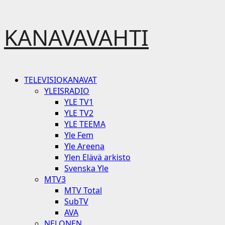
Skip
KANAVAVAHTI
to
content
Primary
TELEVISIOKANAVAT
Menu
YLEISRADIO
YLE TV1
YLE TV2
YLE TEEMA
Yle Fem
Yle Areena
Ylen Elävä arkisto
Svenska Yle
MTV3
MTV Total
SubTV
AVA
NELONEN