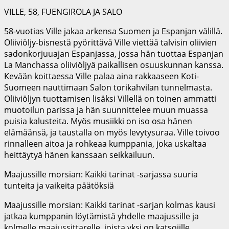
VILLE, 58, FUENGIROLA JA SALO
58-vuotias Ville jakaa arkensa Suomen ja Espanjan välillä.
Oliiviöljy-bisnestä pyörittävä Ville viettää talvisin oliivien
sadonkorjuuajan Espanjassa, jossa hän tuottaa Espanjan
La Manchassa oliiviöljyä paikallisen osuuskunnan kanssa.
Kevään koittaessa Ville palaa aina rakkaaseen Koti-
Suomeen nauttimaan Salon torikahvilan tunnelmasta.
Oliiviöljyn tuottamisen lisäksi Villellä on toinen ammatti
muotoilun parissa ja hän suunnittelee muun muassa
puisia kalusteita. Myös musiikki on iso osa hänen
elämäänsä, ja taustalla on myös levytysuraa. Ville toivoo
rinnalleen aitoa ja rohkeaa kumppania, joka uskaltaa
heittäytyä hänen kanssaan seikkailuun.
Maajussille morsian: Kaikki tarinat -sarjassa suuria
tunteita ja vaikeita päätöksiä
Maajussille morsian: Kaikki tarinat -sarjan kolmas kausi
jatkaa kumppanin löytämistä yhdelle maajussille ja
kolmelle maajussittarelle, joista yksi on katsojille