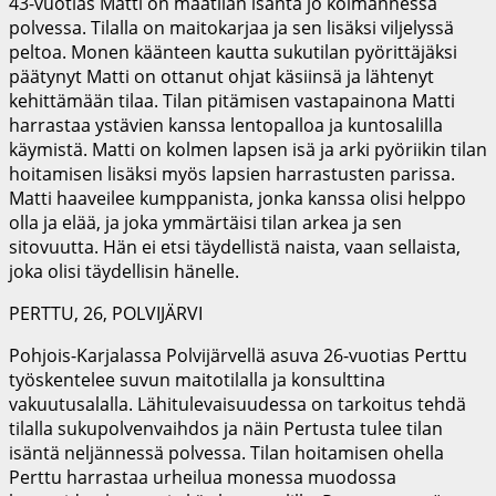
43-vuotias Matti on maatilan isäntä jo kolmannessa
polvessa. Tilalla on maitokarjaa ja sen lisäksi viljelyssä
peltoa. Monen käänteen kautta sukutilan pyörittäjäksi
päätynyt Matti on ottanut ohjat käsiinsä ja lähtenyt
kehittämään tilaa. Tilan pitämisen vastapainona Matti
harrastaa ystävien kanssa lentopalloa ja kuntosalilla
käymistä. Matti on kolmen lapsen isä ja arki pyöriikin tilan
hoitamisen lisäksi myös lapsien harrastusten parissa.
Matti haaveilee kumppanista, jonka kanssa olisi helppo
olla ja elää, ja joka ymmärtäisi tilan arkea ja sen
sitovuutta. Hän ei etsi täydellistä naista, vaan sellaista,
joka olisi täydellisin hänelle.
PERTTU, 26, POLVIJÄRVI
Pohjois-Karjalassa Polvijärvellä asuva 26-vuotias Perttu
työskentelee suvun maitotilalla ja konsulttina
vakuutusalalla. Lähitulevaisuudessa on tarkoitus tehdä
tilalla sukupolvenvaihdos ja näin Pertusta tulee tilan
isäntä neljännessä polvessa. Tilan hoitamisen ohella
Perttu harrastaa urheilua monessa muodossa