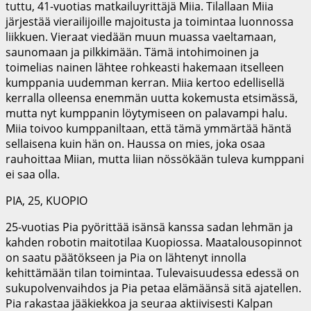
tuttu, 41-vuotias matkailuyrittäjä Miia. Tilallaan Miia
järjestää vierailijoille majoitusta ja toimintaa luonnossa
liikkuen. Vieraat viedään muun muassa vaeltamaan,
saunomaan ja pilkkimään. Tämä intohimoinen ja
toimelias nainen lähtee rohkeasti hakemaan itselleen
kumppania uudemman kerran. Miia kertoo edellisellä
kerralla olleensa enemmän uutta kokemusta etsimässä,
mutta nyt kumppanin löytymiseen on palavampi halu.
Miia toivoo kumppaniltaan, että tämä ymmärtää häntä
sellaisena kuin hän on. Haussa on mies, joka osaa
rauhoittaa Miian, mutta liian nössökään tuleva kumppani
ei saa olla.
PIA, 25, KUOPIO
25-vuotias Pia pyörittää isänsä kanssa sadan lehmän ja
kahden robotin maitotilaa Kuopiossa. Maatalousopinnot
on saatu päätökseen ja Pia on lähtenyt innolla
kehittämään tilan toimintaa. Tulevaisuudessa edessä on
sukupolvenvaihdos ja Pia petaa elämäänsä sitä ajatellen.
Pia rakastaa jääkiekkoa ja seuraa aktiivisesti Kalpan