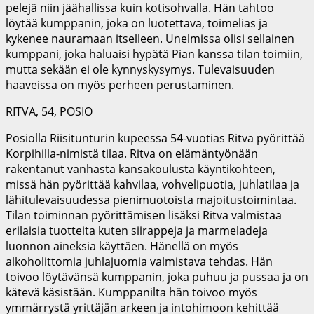
pelejä niin jäähallissa kuin kotisohvalla. Hän tahtoo
löytää kumppanin, joka on luotettava, toimelias ja
kykenee nauramaan itselleen. Unelmissa olisi sellainen
kumppani, joka haluaisi hypätä Pian kanssa tilan toimiin,
mutta sekään ei ole kynnyskysymys. Tulevaisuuden
haaveissa on myös perheen perustaminen.
RITVA, 54, POSIO
Posiolla Riisitunturin kupeessa 54-vuotias Ritva pyörittää
Korpihilla-nimistä tilaa. Ritva on elämäntyönään
rakentanut vanhasta kansakoulusta käyntikohteen,
missä hän pyörittää kahvilaa, vohvelipuotia, juhlatilaa ja
lähitulevaisuudessa pienimuotoista majoitustoimintaa.
Tilan toiminnan pyörittämisen lisäksi Ritva valmistaa
erilaisia tuotteita kuten siirappeja ja marmeladeja
luonnon aineksia käyttäen. Hänellä on myös
alkoholittomia juhlajuomia valmistava tehdas. Hän
toivoo löytävänsä kumppanin, joka puhuu ja pussaa ja on
kätevä käsistään. Kumppanilta hän toivoo myös
ymmärrystä yrittäjän arkeen ja intohimoon kehittää