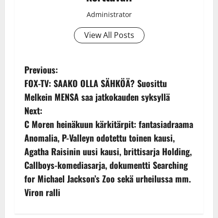
Administrator
View All Posts
P
Previous:
FOX-TV: SAAKO OLLA SÄHKÖÄ? Suosittu
o
Melkein MENSA saa jatkokauden syksyllä
s
Next:
C Moren heinäkuun kärkitärpit: fantasiadraama
t
Anomalia, P-Valleyn odotettu toinen kausi,
n
Agatha Raisinin uusi kausi, brittisarja Holding,
Callboys-komediasarja, dokumentti Searching
a
for Michael Jackson’s Zoo sekä urheilussa mm.
v
Viron ralli
i