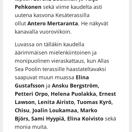
Pehkonen
sekä viime kaudelta asti
uutena kasvona Kesäterassilla
ollut
Antero Mertaranta
. He näkyvät
kanavalla vuoroviikoin.
Luvassa on tälläkin kaudella
äärimmäisen mielenkiintoinen ja
monipuolinen vieraskattaus, kun Allas
Sea Poolin terassille haastateltavaksi
saapuvat muun muassa
Elina
Gustafsson
ja
Ansku Bergström,
Petteri Orpo, Helena Puolakka, Ernest
Lawson, Lenita Airisto, Tuomas Kyrö,
Chisu
,
Joalin Loukamaa, Marko
Björs,
Sami Hyypiä, Elina Koivisto
sekä
monia muita.