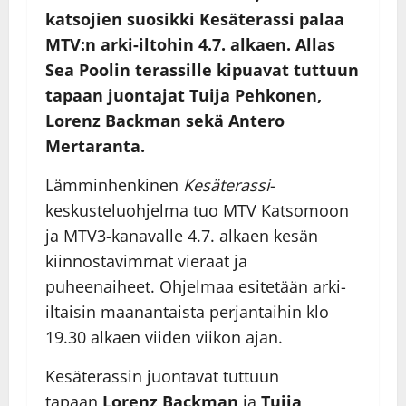
katsojien suosikki Kesäterassi palaa
MTV:n arki-iltohin 4.7. alkaen. Allas
Sea Poolin terassille kipuavat tuttuun
tapaan juontajat Tuija Pehkonen,
Lorenz Backman sekä Antero
Mertaranta.
Lämminhenkinen
Kesäterassi
-
keskusteluohjelma tuo MTV Katsomoon
ja MTV3-kanavalle 4.7. alkaen kesän
kiinnostavimmat vieraat ja
puheenaiheet. Ohjelmaa esitetään arki-
iltaisin maanantaista perjantaihin klo
19.30 alkaen viiden viikon ajan.
Kesäterassin juontavat tuttuun
tapaan
Lorenz Backman
ja
Tuija