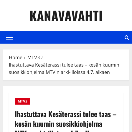
Skip
KANAVAVAHTI
to
content
Primary
Menu
Home
MTV3
Ihastuttava Kesäterassi tulee taas – kesän kuumin
suosikkiohjelma MTV:n arki-illoissa 4.7. alkaen
MTV3
Ihastuttava Kesäterassi tulee taas –
kesän kuumin suosikkiohjelma