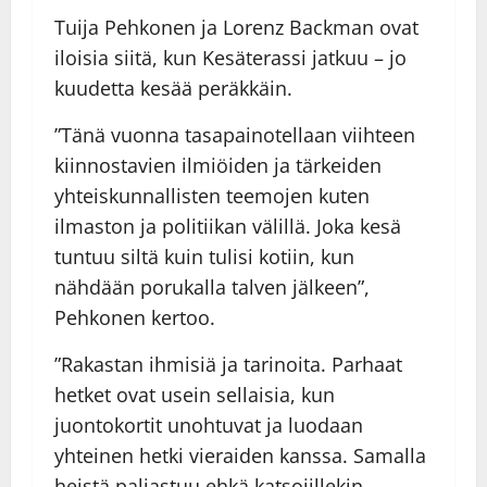
Tuija Pehkonen ja Lorenz Backman ovat
iloisia siitä, kun Kesäterassi jatkuu – jo
kuudetta kesää peräkkäin.
”Tänä vuonna tasapainotellaan viihteen
kiinnostavien ilmiöiden ja tärkeiden
yhteiskunnallisten teemojen kuten
ilmaston ja politiikan välillä. Joka kesä
tuntuu siltä kuin tulisi kotiin, kun
nähdään porukalla talven jälkeen”,
Pehkonen kertoo.
”Rakastan ihmisiä ja tarinoita. Parhaat
hetket ovat usein sellaisia, kun
juontokortit unohtuvat ja luodaan
yhteinen hetki vieraiden kanssa. Samalla
heistä paljastuu ehkä katsojillekin