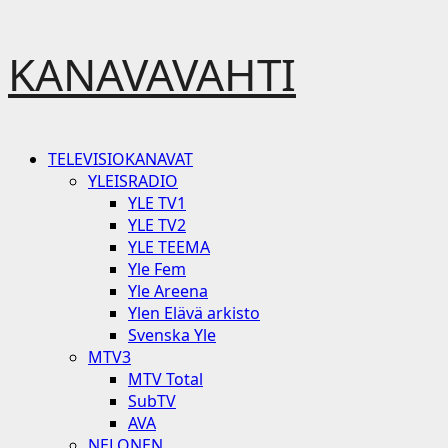
Skip
KANAVAVAHTI
to
content
Primary
TELEVISIOKANAVAT
Menu
YLEISRADIO
YLE TV1
YLE TV2
YLE TEEMA
Yle Fem
Yle Areena
Ylen Elävä arkisto
Svenska Yle
MTV3
MTV Total
SubTV
AVA
NELONEN