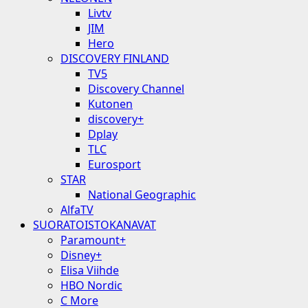
Livtv
JIM
Hero
DISCOVERY FINLAND
TV5
Discovery Channel
Kutonen
discovery+
Dplay
TLC
Eurosport
STAR
National Geographic
AlfaTV
SUORATOISTOKANAVAT
Paramount+
Disney+
Elisa Viihde
HBO Nordic
C More