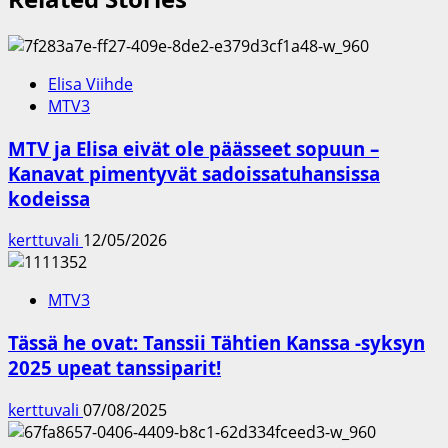
Elisa Viihde
MTV3
MTV ja Elisa eivät ole päässeet sopuun –
Kanavat pimentyvät sadoissatuhansissa
kodeissa
kerttuvali
12/05/2026
MTV3
Tässä he ovat: Tanssii Tähtien Kanssa -syksyn
2025 upeat tanssiparit!
kerttuvali
07/08/2025