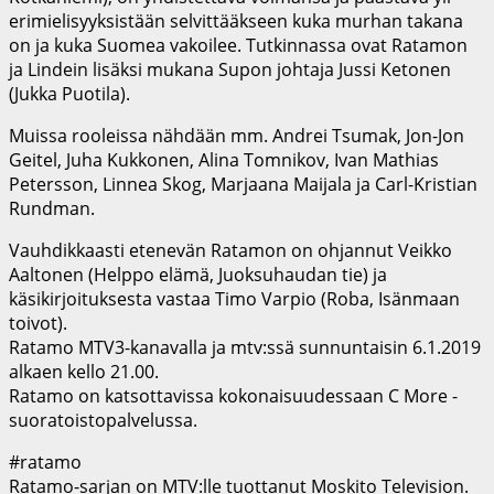
erimielisyyksistään selvittääkseen kuka murhan takana
on ja kuka Suomea vakoilee. Tutkinnassa ovat Ratamon
ja Lindein lisäksi mukana Supon johtaja Jussi Ketonen
(Jukka Puotila).
Muissa rooleissa nähdään mm. Andrei Tsumak, Jon-Jon
Geitel, Juha Kukkonen, Alina Tomnikov, Ivan Mathias
Petersson, Linnea Skog, Marjaana Maijala ja Carl-Kristian
Rundman.
Vauhdikkaasti etenevän Ratamon on ohjannut Veikko
Aaltonen (Helppo elämä, Juoksuhaudan tie) ja
käsikirjoituksesta vastaa Timo Varpio (Roba, Isänmaan
toivot).
Ratamo MTV3-kanavalla ja mtv:ssä sunnuntaisin 6.1.2019
alkaen kello 21.00.
Ratamo on katsottavissa kokonaisuudessaan C More -
suoratoistopalvelussa.
#ratamo
Ratamo-sarjan on MTV:lle tuottanut Moskito Television.