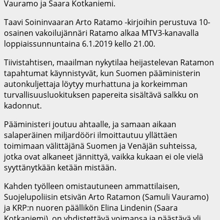
Vauramo ja Saara Kotkaniemi.
Taavi Soininvaaran Arto Ratamo -kirjoihin perustuva 10-
osainen vakoilujännäri Ratamo alkaa MTV3-kanavalla
loppiaissunnuntaina 6.1.2019 kello 21.00.
Tiivistahtisen, maailman nykytilaa heijastelevan Ratamon
tapahtumat käynnistyvät, kun Suomen pääministerin
autonkuljettaja löytyy murhattuna ja korkeimman
turvallisuusluokituksen papereita sisältävä salkku on
kadonnut.
Pääministeri joutuu ahtaalle, ja samaan aikaan
salaperäinen miljardööri ilmoittautuu yllättäen
toimimaan välittäjänä Suomen ja Venäjän suhteissa,
jotka ovat alkaneet jännittyä, vaikka kukaan ei ole vielä
syyttänytkään ketään mistään.
Kahden työlleen omistautuneen ammattilaisen,
Suojelupoliisin etsivän Arto Ratamon (Samuli Vauramo)
ja KRP:n nuoren päällikön Elina Lindenin (Saara
Kotkaniemi), on yhdistettävä voimansa ja päästävä yli