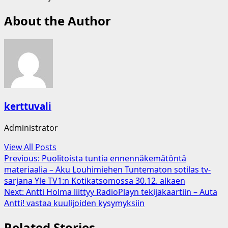
About the Author
kerttuvali
Administrator
View All Posts
Post
Previous:
Puolitoista tuntia ennennäkemätöntä
materiaalia – Aku Louhimiehen Tuntematon sotilas tv-
navigation
sarjana Yle TV1:n Kotikatsomossa 30.12. alkaen
Next:
Antti Holma liittyy RadioPlayn tekijäkaartiin – Auta
Antti! vastaa kuulijoiden kysymyksiin
Related Stories