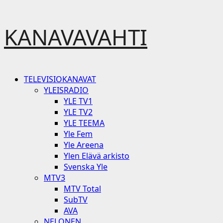
Skip
KANAVAVAHTI
to
content
Primary
TELEVISIOKANAVAT
Menu
YLEISRADIO
YLE TV1
YLE TV2
YLE TEEMA
Yle Fem
Yle Areena
Ylen Elävä arkisto
Svenska Yle
MTV3
MTV Total
SubTV
AVA
NELONEN