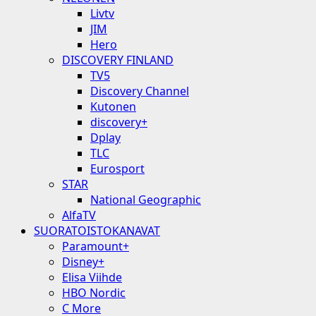
Livtv
JIM
Hero
DISCOVERY FINLAND
TV5
Discovery Channel
Kutonen
discovery+
Dplay
TLC
Eurosport
STAR
National Geographic
AlfaTV
SUORATOISTOKANAVAT
Paramount+
Disney+
Elisa Viihde
HBO Nordic
C More