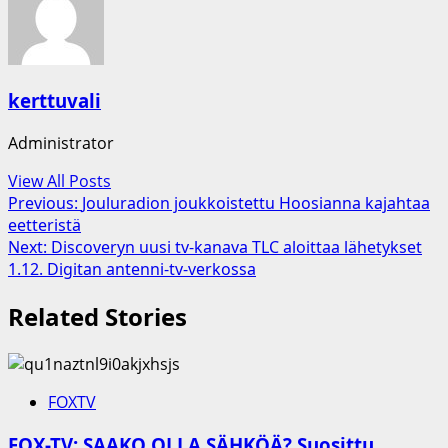
kerttuvali
Administrator
View All Posts
Post
Previous:
Jouluradion joukkoistettu Hoosianna kajahtaa
eetteristä
navigation
Next:
Discoveryn uusi tv-kanava TLC aloittaa lähetykset
1.12. Digitan antenni-tv-verkossa
Related Stories
FOXTV
FOX-TV: SAAKO OLLA SÄHKÖÄ? Suosittu