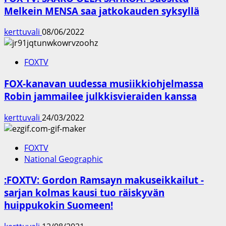
Melkein MENSA saa jatkokauden syksyllä
kerttuvali
08/06/2022
FOXTV
FOX-kanavan uudessa musiikkiohjelmassa
Robin jammailee julkkisvieraiden kanssa
kerttuvali
24/03/2022
FOXTV
National Geographic
:FOXTV: Gordon Ramsayn makuseikkailut -
sarjan kolmas kausi tuo räiskyvän
huippukokin Suomeen!