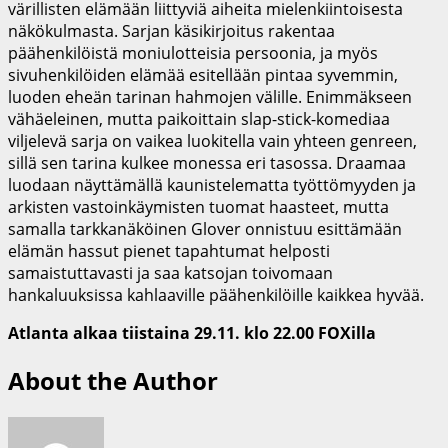
värillisten elämään liittyviä aiheita mielenkiintoisesta
näkökulmasta. Sarjan käsikirjoitus rakentaa
päähenkilöistä moniulotteisia persoonia, ja myös
sivuhenkilöiden elämää esitellään pintaa syvemmin,
luoden eheän tarinan hahmojen välille. Enimmäkseen
vähäeleinen, mutta paikoittain slap-stick-komediaa
viljelevä sarja on vaikea luokitella vain yhteen genreen,
sillä sen tarina kulkee monessa eri tasossa. Draamaa
luodaan näyttämällä kaunistelematta työttömyyden ja
arkisten vastoinkäymisten tuomat haasteet, mutta
samalla tarkkanäköinen Glover onnistuu esittämään
elämän hassut pienet tapahtumat helposti
samaistuttavasti ja saa katsojan toivomaan
hankaluuksissa kahlaaville päähenkilöille kaikkea hyvää.
Atlanta alkaa tiistaina 29.11. klo 22.00 FOXilla
About the Author