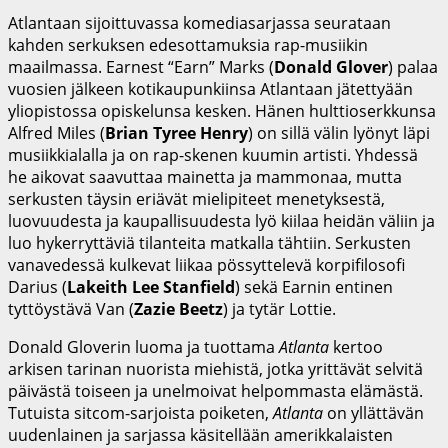
Atlantaan sijoittuvassa komediasarjassa seurataan
kahden serkuksen edesottamuksia rap-musiikin
maailmassa. Earnest “Earn” Marks (
Donald Glover
) palaa
vuosien jälkeen kotikaupunkiinsa Atlantaan jätettyään
yliopistossa opiskelunsa kesken. Hänen hulttioserkkunsa
Alfred Miles (
Brian Tyree Henry
) on sillä välin lyönyt läpi
musiikkialalla ja on rap-skenen kuumin artisti. Yhdessä
he aikovat saavuttaa mainetta ja mammonaa, mutta
serkusten täysin eriävät mielipiteet menetyksestä,
luovuudesta ja kaupallisuudesta lyö kiilaa heidän väliin ja
luo hykerryttäviä tilanteita matkalla tähtiin. Serkusten
vanavedessä kulkevat liikaa pössyttelevä korpifilosofi
Darius (
Lakeith Lee Stanfield
) sekä Earnin entinen
tyttöystävä Van (
Zazie Beetz
) ja tytär Lottie.
Donald Gloverin luoma ja tuottama
Atlanta
kertoo
arkisen tarinan nuorista miehistä, jotka yrittävät selvitä
päivästä toiseen ja unelmoivat helpommasta elämästä.
Tutuista sitcom-sarjoista poiketen,
Atlanta
on yllättävän
uudenlainen ja sarjassa käsitellään amerikkalaisten