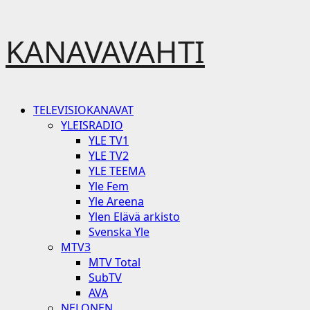
Skip
KANAVAVAHTI
to
content
Primary
TELEVISIOKANAVAT
Menu
YLEISRADIO
YLE TV1
YLE TV2
YLE TEEMA
Yle Fem
Yle Areena
Ylen Elävä arkisto
Svenska Yle
MTV3
MTV Total
SubTV
AVA
NELONEN