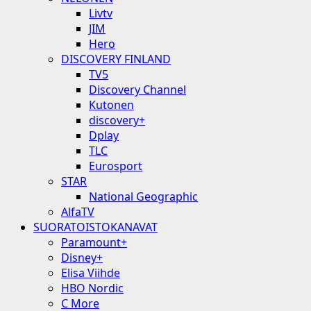
Livtv
JIM
Hero
DISCOVERY FINLAND
TV5
Discovery Channel
Kutonen
discovery+
Dplay
TLC
Eurosport
STAR
National Geographic
AlfaTV
SUORATOISTOKANAVAT
Paramount+
Disney+
Elisa Viihde
HBO Nordic
C More