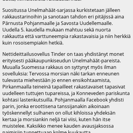
Suositussa Unelmahäät-sarjassa kurkistetaan jälleen
rakkaustarinoihin ja sanotaan tahdon eri pitäjissä aina
Pärnusta Pohjanmaalle ja Savosta Uudellemaalle.
Uudella 5. kaudella mukaan mahtuu sekä nuorta
rakkautta että varttuneempia rakastavaisia ja niin herkkiä
kuin rosoisempiakin hetkiä.
Nettideittailusovellus Tinder on taas yhdistänyt monet
erityisesti pääkaupunkiseudun Unelmahäät-pareista.
Muualla Suomessa rakkaus on syttynyt myös ilman
sovelluksia: Tervossa morsian näki tarkan enneunen
tulevasta miehestään jo ennen ensikohtaamista,
Pirkanmaalla teineinä tapailleet rakastavaiset tapasivat
uudelleen tuttujen tupareissa, ja Konneveden pariskunta
kohtasi lastenkutsuilla. Pohjanmaalla Facebook yhdisti
parin, jonka eroottisena tanssijanakin aikoinaan
työskennellyt sulhanen on ollut kihloissa yhdeksän
kertaa ja morsiankin neljä tai viisi, kuten hän itse
muistelee. Kaksikko menee kauden avausjaksossa
naimisiin tunnettuaan kolme kuukautta.