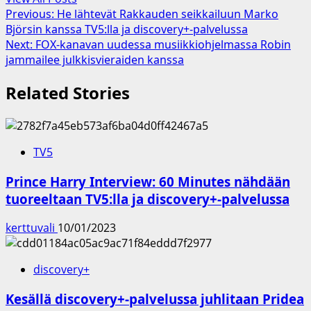
Post
Previous:
He lähtevät Rakkauden seikkailuun Marko
Björsin kanssa TV5:lla ja discovery+-palvelussa
navigation
Next:
FOX-kanavan uudessa musiikkiohjelmassa Robin
jammailee julkkisvieraiden kanssa
Related Stories
TV5
Prince Harry Interview: 60 Minutes nähdään
tuoreeltaan TV5:lla ja discovery+-palvelussa
kerttuvali
10/01/2023
discovery+
Kesällä discovery+-palvelussa juhlitaan Pridea