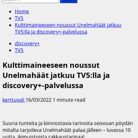
for:
Home
TV5
Kulttimaineeseen noussut Unelmahäät jatkuu
TV5:lla ja discovery+-palvelussa
discovery+
TV5
Kulttimaineeseen noussut
Unelmahäät jatkuu TV5:lla ja
discovery+-palvelussa
kerttuvali
16/03/2022
1 minute read
Suuria tunteita ja kiinnostavia tarinoita seisovan pöydän
mitalta tarjoileva Unelmahäät palaa jälleen – luvassa 10
uutta, ikimuistoista rakkaustarinaa!