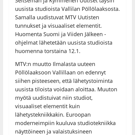
Seitsemän ja Kymmenen Uutiset täysin
uusista studioista Vallilan Pöllölaaksosta.
Samalla uudistuvat MTV Uutisten
tunnukset ja visuaaliset elementit.
Huomenta Suomi ja Viiden Jälkeen -
ohjelmat lähetetään uusista studioista
huomenna torstaina 12.1.
MTV:n muutto Ilmalasta uuteen
Pöllölaaksoon Vallillaan on edennyt
siihen pisteeseen, että lähetystoiminta
uusista tiloista voidaan aloittaa. Muuton
myötä uudistuivat niin studiot,
visuaaliset elementit kuin
lähetystekniikkakin. Euroopan
moderneimpiin kuuluva studiotekniikka
näyttöineen ja valaistuksineen