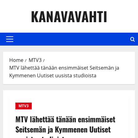
Skip
KANAVAVAHTI
to
content
Primary
Menu
Home
MTV3
MTV lähettää tänään ensimmäiset Seitsemän ja
Kymmenen Uutiset uusista studioista
MTV3
MTV lähettää tänään ensimmäiset
Seitsemän ja Kymmenen Uutiset