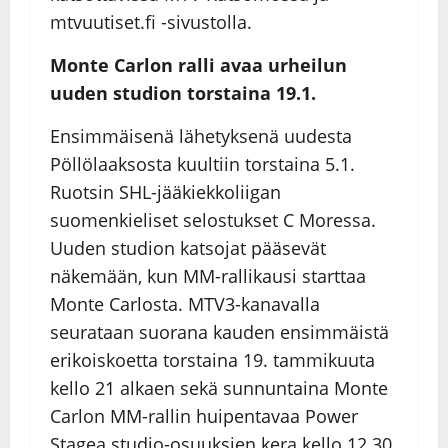
mtvuutiset.fi -sivustolla.
Monte Carlon ralli avaa urheilun
uuden studion torstaina 19.1.
Ensimmäisenä lähetyksenä uudesta
Pöllölaaksosta kuultiin torstaina 5.1.
Ruotsin SHL-jääkiekkoliigan
suomenkieliset selostukset C Moressa.
Uuden studion katsojat pääsevät
näkemään, kun MM-rallikausi starttaa
Monte Carlosta. MTV3-kanavalla
seurataan suorana kauden ensimmäistä
erikoiskoetta torstaina 19. tammikuuta
kello 21 alkaen sekä sunnuntaina Monte
Carlon MM-rallin huipentavaa Power
Stagea studio-osuuksien kera kello 12.30