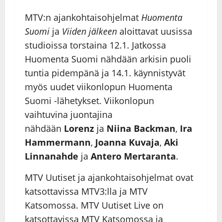
MTV:n ajankohtaisohjelmat
Huomenta
Suomi
ja
Viiden jälkeen
aloittavat uusissa
studioissa torstaina 12.1. Jatkossa
Huomenta Suomi nähdään arkisin puoli
tuntia pidempänä ja 14.1. käynnistyvät
myös uudet viikonlopun Huomenta
Suomi -lähetykset. Viikonlopun
vaihtuvina juontajina
nähdään
Lorenz
ja
Niina Backman
,
Ira
Hammermann
,
Joanna Kuvaja
,
Aki
Linnanahde
ja
Antero Mertaranta
.
MTV Uutiset ja ajankohtaisohjelmat ovat
katsottavissa MTV3:lla ja MTV
Katsomossa. MTV Uutiset Live on
katsottavissa MTV Katsomossa ja