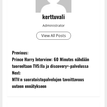
kerttuvali
Administrator
View All Posts
P
Previous:
Prince Harry Interview: 60 Minutes nähdään
o
tuoreeltaan TV5:lla ja discovery+-palvelussa
s
Next:
MTV:n suoratoistopalvelujen tavoittavuus
t
uuteen ennätykseen
n
a