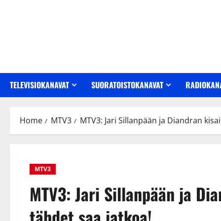
Skip
to
content
TELEVISIOKANAVAT
SUORATOISTOKANAVAT
RADIOKAN
Home
MTV3
MTV3: Jari Sillanpään ja Diandran kisa
MTV3
MTV3: Jari Sillanpään ja Dia
tähdet saa jatkoa!