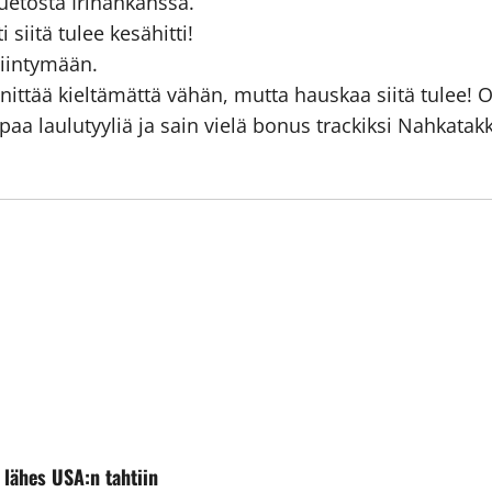
uetosta Irinankanssa.
 siitä tulee kesähitti!
siintymään.
Jännittää kieltämättä vähän, mutta hauskaa siitä tulee
a laulutyyliä ja sain vielä bonus trackiksi Nahkatakk
 lähes USA:n tahtiin