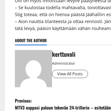
Olli on myös innoissaan levylle päätyneestä d
– Se kuulostaa todella mahtavalta, toivottavasti
Stig toteaa, että on hienoa päästä Jäähalliin e
– Aion nauttia tilanteesta ja ottaa rennosti. 
tätä levyä, pääsin käyttämään vähän rouheampa
ABOUT THE AUTHOR
kerttuvali
Administrator
View All Posts
P
Previous:
MTV3 nappasi paluun tekevän 24-trillerin – esitetään