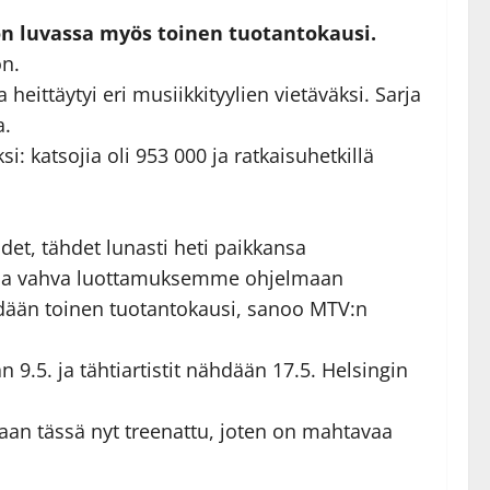
 on luvassa myös toinen tuotantokausi.
on.
ttäytyi eri musiikkityylien vietäväksi. Sarja
a.
 katsojia oli 953 000 ja ratkaisuhetkillä
det, tähdet lunasti heti paikkansa
een ja vahva luottamuksemme ohjelmaan
hdään toinen tuotantokausi, sanoo MTV:n
 9.5. ja tähtiartistit nähdään 17.5. Helsingin
llaan tässä nyt treenattu, joten on mahtavaa