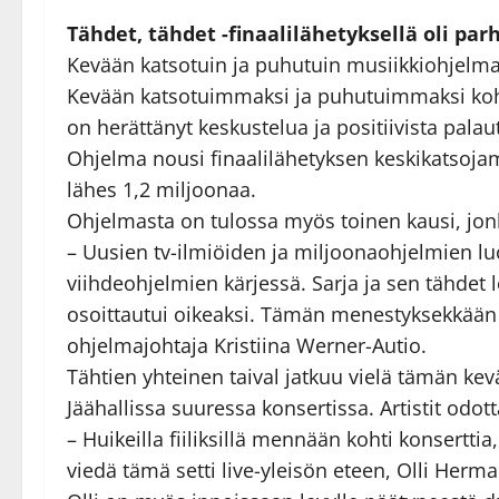
Tähdet, tähdet -finaalilähetyksellä oli p
Kevään katsotuin ja puhutuin musiikkiohjelma 
Kevään katsotuimmaksi ja puhutuimmaksi kohonn
on herättänyt keskustelua ja positiivista pala
Ohjelma nousi finaalilähetyksen keskikatsojam
lähes 1,2 miljoonaa.
Ohjelmasta on tulossa myös toinen kausi, jo
– Uusien tv-ilmiöiden ja miljoonaohjelmien luo
viihdeohjelmien kärjessä. Sarja ja sen tähdet
osoittautui oikeaksi. Tämän menestyksekkään 
ohjelmajohtaja Kristiina Werner-Autio.
Tähtien yhteinen taival jatkuu vielä tämän kevä
Jäähallissa suuressa konsertissa. Artistit odott
– Huikeilla fiiliksillä mennään kohti konsertt
viedä tämä setti live-yleisön eteen, Olli Herma