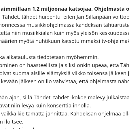
arhaimmillaan 1,2 miljoonaa katsojaa. Ohjelmasta
Tähdet, tähdet huipentui eilen Jari Sillanpään voitto
eessa musiikkiohjelmassa kahdeksan tähtiartistia hei
utetta niin musiikkialan kuin myös yleisön keskuudess
äärien myötä huhtikuun katsotuimmaksi tv-ohjelmaksi:
nka aikataulusta tiedotetaan myöhemmin.
minen on haasteellista ja siksi onkin upeaa, että Täh
 loivat suomalaisille elämyksiä viikko toisensa jälk
kevään jälkeen on ilo vahvistaa, että ohjelmasta nä
än ajan, sillä Tähdet, tähdet -kokoelmalevy julkaistaan
avat niin levyä kuin konserttia innolla.
ia, vaikka kieltämättä jännittää. Kahdeksan ohjelmaa o
n iloitsee.