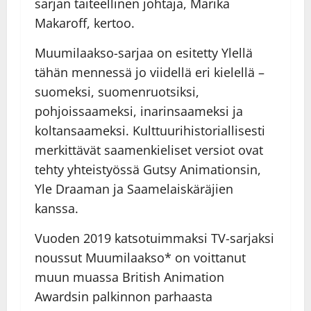
sarjan taiteellinen johtaja, Marika
Makaroff, kertoo.
Muumilaakso-sarjaa on esitetty Ylellä
tähän mennessä jo viidellä eri kielellä –
suomeksi, suomenruotsiksi,
pohjoissaameksi, inarinsaameksi ja
koltansaameksi. Kulttuurihistoriallisesti
merkittävät saamenkieliset versiot ovat
tehty yhteistyössä Gutsy Animationsin,
Yle Draaman ja Saamelaiskäräjien
kanssa.
Vuoden 2019 katsotuimmaksi TV-sarjaksi
noussut Muumilaakso* on voittanut
muun muassa British Animation
Awardsin palkinnon parhaasta