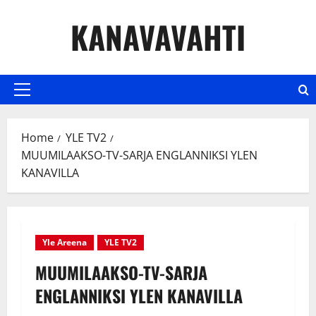
Skip
KANAVAVAHTI
to
content
Primary
Menu
Home
YLE TV2
MUUMILAAKSO-TV-SARJA ENGLANNIKSI YLEN
KANAVILLA
Yle Areena
YLE TV2
MUUMILAAKSO-TV-SARJA
ENGLANNIKSI YLEN KANAVILLA