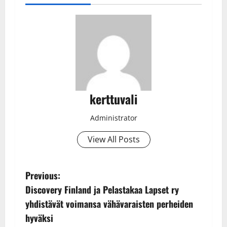
kerttuvali
Administrator
View All Posts
P
Previous:
Discovery Finland ja Pelastakaa Lapset ry
o
yhdistävät voimansa vähävaraisten perheiden
s
hyväksi