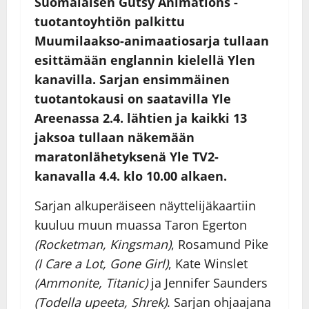
Suomalaisen Gutsy Animations -
tuotantoyhtiön palkittu
Muumilaakso-animaatiosarja tullaan
esittämään englannin kielellä Ylen
kanavilla. Sarjan ensimmäinen
tuotantokausi on saatavilla Yle
Areenassa 2.4. lähtien ja kaikki 13
jaksoa tullaan näkemään
maratonlähetyksenä Yle TV2-
kanavalla 4.4. klo 10.00 alkaen.
Sarjan alkuperäiseen näyttelijäkaartiin
kuuluu muun muassa Taron Egerton
(Rocketman, Kingsman)
, Rosamund Pike
(I Care a Lot, Gone Girl)
, Kate Winslet
(Ammonite, Titanic)
ja Jennifer Saunders
(Todella upeeta, Shrek)
. Sarjan ohjaajana