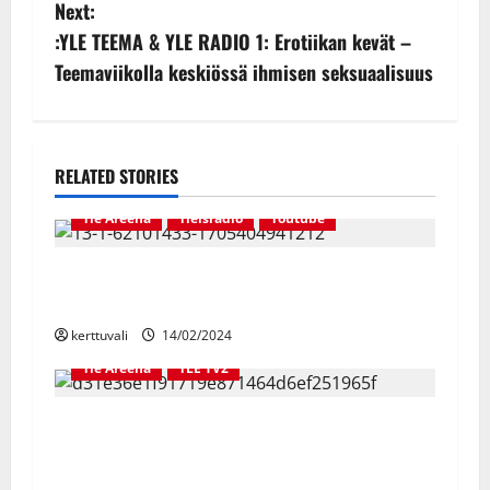
Next:
t
:YLE TEEMA & YLE RADIO 1: Erotiikan kevät –
n
Teemaviikolla keskiössä ihmisen seksuaalisuus
a
v
RELATED STORIES
i
Yle Areena
Yleisradio
Youtube
g
Kulttuurikuokka 2024 Tubettaville
a
Konemiehille
kerttuvali
14/02/2024
t
Yle Areena
YLE TV2
i
Suosikkisarja AIKUISET tulee päätökseensä –
o
viimeinen kausi julkaistaan Yle Areenassa 12.
syyskuuta