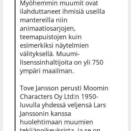
Myöhemmin muumit ovat
ilahduttaneet ihmisiä useilla
mantereilla niin
animaatiosarjojen,
teemapuistojen kuin
esimerkiksi näytelmien
välityksellä. Muumi-
lisenssinhaltijoita on yli 750
ympäri maailman.
Tove Jansson perusti Moomin
Characters Oy Ltd:n 1950-
luvulla yhdessä veljensä Lars
Janssonin kanssa
huolehtimaan muumien
tekijänoikeuksista, ja se on