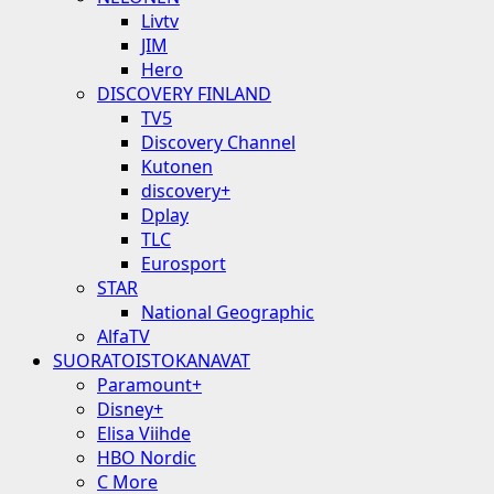
Livtv
JIM
Hero
DISCOVERY FINLAND
TV5
Discovery Channel
Kutonen
discovery+
Dplay
TLC
Eurosport
STAR
National Geographic
AlfaTV
SUORATOISTOKANAVAT
Paramount+
Disney+
Elisa Viihde
HBO Nordic
C More