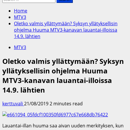
for:
Home
MTV3
Oletko valmis yllättymään? Syksyn yllätyksellisin
ohjelma Huuma MTV3-kanavan lauantai-illoissa
14.9. lähtien
MTV3
Oletko valmis yllättymään? Syksyn
yllätyksellisin ohjelma Huuma
MTV3-kanavan lauantai-illoissa
14.9. lähtien
kerttuvali
21/08/2019
2 minutes read
Lauantai-illan huuma saa aivan uuden merkityksen, kun