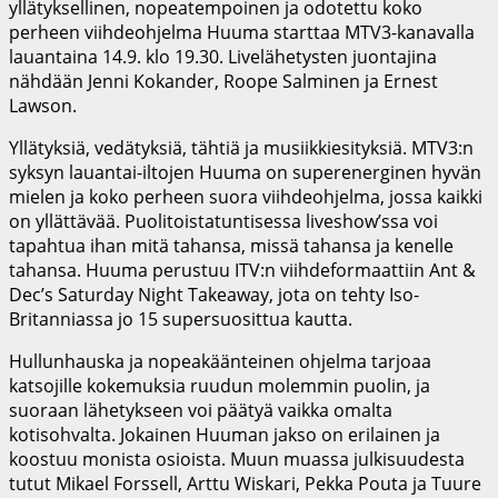
yllätyksellinen, nopeatempoinen ja odotettu koko
perheen viihdeohjelma Huuma starttaa MTV3-kanavalla
lauantaina 14.9. klo 19.30. Livelähetysten juontajina
nähdään Jenni Kokander, Roope Salminen ja Ernest
Lawson.
Yllätyksiä, vedätyksiä, tähtiä ja musiikkiesityksiä. MTV3:n
syksyn lauantai-iltojen Huuma on superenerginen hyvän
mielen ja koko perheen suora viihdeohjelma, jossa kaikki
on yllättävää. Puolitoistatuntisessa liveshow’ssa voi
tapahtua ihan mitä tahansa, missä tahansa ja kenelle
tahansa. Huuma perustuu ITV:n viihdeformaattiin Ant &
Dec’s Saturday Night Takeaway, jota on tehty Iso-
Britanniassa jo 15 supersuosittua kautta.
Hullunhauska ja nopeakäänteinen ohjelma tarjoaa
katsojille kokemuksia ruudun molemmin puolin, ja
suoraan lähetykseen voi päätyä vaikka omalta
kotisohvalta. Jokainen Huuman jakso on erilainen ja
koostuu monista osioista. Muun muassa julkisuudesta
tutut Mikael Forssell, Arttu Wiskari, Pekka Pouta ja Tuure