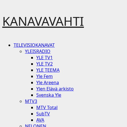
Skip
KANAVAVAHTI
to
content
Primary
TELEVISIOKANAVAT
Menu
YLEISRADIO
YLE TV1
YLE TV2
YLE TEEMA
Yle Fem
Yle Areena
Ylen Elävä arkisto
Svenska Yle
MTV3
MTV Total
SubTV
AVA
NELONEN