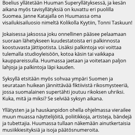
Boelius yllätetään Huuman Superyllätyksessä, ja kesän
aikana myös tavisyllätyksiä on kuvattu eri puolilla
Suomea. Janne Katajalla on Huumassa oma
visailukisailuosio nimeltä Kolikolla Kyytiin, Tonni Taskuun!
Jokaisessa jaksossa joku onnellinen pääsee pelaamaan
suoraan lähetykseen kuudestatoista eri palkinnosta
koostuvasta Jättipotista. Lisäksi palkintoja voi voittaa
tulemalla studioyleisöön, kotoa käsin tai vaikkapa
kauppareissulla. Huumassa jaetaan ja voitetaan paljon
lahjoja ja palkintoja läpi kauden.
Syksyllä etsitään myös sohvaa ympäri Suomen ja
seurataan huikean jännittävää fiktiivistä rikosmysteeriä,
jossa suomalainen supertähti joutuu rikoksen uhriksi.
Kuka, mitä ja miksi? Se selviää syksyn aikana.
Yllätysten ja ja hauskanpidon ohella ohjelmassa vierailee
muun muassa näyttelijöitä, poliitikkoja, artisteja, bändejä
ja tubettajia. Huumassa tullaan näkemään ainutkertaisia
musiikkiesityksiä ja isoja päätösnumeroita.