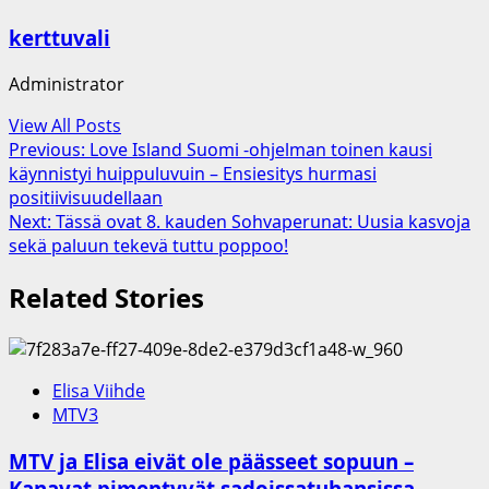
kerttuvali
Administrator
View All Posts
Post
Previous:
Love Island Suomi -ohjelman toinen kausi
käynnistyi huippuluvuin – Ensiesitys hurmasi
navigation
positiivisuudellaan
Next:
Tässä ovat 8. kauden Sohvaperunat: Uusia kasvoja
sekä paluun tekevä tuttu poppoo!
Related Stories
Elisa Viihde
MTV3
MTV ja Elisa eivät ole päässeet sopuun –
Kanavat pimentyvät sadoissatuhansissa