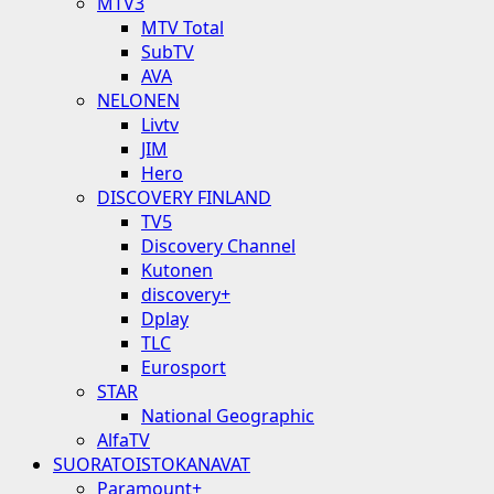
MTV3
MTV Total
SubTV
AVA
NELONEN
Livtv
JIM
Hero
DISCOVERY FINLAND
TV5
Discovery Channel
Kutonen
discovery+
Dplay
TLC
Eurosport
STAR
National Geographic
AlfaTV
SUORATOISTOKANAVAT
Paramount+