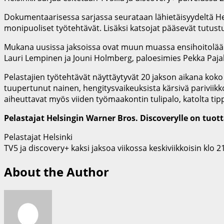
Dokumentaarisessa sarjassa seurataan lähietäisyydeltä Hels
monipuoliset työtehtävät. Lisäksi katsojat pääsevät tutust
Mukana uusissa jaksoissa ovat muun muassa ensihoitolääkär
Lauri Lempinen ja Jouni Holmberg, paloesimies Pekka Pajal
Pelastajien työtehtävät näyttäytyvät 20 jakson aikana koko
tuupertunut nainen, hengitysvaikeuksista kärsivä pariviik
aiheuttavat myös viiden työmaakontin tulipalo, katolta ti
Pelastajat Helsingin Warner Bros. Discoverylle on tuot
Pelastajat Helsinki
TV5 ja discovery+ kaksi jaksoa viikossa keskiviikkoisin klo 2
About the Author