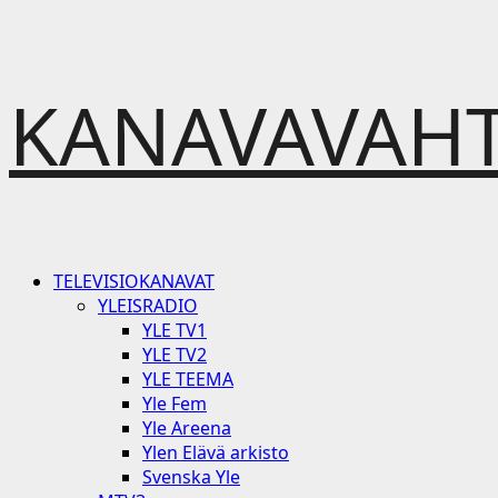
Skip
KANAVAVAHT
to
content
Primary
TELEVISIOKANAVAT
Menu
YLEISRADIO
YLE TV1
YLE TV2
YLE TEEMA
Yle Fem
Yle Areena
Ylen Elävä arkisto
Svenska Yle