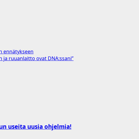
en ennätykseen
 ja ruuanlaitto ovat DNA:ssani”
un useita uusia ohjelmia!