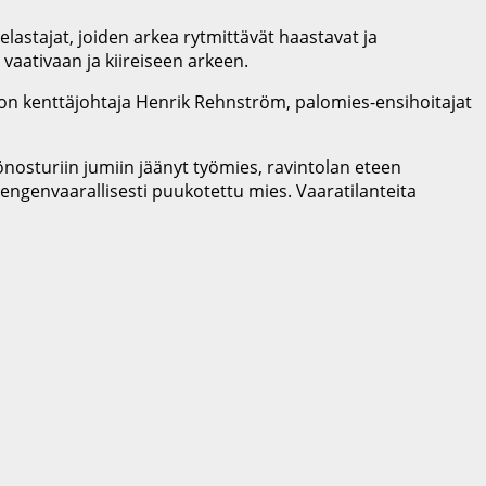
astajat, joiden arkea rytmittävät haastavat ja
vaativaan ja kiireiseen arkeen.
don kenttäjohtaja Henrik Rehnström, palomies-ensihoitajat
nosturiin jumiin jäänyt työmies, ravintolan eteen
engenvaarallisesti puukotettu mies. Vaaratilanteita