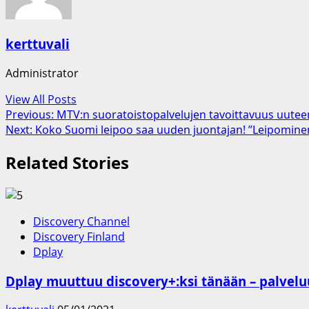
kerttuvali
Administrator
View All Posts
Post
Previous:
MTV:n suoratoistopalvelujen tavoittavuus uute
Next:
Koko Suomi leipoo saa uuden juontajan! ”Leipominen
navigation
Related Stories
Discovery Channel
Discovery Finland
Dplay
Dplay muuttuu discovery+:ksi tänään – palvelu