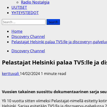
Radio Nostalgia
UUTISET
YHTEYSTIEDOT
Search
for:
Home
Discovery Channel
Pelastajat Helsinki palaa TV5:lle ja discovery+-palvel
Discovery Channel
Pelastajat Helsinki palaa TV5:lle ja 
kerttuvali
14/02/2024
1 minute read
Vuosien takainen suosittu dokumentaarinen sarja seur
Yli 10 vuotta sitten viimeksi Pelastajat-nimellä esitetty 
Helsinki. Sarjaa esitetään TV5:lla ja discovery+-palvelussa 