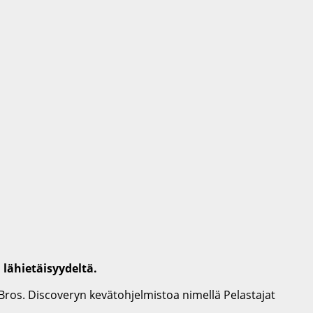
lähietäisyydeltä.
 Bros. Discoveryn kevätohjelmistoa nimellä Pelastajat