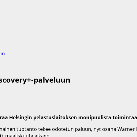
uun
discovery+-palveluun
aa Helsingin pelastuslaitoksen monipuolista toimintaa 
kotimainen tuotanto tekee odotetun paluun, nyt osana Warner
20. maaliskuuta alkaen.