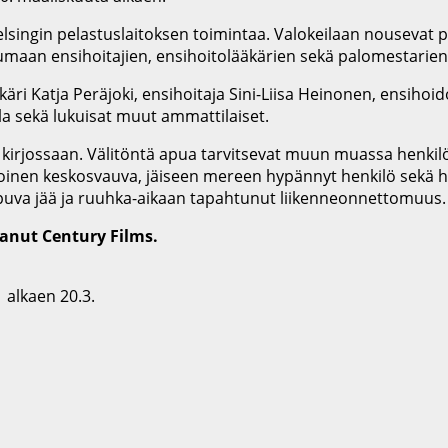
ingin pelastuslaitoksen toimintaa. Valokeilaan nousevat pel
umaan ensihoitajien, ensihoitolääkärien sekä palomestarien 
i Katja Peräjoki, ensihoitaja Sini-Liisa Heinonen, ensihoi
a sekä lukuisat muut ammattilaiset.
 kirjossaan. Välitöntä apua tarvitsevat muun muassa henkilö
koinen keskosvauva, jäiseen mereen hypännyt henkilö sekä h
ppuva jää ja ruuhka-aikaan tapahtunut liikenneonnettomuus.
tanut Century Films.
1 alkaen 20.3.