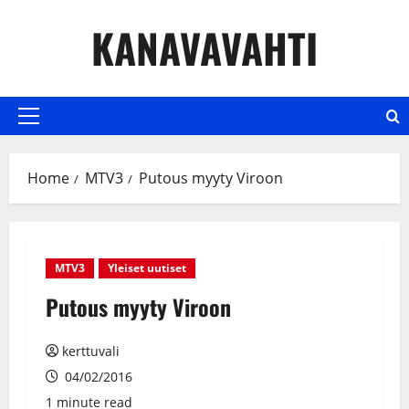
Skip
KANAVAVAHTI
to
content
Primary
Menu
Home
MTV3
Putous myyty Viroon
MTV3
Yleiset uutiset
Putous myyty Viroon
kerttuvali
04/02/2016
1 minute read