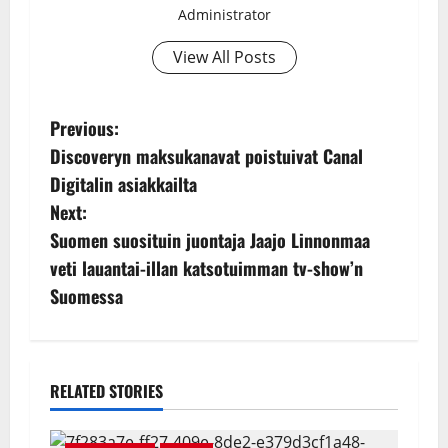
Administrator
View All Posts
P
Previous:
Discoveryn maksukanavat poistuivat Canal
o
Digitalin asiakkailta
s
Next:
Suomen suosituin juontaja Jaajo Linnonmaa
t
veti lauantai-illan katsotuimman tv-show’n
n
Suomessa
a
v
RELATED STORIES
i