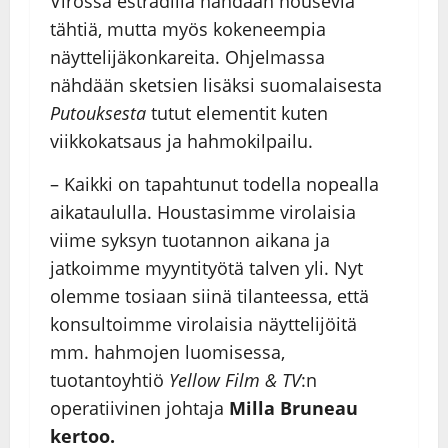
Virossa estradilla nähdään nousevia
tähtiä, mutta myös kokeneempia
näyttelijäkonkareita. Ohjelmassa
nähdään sketsien lisäksi suomalaisesta
Putouksesta
tutut elementit kuten
viikkokatsaus ja hahmokilpailu.
– Kaikki on tapahtunut todella nopealla
aikataululla. Houstasimme virolaisia
viime syksyn tuotannon aikana ja
jatkoimme myyntityötä talven yli. Nyt
olemme tosiaan siinä tilanteessa, että
konsultoimme virolaisia näyttelijöitä
mm. hahmojen luomisessa,
tuotantoyhtiö
Yellow Film & TV
:n
operatiivinen johtaja
Milla Bruneau
kertoo.