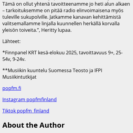
Tämä on ollut yhtenä tavoitteenamme jo heti alun alkaen
– tarkoituksemme on pitää radio elinvoimaisena myös
tuleville sukupolville. Jatkamme kanavan kehittämistä
valitsemallamme linjalla kuunnellen herkällä korvalla
yleisön toiveita.”, Heritty lupaa.
Lähteet:
*Finnpanel KRT kesä-elokuu 2025, tavoittavuus 9+, 25-
54v, 9-24v.
**Musiikin kuuntelu Suomessa Teosto ja IFPI
Musiikintutkijat
popfm.fi
Instagram popfmfinland
Tiktok popfm_finland
About the Author