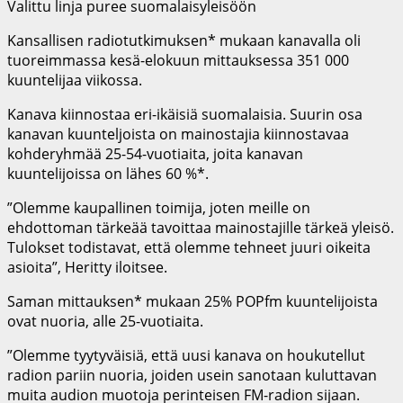
Valittu linja puree suomalaisyleisöön
Kansallisen radiotutkimuksen* mukaan kanavalla oli
tuoreimmassa kesä-elokuun mittauksessa 351 000
kuuntelijaa viikossa.
Kanava kiinnostaa eri-ikäisiä suomalaisia. Suurin osa
kanavan kuunteljoista on mainostajia kiinnostavaa
kohderyhmää 25-54-vuotiaita, joita kanavan
kuuntelijoissa on lähes 60 %*.
”Olemme kaupallinen toimija, joten meille on
ehdottoman tärkeää tavoittaa mainostajille tärkeä yleisö.
Tulokset todistavat, että olemme tehneet juuri oikeita
asioita”, Heritty iloitsee.
Saman mittauksen* mukaan 25% POPfm kuuntelijoista
ovat nuoria, alle 25-vuotiaita.
”Olemme tyytyväisiä, että uusi kanava on houkutellut
radion pariin nuoria, joiden usein sanotaan kuluttavan
muita audion muotoja perinteisen FM-radion sijaan.