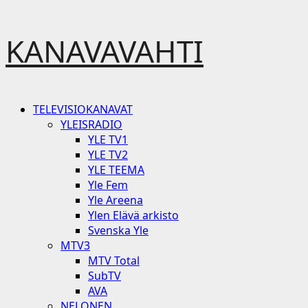
Skip
KANAVAVAHTI
to
content
Primary
TELEVISIOKANAVAT
Menu
YLEISRADIO
YLE TV1
YLE TV2
YLE TEEMA
Yle Fem
Yle Areena
Ylen Elävä arkisto
Svenska Yle
MTV3
MTV Total
SubTV
AVA
NELONEN