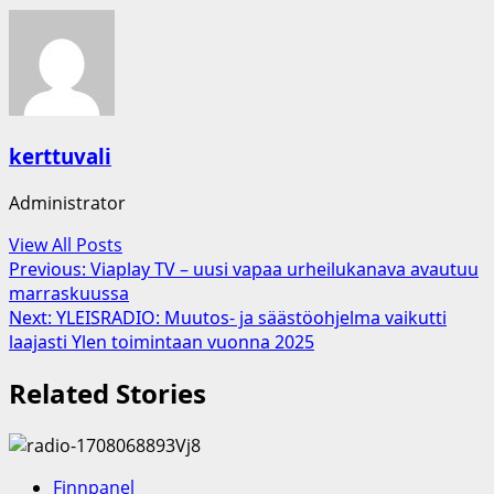
kerttuvali
Administrator
View All Posts
Post
Previous:
Viaplay TV – uusi vapaa urheilukanava avautuu
marraskuussa
navigation
Next:
YLEISRADIO: Muutos- ja säästöohjelma vaikutti
laajasti Ylen toimintaan vuonna 2025
Related Stories
Finnpanel