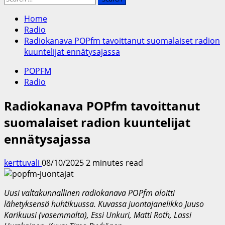
for:
Home
Radio
Radiokanava POPfm tavoittanut suomalaiset radion
kuuntelijat ennätysajassa
POPFM
Radio
Radiokanava POPfm tavoittanut
suomalaiset radion kuuntelijat
ennätysajassa
kerttuvali
08/10/2025
2 minutes read
Uusi valtakunnallinen radiokanava POPfm aloitti
lähetyksensä huhtikuussa. Kuvassa juontajanelikko Juuso
Karikuusi (vasemmalta), Essi Unkuri, Matti Roth, Lassi