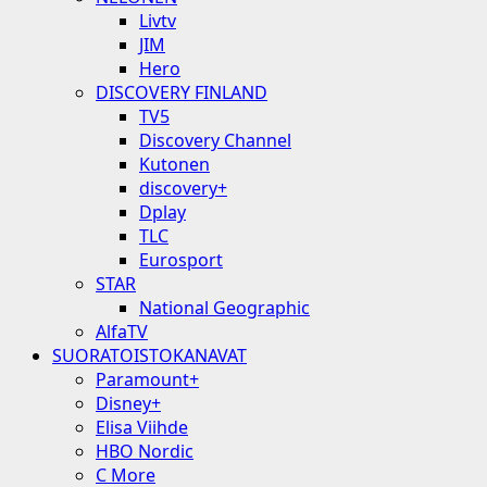
Livtv
JIM
Hero
DISCOVERY FINLAND
TV5
Discovery Channel
Kutonen
discovery+
Dplay
TLC
Eurosport
STAR
National Geographic
AlfaTV
SUORATOISTOKANAVAT
Paramount+
Disney+
Elisa Viihde
HBO Nordic
C More