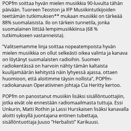
POPfm soittaa hyvän mielen musiikkia 90-luvulta tähän
päivään. Tuoreen Teoston ja IFP Musiikintutkijoiden
teettämän tutkimuksen** mukaan musiikki on tärkeää
88% suomalaisista. Ilo on tärkein tunnetila, jonka
suomalainen liittää lempimusiikkiinsa (68 %
tutkimukseen vastanneista).
”Valitsemamme linja soittaa nopeatempoista hyvän
mielen musiikkia on ollut selkeästi oikea valinta ja kanava
on löytänyt suomalaisten radioihin. Suomen
radiokentässä on harvoin nähty tämän kaltaista
kuulijamäärän kehitystä näin lyhyessä ajassa, ottaen
huomioon, että aloitimme täysin nollista”, POPfm-
radiokanavan Operatiivinen johtaja Cia Heritty kertoo.
POPfm on panostanut musiikin lisäksi sisällöntuottajiin,
jotka eivät ole ennestään radiomaailmasta tuttuja. Essi
Unkurin, Matti Rothin ja Lassi Hurskaisen lisäksi kanavalla
aloitti syksyllä juontajana entinen tubettaja,
sisällöntuottaja Juuso ”Herbalisti” Karikuusi.