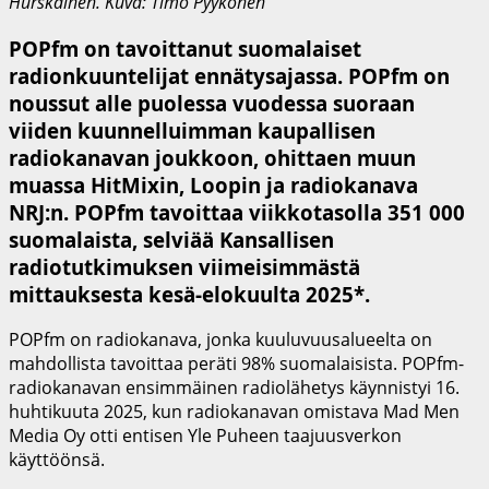
Hurskainen. Kuva: Timo Pyykönen
POPfm on tavoittanut suomalaiset
radionkuuntelijat ennätysajassa. POPfm on
noussut alle puolessa vuodessa suoraan
viiden kuunnelluimman kaupallisen
radiokanavan joukkoon, ohittaen muun
muassa HitMixin, Loopin ja radiokanava
NRJ:n. POPfm tavoittaa viikkotasolla 351 000
suomalaista, selviää Kansallisen
radiotutkimuksen viimeisimmästä
mittauksesta kesä-elokuulta 2025*.
POPfm on radiokanava, jonka kuuluvuusalueelta on
mahdollista tavoittaa peräti 98% suomalaisista. POPfm-
radiokanavan ensimmäinen radiolähetys käynnistyi 16.
huhtikuuta 2025, kun radiokanavan omistava Mad Men
Media Oy otti entisen Yle Puheen taajuusverkon
käyttöönsä.