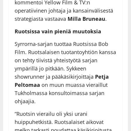
kommentoi Yellow Film & TV:n
operatiivinen johtaja ja kansainvälisestä
strategiasta vastaava
Milla Bruneau
.
Ruotsissa vain pieniä muutoksia
Syrrorna-sarjan tuottaa Ruotsissa Bob
Film. Ruotsalaisen tuotantoyhtiön kanssa
on tehty tiivistä yhteistyötä sarjan
ympärillä jo pitkään. Sykkeen
showrunner ja pääkäsikirjoittaja
Petja
Peltomaa
on muun muassa vieraillut
Tukholmassa konsultoimassa sarjan
ohjaajia.
“Ruotsin vierailu oli yksi urani
huippuhetkistä. Ruotsalaiset aikovat
melko tarkasti noudattaa käsikirjoitusta,