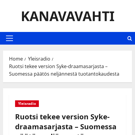
Skip
KANAVAVAHTI
to
content
Primary
Menu
Home
Yleisradio
Ruotsi tekee version Syke-draamasarjasta –
Suomessa päätös neljännestä tuotantokaudesta
Yleisradio
Ruotsi tekee version Syke-
draamasarjasta – Suomessa