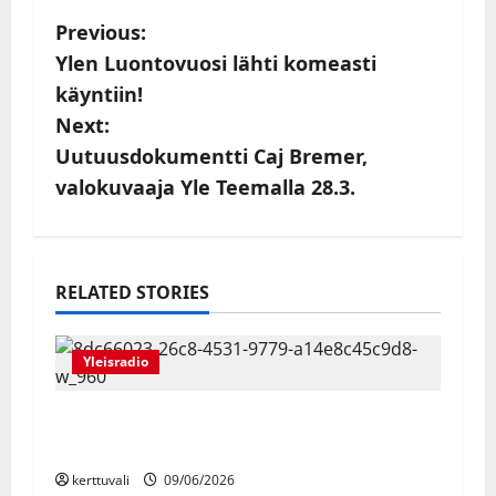
P
Previous:
Ylen Luontovuosi lähti komeasti
o
käyntiin!
s
Next:
Uutuusdokumentti Caj Bremer,
t
valokuvaaja Yle Teemalla 28.3.
n
a
RELATED STORIES
v
i
Yleisradio
g
Arvi Lind – Suomen luotetuin mies -
a
muistolähetys nähdään Ylen kanavilla
kerttuvali
09/06/2026