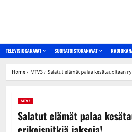
Skip
to
content
TELEVISIOKANAVAT
SUORATOISTOKANAVAT
RADIOKAN
Home
MTV3
Salatut elämät palaa kesätauoltaan rymi
MTV3
Salatut elämät palaa kesäta
erikoispitkiä jaksoja!