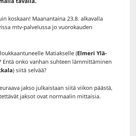
ällä tavalla.
n koskaan! Maanantaina 23.8. alkavalla
tavissa mtv-palvelussa jo vuorokauden
 loukkaantuneelle Matiakselle (
Elmeri Ylä-
? Entä onko vanhan suhteen lämmittäminen
kkala
) siitä selvää?
uraava jakso julkaistaan siitä viikon päästä,
tettävät jaksot ovat normaalin mittaisia.