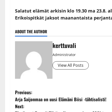
Salatut elämät arkisin klo 19.30 ma 23.8. 
Erikoispitkät jaksot maanantaista perjantai
ABOUT THE AUTHOR
kerttuvali
Administrator
View All Posts
P
Previous:
Arja Saijonmaa on uusi Elämäni Biisi -tähtisolisti!
o
Next: