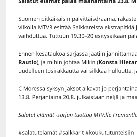
Salatut elämät palaa maanantaina 23.8. M
Suomen pitkäikäisin päivittäisdraama, rakast
viikolla MTV3 esittää Salkkareista ekstrapitki
vaihduttua. Tuttuun 19.30–20 esitysaikaan pal
Ennen kesätaukoa sarjassa jäätiin jännittämää
Rautio
), ja mihin johtaa Mikin (
Konsta Hieta
uudelleen tosirakkautta vai silkkaa hulluutta, j
C Moressa syksyn jaksot alkavat jo perjantaina
13.8. Perjantaina 20.8. julkaistaan neljä ja m
Salatut elämät -sarjan tuottaa MTV:lle Fremantl
#salatutelämät #salkkarit #koukututunteisiin