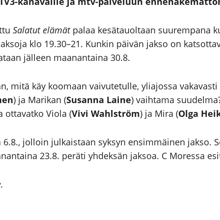
TV3-kanavallle ja mtv-palveluun ennenäkemättöm
ettu
Salatut elämät
palaa kesätauoltaan suurempana kui
ä jaksoja klo 19.30–21. Kunkin päivän jakso on katsot
ataan jälleen maanantaina 30.8.
n, mitä käy koomaan vaivutetulle, yliajossa vakavasti
nen
) ja Marikan (
Susanna Laine
) vaihtama suudelma
a ottavatko Viola (
Vivi Wahlström
) ja Mira (
Olga Hei
 6.8., jolloin julkaistaan syksyn ensimmäinen jakso. Se
aanantaina 23.8. peräti yhdeksän jaksoa. C Moressa esi
e.