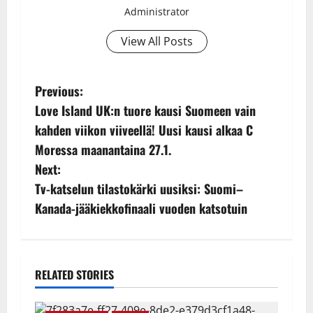
Administrator
View All Posts
P
Previous:
Love Island UK:n tuore kausi Suomeen vain
o
kahden viikon viiveellä! Uusi kausi alkaa C
s
Moressa maanantaina 27.1.
Next:
t
Tv-katselun tilastokärki uusiksi: Suomi–
n
Kanada-jääkiekkofinaali vuoden katsotuin
a
v
RELATED STORIES
i