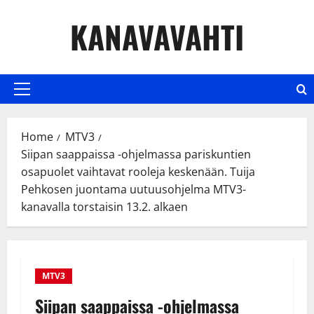
Skip
KANAVAVAHTI
to
content
Primary
Menu
Home
MTV3
Siipan saappaissa -ohjelmassa pariskuntien
osapuolet vaihtavat rooleja keskenään. Tuija
Pehkosen juontama uutuusohjelma MTV3-
kanavalla torstaisin 13.2. alkaen
MTV3
Siipan saappaissa -ohjelmassa