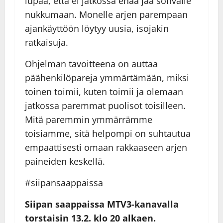
lupaa, että ei jatkossa enää jää sohvalle
nukkumaan. Monelle arjen parempaan
ajankäyttöön löytyy uusia, isojakin
ratkaisuja.
Ohjelman tavoitteena on auttaa
päähenkilöpareja ymmärtämään, miksi
toinen toimii, kuten toimii ja olemaan
jatkossa paremmat puolisot toisilleen.
Mitä paremmin ymmärrämme
toisiamme, sitä helpompi on suhtautua
empaattisesti omaan rakkaaseen arjen
paineiden keskellä.
#siipansaappaissa
Siipan saappaissa MTV3-kanavalla
torstaisin 13.2. klo 20 alkaen.