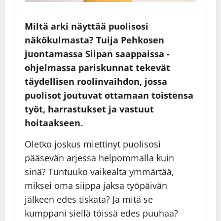
Miltä arki näyttää puolisosi
näkökulmasta? Tuija Pehkosen
juontamassa Siipan saappaissa -
ohjelmassa pariskunnat tekevät
täydellisen roolinvaihdon, jossa
puolisot joutuvat ottamaan toistensa
työt, harrastukset ja vastuut
hoitaakseen.
Oletko joskus miettinyt puolisosi
pääsevän arjessa helpommalla kuin
sinä? Tuntuuko vaikealta ymmärtää,
miksei oma siippa jaksa työpäivän
jälkeen edes tiskata? Ja mitä se
kumppani siellä töissä edes puuhaa?