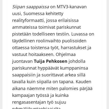
Siipan saappaissa
on MTV3-kanavan
uusi, Suomessa kehitetty
realityformaatti, jossa erilaisissa
ammateissa toimivat pariskunnat
pistetään todelliseen testiin. Luvassa on
täydellinen roolinvaihto puolisoiden
ottaessa toistensa työt, harrastukset ja
vastuut hoitaakseen. Ohjelmaa
juontavan
Tuija Pehkosen
johdolla
pariskunnat hyppäävät kumppaninsa
saappaisiin ja suorittavat arkea sillä
tavalla kuin siipalla on tapana. Kauden
aikana näemme miten palomies pärjää
kampaajan työssä ja kuinka
rengasasentajan työ sujuu
ryhmäliikuntaohjaajalta.