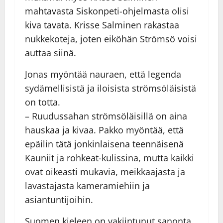
mahtavasta Siskonpeti-ohjelmasta olisi
kiva tavata. Krisse Salminen rakastaa
nukkekoteja, joten eiköhän Strömsö voisi
auttaa siinä.
Jonas myöntää nauraen, että legenda
sydämellisistä ja iloisista strömsöläisistä
on totta.
– Ruudussahan strömsöläisillä on aina
hauskaa ja kivaa. Pakko myöntää, että
epäilin tätä jonkinlaisena teennäisenä
Kauniit ja rohkeat-kulissina, mutta kaikki
ovat oikeasti mukavia, meikkaajasta ja
lavastajasta kameramiehiin ja
asiantuntijoihin.
Suomen kieleen on vakiintunut sanonta