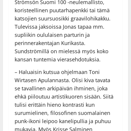
Strömsön Suomi 100 -neulemallisto,
koristeellinen puutarhapenkki tai tämä
katsojien suursuosikki graavilohikakku.
Tulevissa jaksoissa Jonas tapaa mm.
supliikin oululaisen parturin ja
perinnerakentajan Kurikasta.
Sundströmillä on mielessä myös koko
kansan tuntemia vierasehdotuksia.
– Haluaisin kutsua ohjelmaan Toni
Wirtasen Apulannasta. Olisi kiva tavata
se tavallinen arkipäivän ihminen, joka
ehkä piiloutuu artistikuoren sisään. Siitä
tulisi erittäin hieno kontrasti kun
surumielinen, filosofinen suomalainen
punk-ikoni leipoo kanelipullia ja puhuu
mukavia. Myös Krisse Salminen