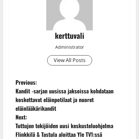
kerttuvali
Administrator
View All Posts
P
Previous:
Kandit -sarjan uusissa jaksoissa kohdataan
o
koskettavat eläinpotilaat ja nuoret
s
eläinlääkärikandit
Next:
t
Tuttujen tekijöiden uusi keskusteluohjelma
n
Flinkkilä & Tastula aloittaa Yle TV1:ssä