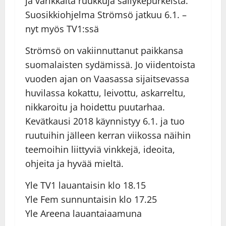
ja värikkäitä ruukkuja säilykepurkeista.
Suosikkiohjelma Strömsö jatkuu 6.1. –
nyt myös TV1:ssä
Strömsö on vakiinnuttanut paikkansa
suomalaisten sydämissä. Jo viidentoista
vuoden ajan on Vaasassa sijaitsevassa
huvilassa kokattu, leivottu, askarreltu,
nikkaroitu ja hoidettu puutarhaa.
Kevätkausi 2018 käynnistyy 6.1. ja tuo
ruutuihin jälleen kerran viikossa näihin
teemoihin liittyviä vinkkejä, ideoita,
ohjeita ja hyvää mieltä.
Yle TV1 lauantaisin klo 18.15
Yle Fem sunnuntaisin klo 17.25
Yle Areena lauantaiaamuna