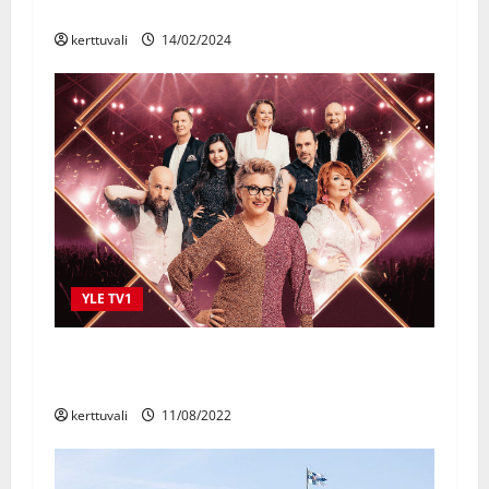
sunnuntai klo 10
kerttuvali
14/02/2024
YLE TV1
Elämäni Biisi -illat alkavat 27.8. – mukaan
kolme uutta tähtisolistia!
kerttuvali
11/08/2022