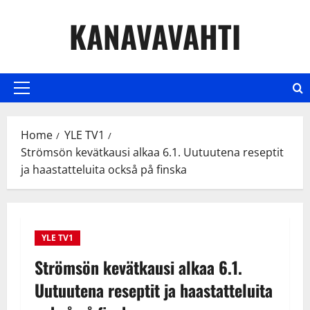
Skip
KANAVAVAHTI
to
content
Primary
Menu
Home
YLE TV1
Strömsön kevätkausi alkaa 6.1. Uutuutena reseptit
ja haastatteluita också på finska
YLE TV1
Strömsön kevätkausi alkaa 6.1.
Uutuutena reseptit ja haastatteluita