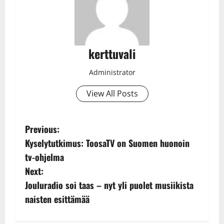
kerttuvali
Administrator
View All Posts
P
Previous:
Kyselytutkimus: ToosaTV on Suomen huonoin
o
tv-ohjelma
s
Next:
Jouluradio soi taas – nyt yli puolet musiikista
t
naisten esittämää
n