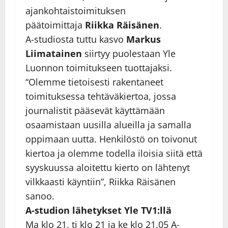
ajankohtaistoimituksen
päätoimittaja
Riikka Räisänen
.
A-studiosta tuttu kasvo
Markus
Liimatainen
siirtyy puolestaan Yle
Luonnon toimitukseen tuottajaksi.
“Olemme tietoisesti rakentaneet
toimituksessa tehtäväkiertoa, jossa
journalistit pääsevät käyttämään
osaamistaan uusilla alueilla ja samalla
oppimaan uutta. Henkilöstö on toivonut
kiertoa ja olemme todella iloisia siitä että
syyskuussa aloitettu kierto on lähtenyt
vilkkaasti käyntiin”, Riikka Räisänen
sanoo.
A-studion lähetykset Yle TV1:llä
Ma klo 21, ti klo 21 ja ke klo 21.05 A-