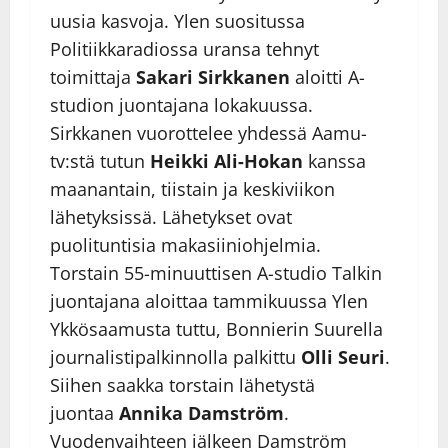
uusia kasvoja. Ylen suositussa
Politiikkaradiossa uransa tehnyt
toimittaja
Sakari Sirkkanen
aloitti A-
studion juontajana lokakuussa.
Sirkkanen vuorottelee yhdessä Aamu-
tv:stä tutun
Heikki Ali-Hokan
kanssa
maanantain, tiistain ja keskiviikon
lähetyksissä. Lähetykset ovat
puolituntisia makasiiniohjelmia.
Torstain 55-minuuttisen A-studio Talkin
juontajana aloittaa tammikuussa Ylen
Ykkösaamusta tuttu, Bonnierin Suurella
journalistipalkinnolla palkittu
Olli Seuri
.
Siihen saakka torstain lähetystä
juontaa
Annika Damström
.
Vuodenvaihteen jälkeen Damström