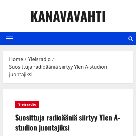
Skip
KANAVAVAHTI
to
content
Primary
Menu
Home
Yleisradio
Suosittuja radioääniä siirtyy Ylen A-studion
juontajiksi
Yleisradio
Suosittuja radioääniä siirtyy Ylen A-
studion juontajiksi