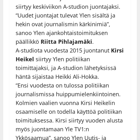
siirtyy keskiviikon A-studion juontajaksi.
“Uudet juontajat tulevat Ylen sisältä ja
hekin ovat journalismin kärkinimiä”,
sanoo Ylen ajankohtaistoimituksen
päällikkö
Riitta Pihlajamäki
.
A-studiota vuodesta 2015 juontanut
Kirsi
Heikel
siirtyy Ylen politiikan
toimittajaksi, ja A-studion lähetyksissä
häntä sijaistaa Heikki Ali-Hokka.
“Ensi vuodesta on tulossa politiikan
journalismissa huippumielenkiintoinen.
Kolmien vaalien vuonna Kirsi Heikelin
osaamiselle on todella käyttöä politiikan
toimituksessa. Kirsi siirtyy vuoden alusta
myös juontamaan Yle TV1:n
Ykkösaamua”, sanoo Ylen Uutis- ja