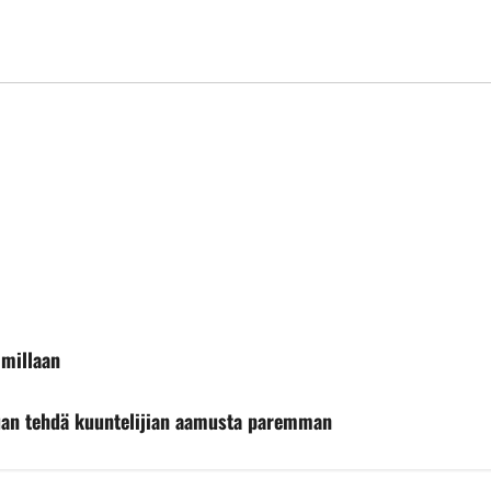
mmillaan
uan tehdä kuuntelijian aamusta paremman