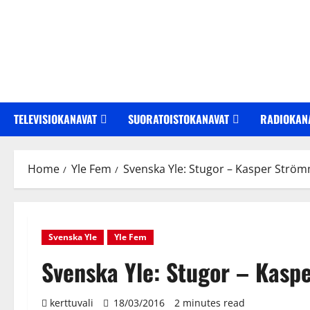
Skip
to
content
TELEVISIOKANAVAT
SUORATOISTOKANAVAT
RADIOKAN
Home
Yle Fem
Svenska Yle: Stugor – Kasper Strö
Svenska Yle
Yle Fem
Svenska Yle: Stugor – Kas
kerttuvali
18/03/2016
2 minutes read