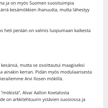
kona ja on myös Suomen suosituimpia
ymmärrä kesämökkien ihanuutta, mutta lähestyy
os heti perään on valmis luopumaan kaikesta
ät kesänsä, mutta se osoittautui maagiseksi
aa ainakin kerran. Pidän myös modulaarisesta
ierailemme Arvi Ilosen mökillä.
“mökistä”, Alvar Aallon Koetalosta
hde on arkkitehtuurin ystävien suosiossa ja