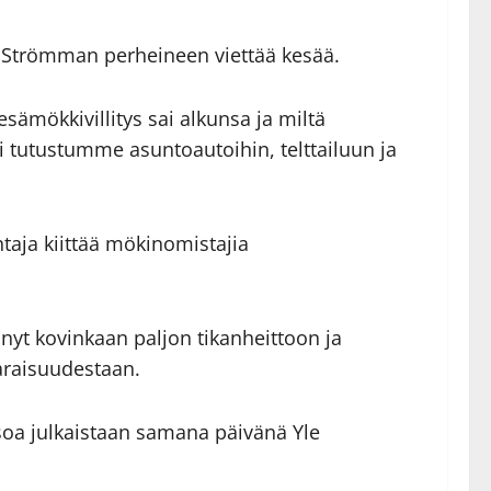
ös Strömman perheineen viettää kesää.
ämökkivillitys sai alkunsa ja miltä
i tutustumme asuntoautoihin, telttailuun ja
taja kiittää mökinomistajia
nyt kovinkaan paljon tikanheittoon ja
varaisuudestaan.
ksoa julkaistaan samana päivänä Yle