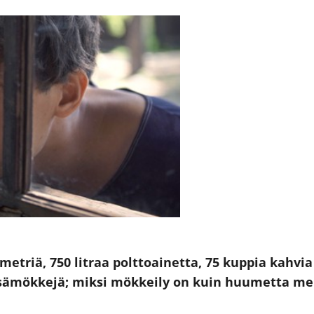
ometriä, 750 litraa polttoainetta, 75 kuppia kahv
esämökkejä; miksi mökkeily on kuin huumetta mei