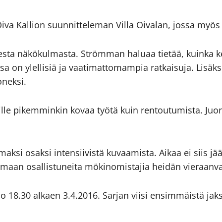
 Oiva Kallion suunnitteleman Villa Oivalan, jossa my
sta näkökulmasta. Strömman haluaa tietää, kuinka kes
 on ylellisiä ja vaatimattomampia ratkaisuja. Lisäks
neksi.
nille pikemminkin kovaa työtä kuin rentoutumista. Juon
ksi osaksi intensiivistä kuvaamista. Aikaa ei siis jää
jelmaan osallistuneita mökinomistajia heidän vieraan
o 18.30 alkaen 3.4.2016. Sarjan viisi ensimmäistä ja