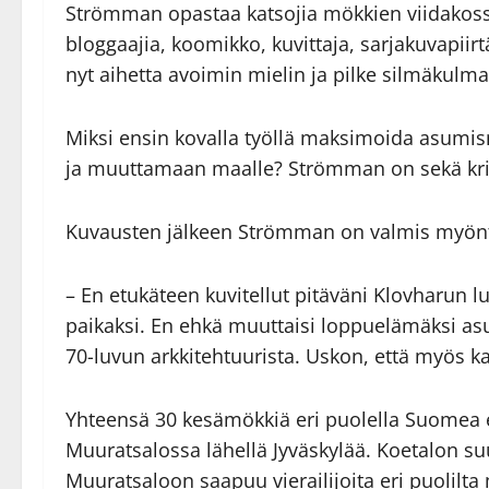
Strömman opastaa katsojia mökkien viidakoss
bloggaajia, koomikko, kuvittaja, sarjakuvapiir
nyt aihetta avoimin mielin ja pilke silmäkulma
Miksi ensin kovalla työllä maksimoida asumi
ja muuttamaan maalle? Strömman on sekä kriit
Kuvausten jälkeen Strömman on valmis myöntä
– En etukäteen kuvitellut pitäväni Klovharun lu
paikaksi. En ehkä muuttaisi loppuelämäksi as
70-luvun arkkitehtuurista. Uskon, että myös 
Yhteensä 30 kesämökkiä eri puolella Suomea e
Muuratsalossa lähellä Jyväskylää. Koetalon suu
Muuratsaloon saapuu vierailijoita eri puolilt