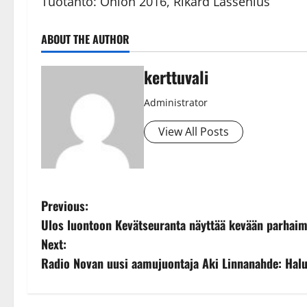
Tuotanto: Onion 2016, Rikard Lassenius
ABOUT THE AUTHOR
kerttuvali
Administrator
View All Posts
P
Previous:
Ulos luontoon Kevätseuranta näyttää kevään parhai
o
Next:
s
Radio Novan uusi aamujuontaja Aki Linnanahde: Hal
t