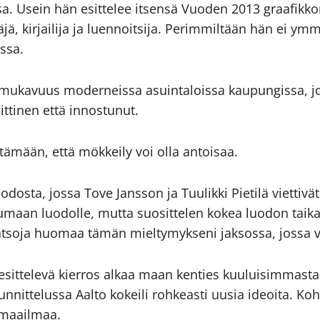
a. Usein hän esittelee itsensä Vuoden 2013 graafik
täjä, kirjailija ja luennoitsija. Perimmiltään hän ei 
ssa.
smukavuus moderneissa asuintaloissa kaupungissa, j
tinen että innostunut.
mään, että mökkeily voi olla antoisaa.
odosta, jossa Tove Jansson ja Tuulikki Pietilä viettiv
umaan luodolle, mutta suosittelen kokea luodon taik
katsoja huomaa tämän mieltymykseni jaksossa, jossa v
sittelevä kierros alkaa maan kenties kuuluisimmasta 
nnittelussa Aalto kokeili rohkeasti uusia ideoita. Ko
a maailmaa.