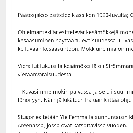
Päätösjakso esittelee klassikon 1920-luvulta;
Ohjelmantekijät esittelevät kesämökkejä mone
kesäasuminen näyttää tulevaisuudessa. Luvassa
kelluvaan kesäasuntoon. Mökkiunelmia on mo
Vierailut lukuisilla kesämökeillä oli Strömma
vieraanvaraisuudesta.
– Kuvasimme mökin päivässä ja se oli suurimma
löhöilyyn. Näin jälkikäteen haluan kiittää oh
Stugor esitetään Yle Femmalla sunnuntaisin kl
Areenassa, jossa ovat katsottavissa vuoden.