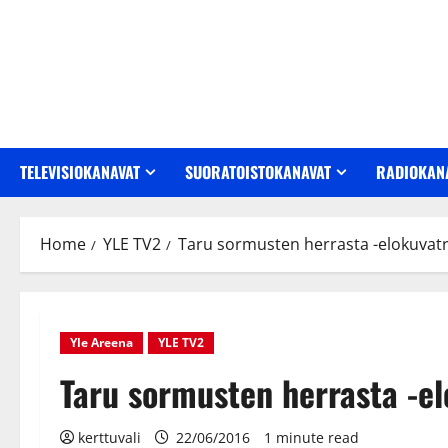
Skip
to
content
TELEVISIOKANAVAT
SUORATOISTOKANAVAT
RADIOKAN
Home
YLE TV2
Taru sormusten herrasta -elokuvatri
Yle Areena
YLE TV2
Taru sormusten herrasta -el
kerttuvali
22/06/2016
1 minute read