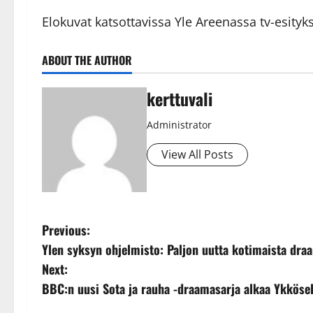
Elokuvat katsottavissa Yle Areenassa tv-esityk
ABOUT THE AUTHOR
kerttuvali
Administrator
View All Posts
P
Previous:
Ylen syksyn ohjelmisto: Paljon uutta kotimaista dra
o
Next:
s
BBC:n uusi Sota ja rauha -draamasarja alkaa Ykkösel