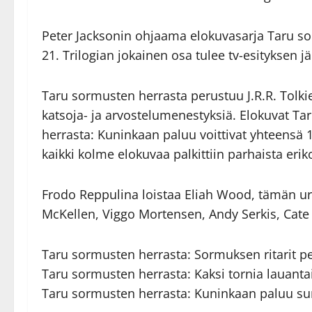
Peter Jacksonin ohjaama elokuvasarja Taru s
21. Trilogian jokainen osa tulee tv-esityksen 
Taru sormusten herrasta perustuu J.R.R. Tolki
katsoja- ja arvostelumenestyksiä. Elokuvat Ta
herrasta: Kuninkaan paluu voittivat yhteensä
kaikki kolme elokuvaa palkittiin parhaista erik
Frodo Reppulina loistaa Eliah Wood, tämän 
McKellen, Viggo Mortensen, Andy Serkis, Cate 
Taru sormusten herrasta: Sormuksen ritarit per
Taru sormusten herrasta: Kaksi tornia lauantai
Taru sormusten herrasta: Kuninkaan paluu sun