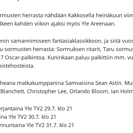
ormusten herrasta nähdään Kakkosella heinäkuun viim
jälkeen kahden viikon ajaksi myös Yle Areenaan.
enin samannimiseen fantasiaklassikkoon, ja siitä vuo
ru sormusten herrasta: Sormuksen ritarit, Taru sormu
 17 Oscar-palkintoa. Kuninkaan paluu palkittiin mm. 
oistehosteista.
urheana matkakumppanina Samvaisina Sean Astin. Mui
Blanchett, Christopher Lee, Orlando Bloom, Ian Holm,
jantaina Yle TV2 29.7. klo 21
na Yle TV2 30.7. klo 21
nuntaina Yle TV2 31.7. klo 21