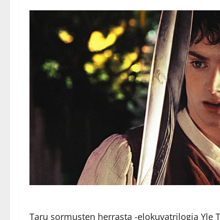
Taru sormusten herrasta -elokuvatrilogia Yle T