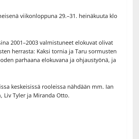
eisenä viikonloppuna 29.–31. heinäkuuta klo
sina 2001–2003 valmistuneet elokuvat olivat
sten herrasta: Kaksi tornia ja Taru sormusten
vuoden parhaana elokuvana ja ohjaustyönä, ja
ssa keskeisissä rooleissa nähdään mm. Ian
 Liv Tyler ja Miranda Otto.