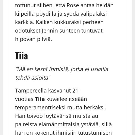
tottunut siihen, että Rose antaa heidän
kiipeillä pöydillä ja syödä välipalaksi
karkkia. Kaiken kukkuraksi perheen
odotukset Jennin suhteen tuntuvat
hipovan pilviä.
Tiia
“Mä en kestä ihmisiä, jotka ei uskalla
tehdä asioita”
Tampereella kasvanut 21-
vuotias
Tiia
kuvailee itseään
temperamenttiseksi mutta herkäksi.
Hän toivoo löytävänsä muista au
paireista elämänmittaisia ystäviä, sillä
hän on kokenut ihmisiin tutustumisen