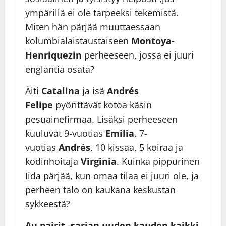
ympärillä ei ole tarpeeksi tekemistä.
Miten hän pärjää muuttaessaan
kolumbialaistaustaiseen
Montoya-
Henriquezin
perheeseen, jossa ei juuri
englantia osata?
Äiti
Catalina
ja isä
Andrés
Felipe
pyörittävät kotoa käsin
pesuainefirmaa. Lisäksi perheeseen
kuuluvat 9-vuotias
Emilia
, 7-
vuotias
Andrés
, 10 kissaa, 5 koiraa ja
kodinhoitaja
Virginia
. Kuinka pippurinen
Iida pärjää, kun omaa tilaa ei juuri ole, ja
perheen talo on kaukana keskustan
sykkeestä?
Au pairit -sarjan uuden kauden kaikki