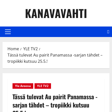
Skip
KANAVAVAHTI
to
content
Primary
Menu
Home
YLE TV2
Tässä tulevat Au pairit Panamassa -sarjan tähdet –
tropiikki kutsuu 25.5.!
Yle Areena
YLE TV2
Tässä tulevat Au pairit Panamassa -
sarjan tähdet – tropiikki kutsuu