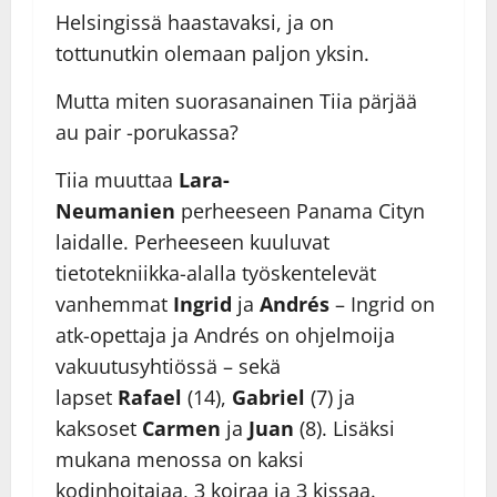
Helsingissä haastavaksi, ja on
tottunutkin olemaan paljon yksin.
Mutta miten suorasanainen Tiia pärjää
au pair -porukassa?
Tiia muuttaa
Lara-
Neumanien
perheeseen Panama Cityn
laidalle. Perheeseen kuuluvat
tietotekniikka-alalla työskentelevät
vanhemmat
Ingrid
ja
Andrés
– Ingrid on
atk-opettaja ja Andrés on ohjelmoija
vakuutusyhtiössä – sekä
lapset
Rafael
(14),
Gabriel
(7) ja
kaksoset
Carmen
ja
Juan
(8). Lisäksi
mukana menossa on kaksi
kodinhoitajaa, 3 koiraa ja 3 kissaa.