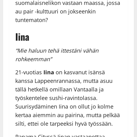
suomalaisnelikon vastaan maassa, jossa
au pair -kulttuuri on jokseenkin
tuntematon?
Iina
“Mie haluun tehä ittestäni vähän
rohkeemman”
21-vuotias
Iina
on kasvanut isänsä
kanssa Lappeenrannassa, mutta asuu
tällä hetkellä omillaan Vantaalla ja
työskentelee sushi-ravintolassa.
Suurisydäminen Iina on ollut jo kolme
kertaa aiemmin au pairina, mutta pelkää
silti, ettei ole tarpeeksi hyvä työssään.
Panama Cityssä Iinan vastaanottaa