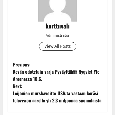
kerttuvali
Administrator
View All Posts
P
Previous:
Kesän odotetuin sarja Pysäyttäkää Nyqvist Yle
o
Areenassa 10.6.
s
Next:
Leijonien murskavoitto USA:ta vastaan keräsi
t
television äärelle yli 2,3 miljoonaa suomalaista
n