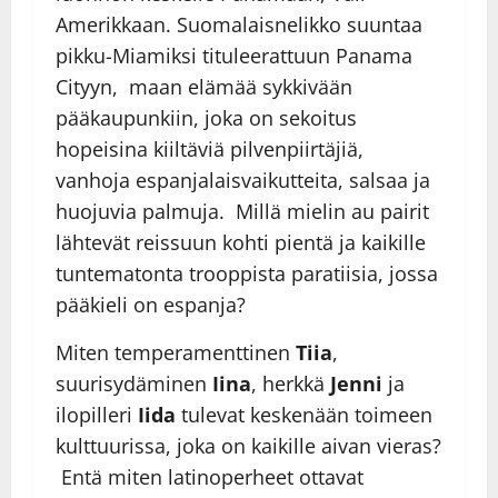
Amerikkaan. Suomalaisnelikko suuntaa
pikku-Miamiksi tituleerattuun Panama
Cityyn, maan elämää sykkivään
pääkaupunkiin, joka on sekoitus
hopeisina kiiltäviä pilvenpiirtäjiä,
vanhoja espanjalaisvaikutteita, salsaa ja
huojuvia palmuja. Millä mielin au pairit
lähtevät reissuun kohti pientä ja kaikille
tuntematonta trooppista paratiisia, jossa
pääkieli on espanja?
Miten temperamenttinen
Tiia
,
suurisydäminen
Iina
, herkkä
Jenni
ja
ilopilleri
Iida
tulevat keskenään toimeen
kulttuurissa, joka on kaikille aivan vieras?
Entä miten latinoperheet ottavat