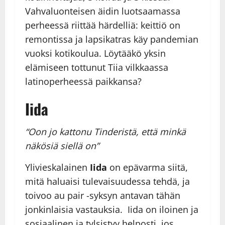
Vahvaluonteisen äidin luotsaamassa
perheessä riittää härdelliä: keittiö on
remontissa ja lapsikatras käy pandemian
vuoksi kotikoulua. Löytääkö yksin
elämiseen tottunut Tiia vilkkaassa
latinoperheessä paikkansa?
Iida
“Oon jo kattonu Tinderistä, että minkä
näkösiä siellä on”
Ylivieskalainen
Iida
on epävarma siitä,
mitä haluaisi tulevaisuudessa tehdä, ja
toivoo au pair -syksyn antavan tähän
jonkinlaisia vastauksia. Iida on iloinen ja
sosiaalinen ja tylsistyy helposti ,jos