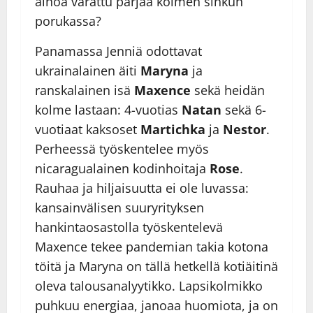
ainoa varattu pärjää kolmen sinkun
porukassa?
Panamassa Jenniä odottavat
ukrainalainen äiti
Maryna
ja
ranskalainen isä
Maxence
sekä heidän
kolme lastaan: 4-vuotias
Natan
sekä 6-
vuotiaat kaksoset
Martichka
ja
Nestor
.
Perheessä työskentelee myös
nicaragualainen kodinhoitaja
Rose
.
Rauhaa ja hiljaisuutta ei ole luvassa:
kansainvälisen suuryrityksen
hankintaosastolla työskentelevä
Maxence tekee pandemian takia kotona
töitä ja Maryna on tällä hetkellä kotiäitinä
oleva talousanalyytikko. Lapsikolmikko
puhkuu energiaa, janoaa huomiota, ja on