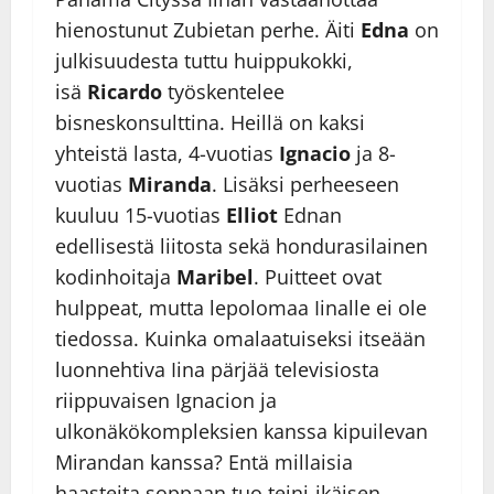
hienostunut Zubietan perhe. Äiti
Edna
on
julkisuudesta tuttu huippukokki,
isä
Ricardo
työskentelee
bisneskonsulttina. Heillä on kaksi
yhteistä lasta, 4-vuotias
Ignacio
ja 8-
vuotias
Miranda
. Lisäksi perheeseen
kuuluu 15-vuotias
Elliot
Ednan
edellisestä liitosta sekä hondurasilainen
kodinhoitaja
Maribel
. Puitteet ovat
hulppeat, mutta lepolomaa Iinalle ei ole
tiedossa. Kuinka omalaatuiseksi itseään
luonnehtiva Iina pärjää televisiosta
riippuvaisen Ignacion ja
ulkonäkökompleksien kanssa kipuilevan
Mirandan kanssa? Entä millaisia
haasteita soppaan tuo teini-ikäisen