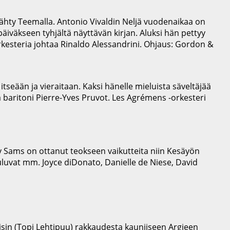
nähty Teemalla. Antonio Vivaldin Neljä vuodenaikaa on
iväkseen tyhjältä näyttävän kirjan. Aluksi hän pettyy
orkesteria johtaa Rinaldo Alessandrini. Ohjaus: Gordon &
itseään ja vieraitaan. Kaksi hänelle mieluista säveltäjää
 baritoni Pierre-Yves Pruvot. Les Agrémens -orkesteri
y Sams on ottanut teokseen vaikutteita niin Kesäyön
uuluvat mm. Joyce diDonato, Danielle de Niese, David
tisin (Topi Lehtipuu) rakkaudesta kauniiseen Argieen