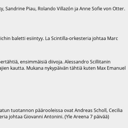
y, Sandrine Piau, Rolando Villazón ja Anne Sofie von Otter.
hin baletti esiintyy. La Scintilla-orkesteria johtaa Marc
ertähtiä, ensimmäisiä diivoja. Alessandro Scillitanin
aulajien kautta. Mukana nykypäivän tähtiä kuten Max Emanuel
tun tuotannon päärooleissa ovat Andreas Scholl, Cecilia
eria johtaa Giovanni Antonini. (Yle Areena 7 päivää)