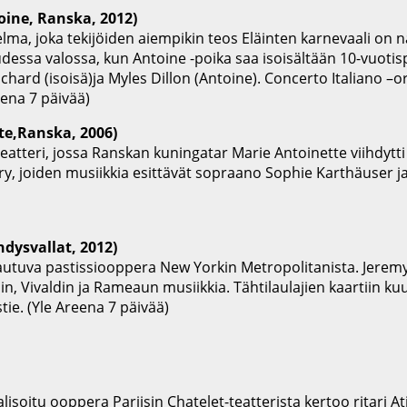
oine, Ranska, 2012)
lma, joka tekijöiden aiempikin teos Eläinten karnevaali on 
ssa valossa, kun Antoine -poika saa isoisältään 10-vuotispä
chard (isoisä)ja Myles Dillon (Antoine). Concerto Italiano –
eena 7 päivää)
te,Ranska, 2006)
teatteri, jossa Ranskan kuningatar Marie Antoinette viihdytti 
y, joiden musiikkia esittävät sopraano Sophie Karthäuser ja
dysvallat, 2012)
jautuva pastissiooppera New Yorkin Metropolitanista. Jerem
in, Vivaldin ja Rameaun musiikkia. Tähtilaulajien kaartiin k
ie. (Yle Areena 7 päivää)
isoitu ooppera Pariisin Chatelet-teatterista kertoo ritari A