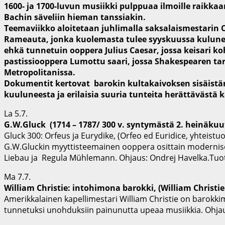
1600- ja 1700-luvun musiikki pulppuaa ilmoille raikkaa
Bachin säveliin hieman tanssiakin.
Teemaviikko aloitetaan juhlimalla saksalaismestarin C
Rameauta, jonka kuolemasta tulee syyskuussa kulunee
ehkä tunnetuin ooppera Julius Caesar, jossa keisari ko
pastissiooppera Lumottu saari, jossa Shakespearen tar
Metropolitanissa.
Dokumentit kertovat barokin kultakaivoksen sisäistäne
kuuluneesta ja erilaisia suuria tunteita herättävästä
La 5.7.
G.W.Gluck (1714 – 1787/ 300 v. syntymästä 2. heinäkuu
Gluck 300: Orfeus ja Eurydike, (Orfeo ed Euridice, yhteistu
G.W.Gluckin myyttisteemainen ooppera osittain modernisoi
Liebau ja Regula Mühlemann. Ohjaus: Ondrej Havelka.Tuot
Ma 7.7.
William Christie: intohimona barokki, (William Christi
Amerikkalainen kapellimestari William Christie on barokkimu
tunnetuksi unohduksiin painunutta upeaa musiikkia. Ohjaus