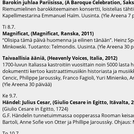
Barokin juhlaa Pariisissa, (A Baroque Celebration, Saks
Riemumielinen barokkiteemainen konsertti, loistelias tähtie
Kapellimestarina Emmanuel Haïm. Uusinta. (Yle Areena 7 p
Ti 8.7.
Magnificat, (Magnificat, Ranska, 2011)
“Olisipa tämä päivä huomenna ja eilinen tänään”. Heinz Spoe
Minkowski. Tuotanto: Telmondis. Uusinta. (Yle Areena 30 p
Taivaallisia ääniä, (Heavenly Voices, Italia, 2012)
1700-luvun Italiassa kastroitiin vuosittain noin 5000 lasta 
dokumentti kertoo kastraattimusiikin historiasta ja musiik
Cencic, Philippe Jaroussky, Franco Fagioli, Yuri Minienko, 
(Yle Areena 30 päivää)
Ke 9.7.
Händel: Julius Cesar, (Giulio Cesare in Egitto, Itävalta, 
(Giulio Cesare in Egitto, 1724)
G.F. Händelin tunnetuimmassa oopperassa Rooman keisari 
Bartoli, Anne Sofie von Otter ja Phillipe Jaroussky. Ohjaus
To 10.7