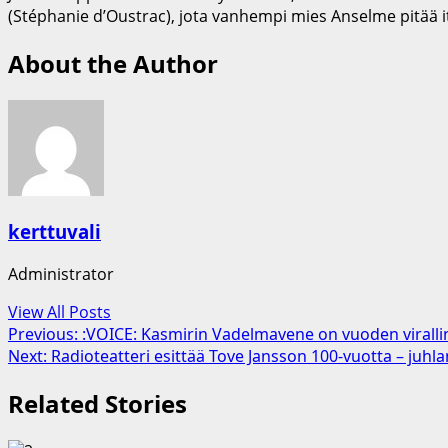
(Stéphanie d’Oustrac), jota vanhempi mies Anselme pitää it
About the Author
kerttuvali
Administrator
View All Posts
Post
Previous:
:VOICE: Kasmirin Vadelmavene on vuoden virallin
Next:
Radioteatteri esittää Tove Jansson 100-vuotta – ju
navigation
Related Stories