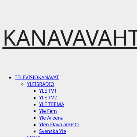
Skip
KANAVAVAHT
to
content
Primary
TELEVISIOKANAVAT
Menu
YLEISRADIO
YLE TV1
YLE TV2
YLE TEEMA
Yle Fem
Yle Areena
Ylen Elävä arkisto
Svenska Yle