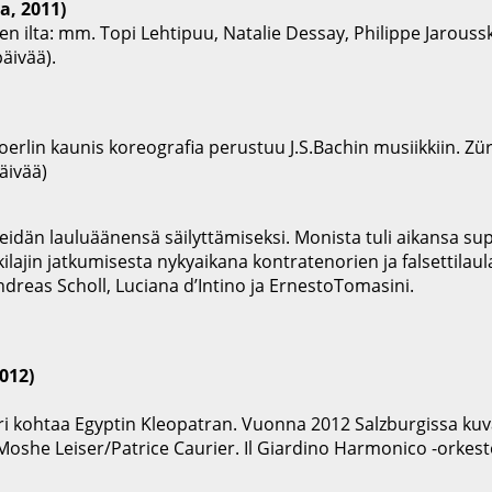
a, 2011)
n ilta: mm. Topi Lehtipuu, Natalie Dessay, Philippe Jaroussk
äivää).
rlin kaunis koreografia perustuu J.S.Bachin musiikkiin. Züric
äivää)
heidän lauluäänensä säilyttämiseksi. Monista tuli aikansa sup
kilajin jatkumisesta nykyaikana kontratenorien ja falsettil
Andreas Scholl, Luciana d’Intino ja ErnestoTomasini.
2012)
kohtaa Egyptin Kleopatran. Vuonna 2012 Salzburgissa kuva
: Moshe Leiser/Patrice Caurier. Il Giardino Harmonico -orkest