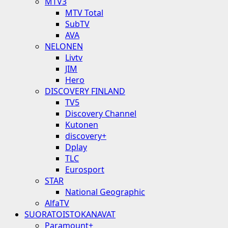
MTV3
MTV Total
SubTV
AVA
NELONEN
Livtv
JIM
Hero
DISCOVERY FINLAND
TV5
Discovery Channel
Kutonen
discovery+
Dplay
TLC
Eurosport
STAR
National Geographic
AlfaTV
SUORATOISTOKANAVAT
Paramount+