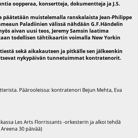
untia oopperaa, konsertteja, dokumentteja ja J.S.
ja päätetään muistelemalla ranskalaista Jean-Philippe
ameaun Paladiinien välissä nähdään G.F.Händelin
 myös aivan uusi teos, Jeremy Samsin laatima
taan todellisen tähtikaartin voimalla New Yorkin
iestä sekä aikakauteen ja pitkälle sen jälkeenkin
lkitsevat nykypäivän tunnetuimmat kontratenorit.
erista. Päärooleissa: kontratenori Bejun Mehta, Eva
assa Les Arts Florrissants -orkesterin ja alkoi tehdä
e Areena 30 päivää)