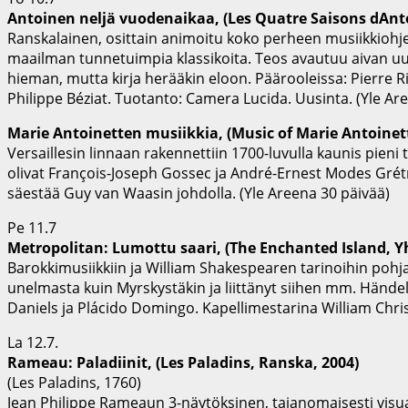
Antoinen neljä vuodenaikaa, (Les Quatre Saisons dAnt
Ranskalainen, osittain animoitu koko perheen musiikkiohje
maailman tunnetuimpia klassikoita. Teos avautuu aivan uude
hieman, mutta kirja herääkin eloon. Päärooleissa: Pierre Ri
Philippe Béziat. Tuotanto: Camera Lucida. Uusinta. (Yle Ar
Marie Antoinetten musiikkia, (Music of Marie Antoinet
Versaillesin linnaan rakennettiin 1700-luvulla kaunis pieni 
olivat François-Joseph Gossec ja André-Ernest Modes Grétr
säestää Guy van Waasin johdolla. (Yle Areena 30 päivää)
Pe 11.7
Metropolitan: Lumottu saari, (The Enchanted Island, Yh
Barokkimusiikkiin ja William Shakespearen tarinoihin poh
unelmasta kuin Myrskystäkin ja liittänyt siihen mm. Händel
Daniels ja Plácido Domingo. Kapellimestarina William Christ
La 12.7.
Rameau: Paladiinit, (Les Paladins, Ranska, 2004)
(Les Paladins, 1760)
Jean Philippe Rameaun 3-näytöksinen, taianomaisesti visual