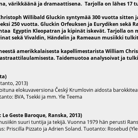
na, värikkäänä ja dramaattisena. Tarjolla on lähes 17 t
hristoph Willibald Gluckin syntymää 300 vuotta sitten 
ksi 250 vuotta. Gluckin Orfeuksen ja Eurydiken sekä R
htaa Egyptin Kleopatran ja kipinät iskevät. Tarjolla on
inat sekä Vivaldin, Händelin ja Rameaun musiikki tulki
estä amerikkalaisesta kapellimestarista William Christ
 kastraattilaulamisesta. Taidemuotoa analysoivat ja tu
ta)
otanto, 2013)
tuna elokuvaversiona Český Krumlovin aidosta barokkiteatt
anto: BVA, Tsekki ja mm. Yle Teema
e: Le Geste Baroque, Ranska, 2013)
siikin suuri tuntija ja tekijä. Vuonna 1979 hän perusti Ransk
: Priscilla Pizzato ja Adrien Soland. Tuotanto: Rosebud (Yl