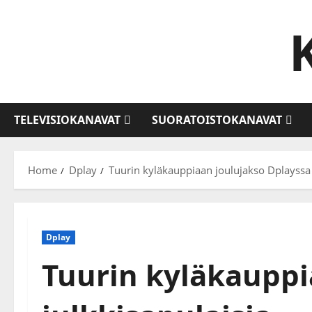
Skip
to
content
TELEVISIOKANAVAT
SUORATOISTOKANAVAT
Home
Dplay
Tuurin kyläkauppiaan joulujakso Dplayssa
Dplay
Tuurin kyläkauppi