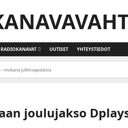
KANAVAVAHT
RADIOKANAVAT
UUTISET
YHTEYSTIEDOT
 – mukana julkkisapulaisia
aan joulujakso Dplay