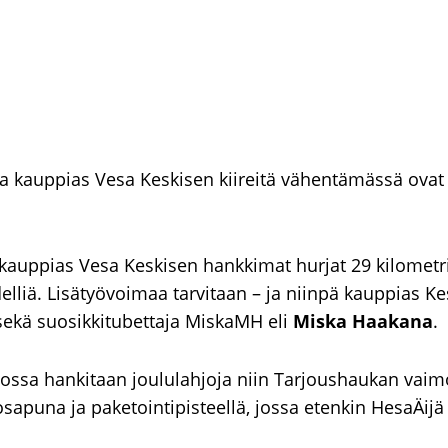
sa kauppias Vesa Keskisen kiireitä vähentämässä ovat
kauppias Vesa Keskisen hankkimat hurjat 29 kilometri
rdelliä. Lisätyövoimaa tarvitaan – ja niinpä kauppias 
ekä suosikkitubettaja MiskaMH eli
Miska Haakana
.
sossa hankitaan joululahjoja niin Tarjoushaukan vaimo
osapuna ja paketointipisteellä, jossa etenkin HesaÄij