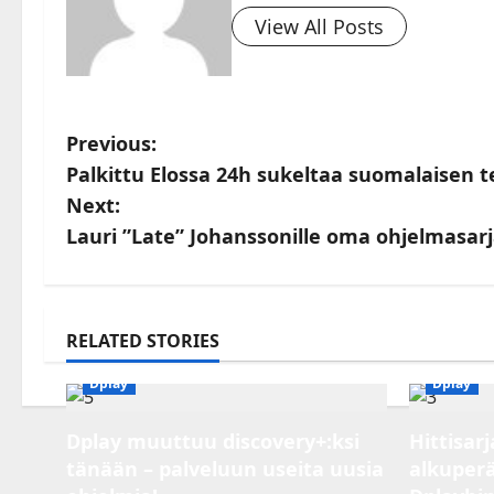
View All Posts
P
Previous:
Palkittu Elossa 24h sukeltaa suomalaisen t
o
Next:
s
Lauri ”Late” Johanssonille oma ohjelmasarj
t
n
RELATED STORIES
a
Discovery Channel
Discovery Finland
v
Dplay
Dplay
i
Dplay muuttuu discovery+:ksi
Hittisar
g
tänään – palveluun useita uusia
alkuperä