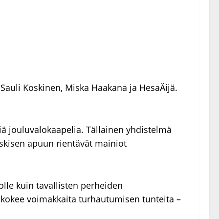
 Sauli Koskinen, Miska Haakana ja HesaÄijä.
ä jouluvalokaapelia. Tällainen yhdistelmä
Keskisen apuun rientävät mainiot
lle kuin tavallisten perheiden
ä kokee voimakkaita turhautumisen tunteita –