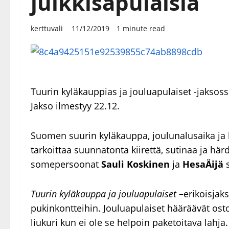
julkkisapulaisia
kerttuvali
11/12/2019
1 minute read
Tuurin kyläkauppias ja jouluapulaiset -jaksos
Jakso ilmestyy 22.12.
Suomen suurin kyläkauppa, joulunalusaika ja 
tarkoittaa suunnatonta kiirettä, sutinaa ja hä
somepersoonat
Sauli Koskinen
ja
HesaÄijä
s
Tuurin kyläkauppa ja jouluapulaiset
–erikoisjak
pukinkontteihin. Jouluapulaiset hääräävät ost
liukuri kun ei ole se helpoin paketoitava lahja.