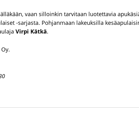
älläkään, vaan silloinkin tarvitaan luotettavia apukäs
iset -sarjasta. Pohjanmaan lakeuksilla kesäapulaisin
aulaja
Virpi Kätkä
.
 Oy.
.30