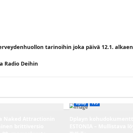
erveydenhuollon tarinoihin joka päivä 12.1. alkaen
a Radio Deihin
Dplay
TV5
ja Naked Attractionin
Dplayn kohudokumentti
inen brittiversio
ESTONIA – Mullistava lö