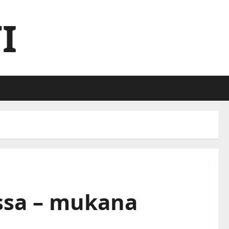
I
ssa – mukana