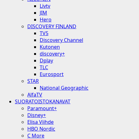
Livtv
JIM
Hero
DISCOVERY FINLAND
TV5
Discovery Channel
Kutonen
discovery+
Dplay
TLC
Eurosport
STAR
National Geographic
AlfaTV
SUORATOISTOKANAVAT
Paramount+
Disney+
Elisa Viihde
HBO Nordic
C More