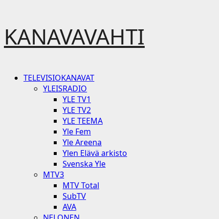
Skip
KANAVAVAHTI
to
content
Primary
TELEVISIOKANAVAT
Menu
YLEISRADIO
YLE TV1
YLE TV2
YLE TEEMA
Yle Fem
Yle Areena
Ylen Elävä arkisto
Svenska Yle
MTV3
MTV Total
SubTV
AVA
NELONEN