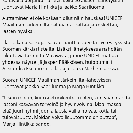
kanavalla perjantaina 15.3. kello 20 alkaen. Lähetyksen
juontavat Marja Hintikka ja Jaakko Saariluoma.
Auttaminen ei ole koskaan ollut näin hauskaa! UNICEF
Maailman tärkein ilta haluaa naurattaa ja koskettaa,
lasten hyväksi.
Illan aikana katsojat saavat nauttia upeista live-esityksistä
Suomen kärkiartisteilta. Lisäksi lähetyksessä nähdään
liikuttavia tarinoita Malawista, jonne UNICEF matkaa
yhdessä näyttelijä Jasper Pääkkösen, huippumalli
Alexandra Escatin sekä laulaja Laura Närhen kanssa.
Suoran UNICEF Maailman tärkein ilta -lähetyksen
juontavat Jaakko Saariluoma ja Marja Hintikka.
“Usein mietin, kuinka etuoikeutettu olen, kun saan nähdä
lasteni kasvavan terveinä ja hyvinvoivina. Maailmassa
elää juuri nyt miljoonia lapsia vailla hoivaa, kotia tai
tulevaisuutta. Meidän velvollisuutemme on auttaa”,
Marja Hintikka sanoo.