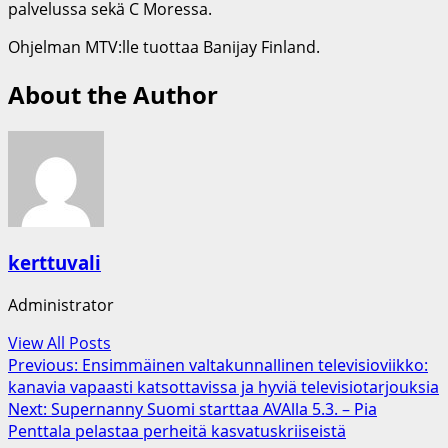
palvelussa sekä C Moressa.
Ohjelman MTV:lle tuottaa Banijay Finland.
About the Author
kerttuvali
Administrator
View All Posts
Post
Previous:
Ensimmäinen valtakunnallinen televisioviikko:
kanavia vapaasti katsottavissa ja hyviä televisiotarjouksia
navigation
Next:
Supernanny Suomi starttaa AVAlla 5.3. – Pia
Penttala pelastaa perheitä kasvatuskriiseistä