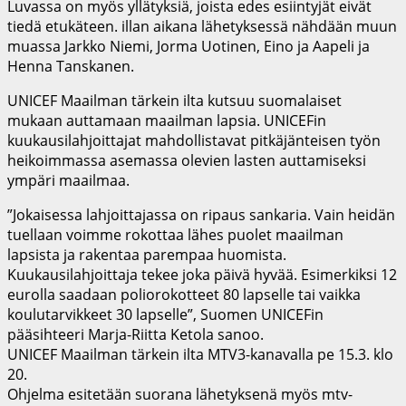
Luvassa on myös yllätyksiä, joista edes esiintyjät eivät
tiedä etukäteen. illan aikana lähetyksessä nähdään muun
muassa Jarkko Niemi, Jorma Uotinen, Eino ja Aapeli ja
Henna Tanskanen.
UNICEF Maailman tärkein ilta kutsuu suomalaiset
mukaan auttamaan maailman lapsia. UNICEFin
kuukausilahjoittajat mahdollistavat pitkäjänteisen työn
heikoimmassa asemassa olevien lasten auttamiseksi
ympäri maailmaa.
”Jokaisessa lahjoittajassa on ripaus sankaria. Vain heidän
tuellaan voimme rokottaa lähes puolet maailman
lapsista ja rakentaa parempaa huomista.
Kuukausilahjoittaja tekee joka päivä hyvää. Esimerkiksi 12
eurolla saadaan poliorokotteet 80 lapselle tai vaikka
koulutarvikkeet 30 lapselle”, Suomen UNICEFin
pääsihteeri Marja-Riitta Ketola sanoo.
UNICEF Maailman tärkein ilta MTV3-kanavalla pe 15.3. klo
20.
Ohjelma esitetään suorana lähetyksenä myös mtv-