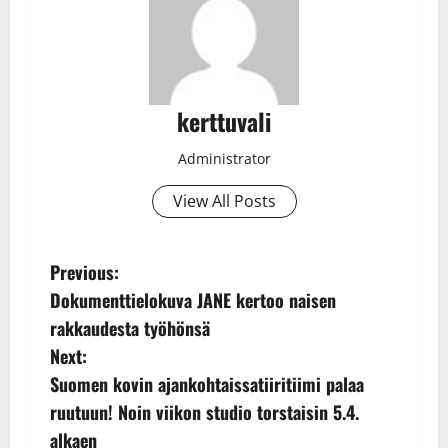
kerttuvali
Administrator
View All Posts
P
Previous:
Dokumenttielokuva JANE kertoo naisen
o
rakkaudesta työhönsä
s
Next:
Suomen kovin ajankohtaissatiiritiimi palaa
t
ruutuun! Noin viikon studio torstaisin 5.4.
n
alkaen