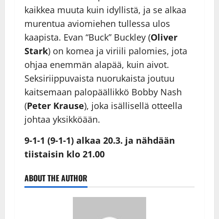
kaikkea muuta kuin idyllistä, ja se alkaa
murentua aviomiehen tullessa ulos
kaapista. Evan “Buck” Buckley (
Oliver
Stark
) on komea ja viriili palomies, jota
ohjaa enemmän alapää, kuin aivot.
Seksiriippuvaista nuorukaista joutuu
kaitsemaan palopäällikkö Bobby Nash
(
Peter Krause
), joka isällisellä otteella
johtaa yksikköään.
9-1-1 (9-1-1) alkaa 20.3. ja nähdään
tiistaisin klo 21.00
ABOUT THE AUTHOR