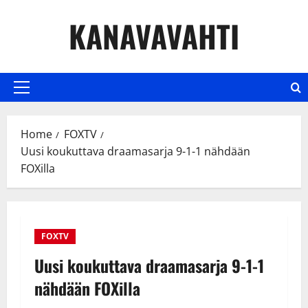
Skip
KANAVAVAHTI
to
content
Primary
Menu
Home
FOXTV
Uusi koukuttava draamasarja 9-1-1 nähdään
FOXilla
FOXTV
Uusi koukuttava draamasarja 9-1-1
nähdään FOXilla