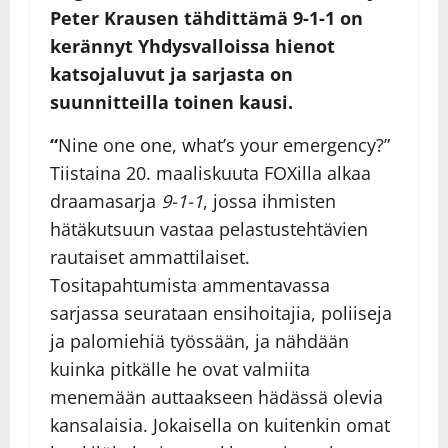
Peter Krausen tähdittämä 9-1-1 on
kerännyt Yhdysvalloissa hienot
katsojaluvut ja sarjasta on
suunnitteilla toinen kausi.
“
Nine one one, what’s your emergency?”
Tiistaina 20. maaliskuuta FOXilla alkaa
draamasarja
9-1-1
, jossa ihmisten
hätäkutsuun vastaa pelastustehtävien
rautaiset ammattilaiset.
Tositapahtumista ammentavassa
sarjassa seurataan ensihoitajia, poliiseja
ja palomiehiä työssään, ja nähdään
kuinka pitkälle he ovat valmiita
menemään auttaakseen hädässä olevia
kansalaisia. Jokaisella on kuitenkin omat