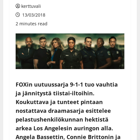
kerttuvali
13/03/2018
2 minutes read
FOXin uutuussarja 9-1-1 tuo vauhtia
ja jännitystä tiistai-iltoihin.
Koukuttava ja tunteet pintaan
nostattava draamasarja esittelee
pelastushenkilökunnan hektistä
arkea Los Angelesin auringon alla.
Angela Bassettin, Connie Brittonin ja