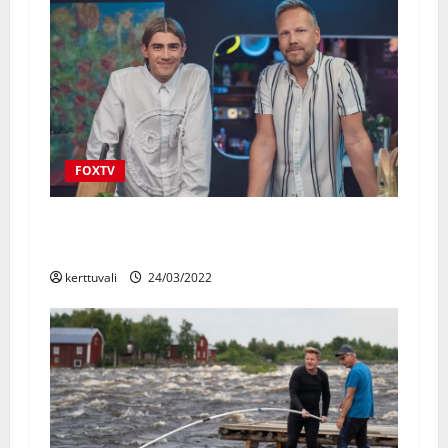
FOXTV
FOX-kanavan uudessa musiikkiohjelmassa
Robin jammailee julkkisvieraiden kanssa
kerttuvali
24/03/2022