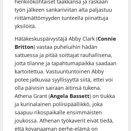
henkilökohtaiset taakkansa ja raskaan
työn jälkeen sankariviitan alta paljastuu
riittämättömyyden tunteella piinattuja
yksilöitä.
Hätäkeskuspäivystäjä Abby Clark (
Connie
Britton
) vastaa puheluihin hädän
sattuessa ja pitää soittajat rauhallisena,
jotta tilanne ja tapahtumapaikka saadaan
kartoitettua. Vastuuntuntoinen Abby
potee jatkuvaa syyllisyyttä siitä, ettei voi
olla päivisin sairaan äitinsä tukena.
Athena Grant (
Angela Bassett
) on tiukka
ja kurinalainen poliisipäällikkö, joka
saapuu rikospaikalle ensimmäisten
joukossa. Athenan työkaverit eivät tiedä,
että kovanaaman perhe-elämä on