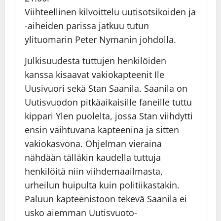
Viihteellinen kilvoittelu uutisotsikoiden ja
-aiheiden parissa jatkuu tutun
ylituomarin Peter Nymanin johdolla.
Julkisuudesta tuttujen henkilöiden
kanssa kisaavat vakiokapteenit Ile
Uusivuori sekä Stan Saanila. Saanila on
Uutisvuodon pitkäaikaisille faneille tuttu
kippari Ylen puolelta, jossa Stan viihdytti
ensin vaihtuvana kapteenina ja sitten
vakiokasvona. Ohjelman vieraina
nähdään tälläkin kaudella tuttuja
henkilöitä niin viihdemaailmasta,
urheilun huipulta kuin politiikastakin.
Paluun kapteenistoon tekevä Saanila ei
usko aiemman Uutisvuoto-