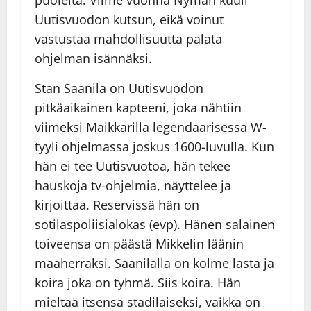
puolelta. Viime vuonna Nyman kuuli
Uutisvuodon kutsun, eikä voinut
vastustaa mahdollisuutta palata
ohjelman isännäksi.
Stan Saanila on Uutisvuodon
pitkäaikainen kapteeni, joka nähtiin
viimeksi Maikkarilla legendaarisessa W-
tyyli ohjelmassa joskus 1600-luvulla. Kun
hän ei tee Uutisvuotoa, hän tekee
hauskoja tv-ohjelmia, näyttelee ja
kirjoittaa. Reservissä hän on
sotilaspoliisialokas (evp). Hänen salainen
toiveensa on päästä Mikkelin läänin
maaherraksi. Saanilalla on kolme lasta ja
koira joka on tyhmä. Siis koira. Hän
mieltää itsensä stadilaiseksi, vaikka on