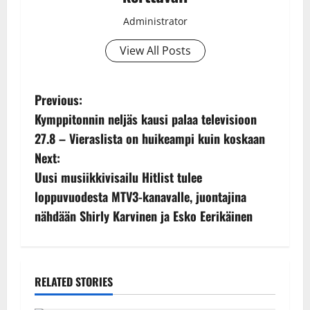
Administrator
View All Posts
P
Previous:
Kymppitonnin neljäs kausi palaa televisioon
o
27.8 – Vieraslista on huikeampi kuin koskaan
s
Next:
Uusi musiikkivisailu Hitlist tulee
t
loppuvuodesta MTV3-kanavalle, juontajina
n
nähdään Shirly Karvinen ja Esko Eerikäinen
a
v
RELATED STORIES
i