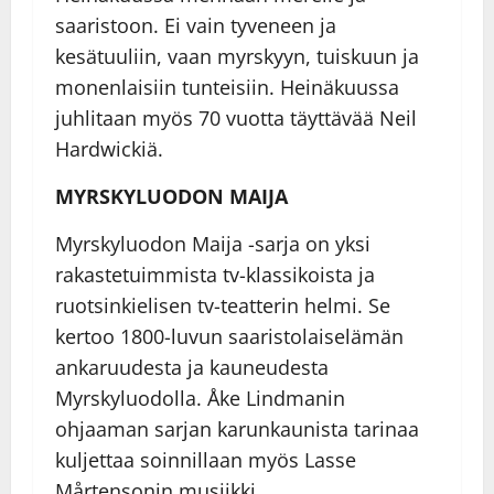
saaristoon. Ei vain tyveneen ja
kesätuuliin, vaan myrskyyn, tuiskuun ja
monenlaisiin tunteisiin. Heinäkuussa
juhlitaan myös 70 vuotta täyttävää Neil
Hardwickiä.
MYRSKYLUODON MAIJA
Myrskyluodon Maija -sarja on yksi
rakastetuimmista tv-klassikoista ja
ruotsinkielisen tv-teatterin helmi. Se
kertoo 1800-luvun saaristolaiselämän
ankaruudesta ja kauneudesta
Myrskyluodolla. Åke Lindmanin
ohjaaman sarjan karunkaunista tarinaa
kuljettaa soinnillaan myös Lasse
Mårtensonin musiikki.