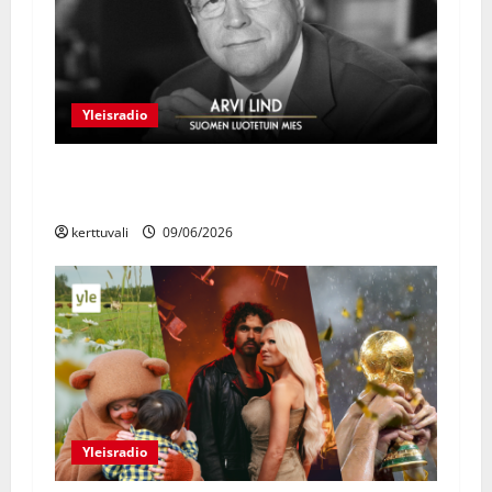
g
a
t
Yleisradio
i
Arvi Lind – Suomen luotetuin mies -
o
muistolähetys nähdään Ylen kanavilla
n
kerttuvali
09/06/2026
Yleisradio