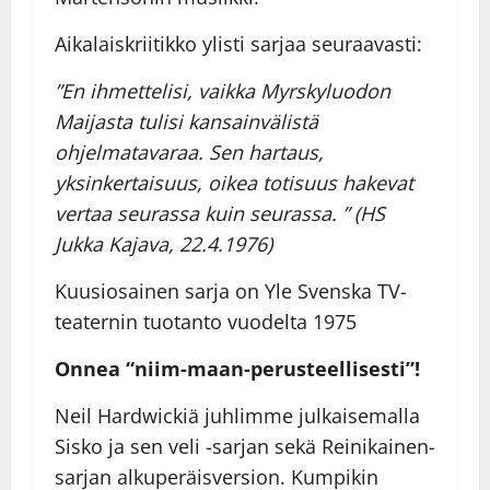
Aikalaiskriitikko ylisti sarjaa seuraavasti:
”En ihmettelisi, vaikka Myrskyluodon
Maijasta tulisi kansainvälistä
ohjelmatavaraa. Sen hartaus,
yksinkertaisuus, oikea totisuus hakevat
vertaa seurassa kuin seurassa. ” (HS
Jukka Kajava, 22.4.1976)
Kuusiosainen sarja on Yle Svenska TV-
teaternin tuotanto vuodelta 1975
Onnea “niim-maan-perusteellisesti”!
Neil Hardwickiä juhlimme julkaisemalla
Sisko ja sen veli -sarjan sekä Reinikainen-
sarjan alkuperäisversion. Kumpikin