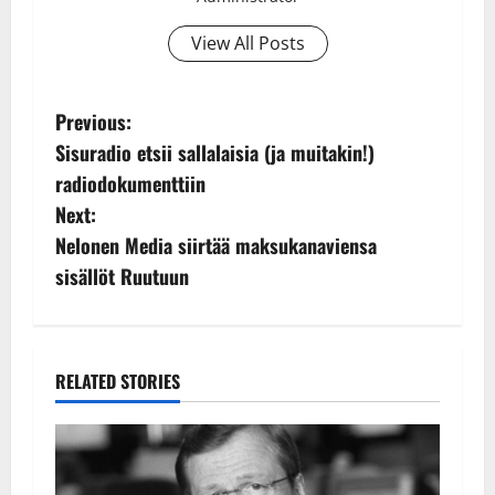
View All Posts
P
Previous:
Sisuradio etsii sallalaisia (ja muitakin!)
o
radiodokumenttiin
s
Next:
Nelonen Media siirtää maksukanaviensa
t
sisällöt Ruutuun
n
a
RELATED STORIES
v
i