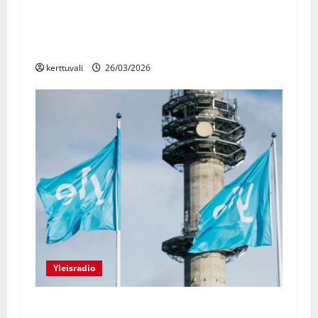
Ylen kesä kutsuu: Viisulavoilta Sodankylän
valkokankaille, au paireista jalkapallon MM-
kisoihin
kerttuvali
26/03/2026
Yleisradio
YLEISRADIO: Muutos- ja säästöohjelma vaikutti