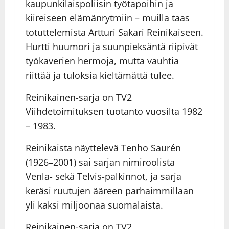
kaupunkilaispoliisin työtapoihin ja
kiireiseen elämänrytmiin – muilla taas
totuttelemista Artturi Sakari Reinikaiseen.
Hurtti huumori ja suunpieksäntä riipivät
työkaverien hermoja, mutta vauhtia
riittää ja tuloksia kieltämättä tulee.
Reinikainen-sarja on TV2
Viihdetoimituksen tuotanto vuosilta 1982
– 1983.
Reinikaista näyttelevä Tenho Saurén
(1926–2001) sai sarjan nimiroolista
Venla- sekä Telvis-palkinnot, ja sarja
keräsi ruutujen ääreen parhaimmillaan
yli kaksi miljoonaa suomalaista.
Reinikainen-sarja on TV2