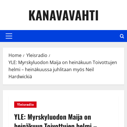
Skip
KANAVAVAHTI
to
content
Primary
Menu
Home
Yleisradio
YLE: Myrskyluodon Maija on heinäkuun Toivottujen
helmi – heinäkuussa juhlitaan myös Neil
Hardwickiä
Yleisradio
YLE: Myrskyluodon Maija on
heinäkuun Toivottujen helmi –