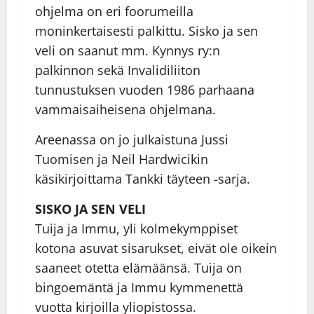
ohjelma on eri foorumeilla
moninkertaisesti palkittu. Sisko ja sen
veli on saanut mm. Kynnys ry:n
palkinnon sekä Invalidiliiton
tunnustuksen vuoden 1986 parhaana
vammaisaiheisena ohjelmana.
Areenassa on jo julkaistuna Jussi
Tuomisen ja Neil Hardwicikin
käsikirjoittama Tankki täyteen -sarja.
SISKO JA SEN VELI
Tuija ja Immu, yli kolmekymppiset
kotona asuvat sisarukset, eivät ole oikein
saaneet otetta elämäänsä. Tuija on
bingoemäntä ja Immu kymmenettä
vuotta kirjoilla yliopistossa.