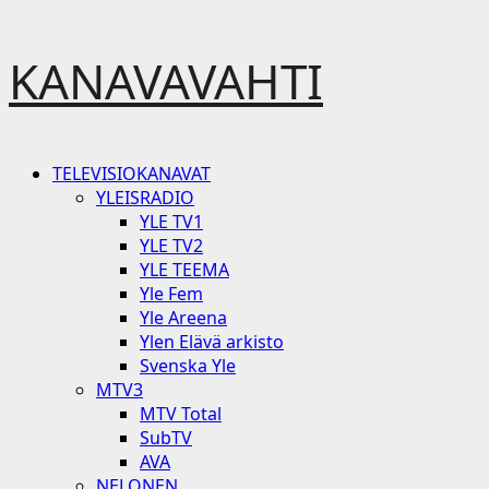
Skip
KANAVAVAHTI
to
content
Primary
TELEVISIOKANAVAT
Menu
YLEISRADIO
YLE TV1
YLE TV2
YLE TEEMA
Yle Fem
Yle Areena
Ylen Elävä arkisto
Svenska Yle
MTV3
MTV Total
SubTV
AVA
NELONEN