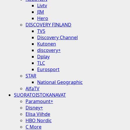
Livtv
JIM
Hero
DISCOVERY FINLAND
TV5
Discovery Channel
Kutonen
discovery+
Dplay
TLC
Eurosport
STAR
National Geographic
AlfaTV
SUORATOISTOKANAVAT
Paramount+
Disney+
Elisa Viihde
HBO Nordic
C More