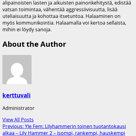
alipainoisten lasten ja aikuisten painonkehitystä, edistää
vatsan toimintaa, vähentää aggressiivisuutta, lisää
uteliaisuutta ja kohottaa itsetuntoa. Halaaminen on
myös kommunikointia. Halaamalla voi kertoa sellaista,
mihin ei löydy sanoja.
About the Author
kerttuvali
Administrator
View All Posts
Post
Previous:
Yle Fem: Lilyhammerin toinen tuotantokausi
alkaa – Lily Hammer 2 – isompi, rankempi, hauskempi