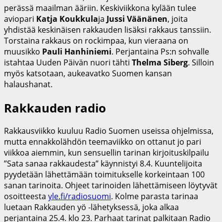
perässä maailman ääriin. Keskiviikkona kylään tulee
aviopari
Katja Koukkula
ja
Jussi Väänänen
, joita
yhdistää keskinäisen rakkauden lisäksi rakkaus tanssiin.
Torstaina rakkaus on rockimpaa, kun vieraana on
muusikko
Pauli Hanhiniemi
. Perjantaina Ps:n sohvalle
istahtaa Uuden Päivän nuori tähti
Thelma Siberg
. Silloin
myös katsotaan, aukeavatko Suomen kansan
halaushanat.
Rakkauden radio
Rakkausviikko kuuluu Radio Suomen useissa ohjelmissa,
mutta ennakkolähdön teemaviikko on ottanut jo pari
viikkoa aiemmin, kun sensuellin tarinan kirjoituskilpailu
”Sata sanaa rakkaudesta” käynnistyi 8.4. Kuuntelijoita
pyydetään lähettämään toimitukselle korkeintaan 100
sanan tarinoita. Ohjeet tarinoiden lähettämiseen löytyvät
osoitteesta
yle.fi/radiosuomi
. Kolme parasta tarinaa
luetaan Rakkauden yö -lähetyksessä, joka alkaa
perjantaina 25.4. klo 23. Parhaat tarinat palkitaan Radio