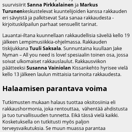
suurvisiirit
Sanna Pirkkalainen
ja
Markus
Turunen
keskustelevat kuuntelijoiden kanssa rakkauden
eri sävyistä ja palkitsevat Sata sanaa rakkaudesta -
kirjoituskilpailun parhaat sensuellit tarinat.
Lauantai-iltana kuunnellaan rakkaudellisia säveliä kello 19
jälkeen Lempimusiikkia-ohjelmassa. Rakkauden
tiskijukkana
Tuuli Saksala
. Sunnuntaina kuullaan Jake
Nyman – All you need is love! spesiaalin toinen osa, jossa
soivat ulkomaiset rakkauslaulut. Rakkausviikon
päätteeksi
Susanna Vainiolan
Kissankehto hyrisee vielä
kello 13 jälkeen laulun mittaisia tarinoita rakkaudesta.
Halaamisen parantava voima
Tutkimusten mukaan halaus tuottaa oksitosiinia eli
rakkaushormonia, joka rentouttaa, vähentää ahdistusta
ja tuo turvallisuuden tunnetta. Eikä tässä vielä kaikki.
Kosketuksella on tutkitusti myös paljon
terveysvaikutuksia. Se muun muassa parantaa