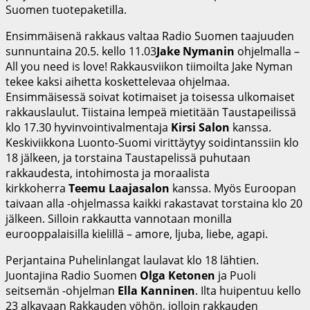
Suomen tuotepaketilla.
Ensimmäisenä rakkaus valtaa Radio Suomen taajuuden
sunnuntaina 20.5. kello 11.03
Jake Nymanin
ohjelmalla –
All you need is love! Rakkausviikon tiimoilta Jake Nyman
tekee kaksi aihetta koskettelevaa ohjelmaa.
Ensimmäisessä soivat kotimaiset ja toisessa ulkomaiset
rakkauslaulut. Tiistaina lempeä mietitään Taustapeilissä
klo 17.30 hyvinvointivalmentaja
Kirsi Salon
kanssa.
Keskiviikkona Luonto-Suomi virittäytyy soidintanssiin klo
18 jälkeen, ja torstaina Taustapelissä puhutaan
rakkaudesta, intohimosta ja moraalista
kirkkoherra
Teemu Laajasalon
kanssa. Myös Euroopan
taivaan alla -ohjelmassa kaikki rakastavat torstaina klo 20
jälkeen. Silloin rakkautta vannotaan monilla
eurooppalaisilla kielillä – amore, ljuba, liebe, agapi.
Perjantaina Puhelinlangat laulavat klo 18 lähtien.
Juontajina Radio Suomen
Olga Ketonen
ja Puoli
seitsemän -ohjelman
Ella Kanninen
. Ilta huipentuu kello
23 alkavaan Rakkauden yöhön, jolloin rakkauden