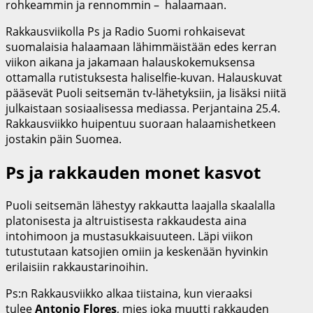
rohkeammin ja rennommin – halaamaan.
Rakkausviikolla Ps ja Radio Suomi rohkaisevat
suomalaisia halaamaan lähimmäistään edes kerran
viikon aikana ja jakamaan halauskokemuksensa
ottamalla rutistuksesta haliselfie-kuvan. Halauskuvat
pääsevät Puoli seitsemän tv-lähetyksiin, ja lisäksi niitä
julkaistaan sosiaalisessa mediassa. Perjantaina 25.4.
Rakkausviikko huipentuu suoraan halaamishetkeen
jostakin päin Suomea.
Ps ja rakkauden monet kasvot
Puoli seitsemän lähestyy rakkautta laajalla skaalalla
platonisesta ja altruistisesta rakkaudesta aina
intohimoon ja mustasukkaisuuteen. Läpi viikon
tutustutaan katsojien omiin ja keskenään hyvinkin
erilaisiin rakkaustarinoihin.
Ps:n Rakkausviikko alkaa tiistaina, kun vieraaksi
tulee
Antonio Flores
, mies joka muutti rakkauden