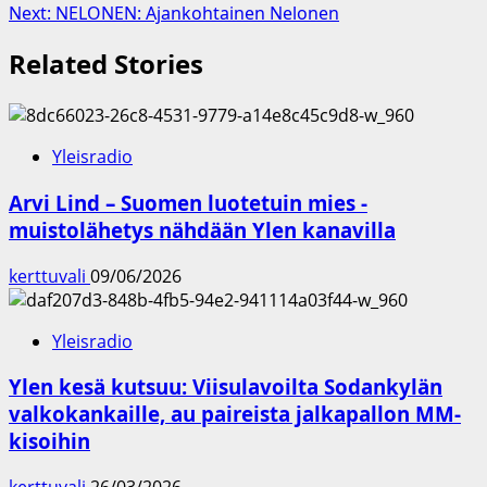
navigation
Next:
NELONEN: Ajankohtainen Nelonen
Related Stories
Yleisradio
Arvi Lind – Suomen luotetuin mies -
muistolähetys nähdään Ylen kanavilla
kerttuvali
09/06/2026
Yleisradio
Ylen kesä kutsuu: Viisulavoilta Sodankylän
valkokankaille, au paireista jalkapallon MM-
kisoihin