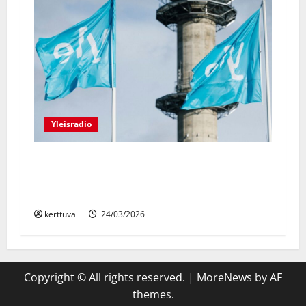
Yleisradio
YLEISRADIO: Muutos- ja
säästöohjelma vaikutti laajasti Ylen
toimintaan vuonna 2025
kerttuvali
24/03/2026
Copyright © All rights reserved.
|
MoreNews
by AF
themes.