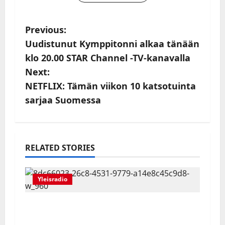
P
Previous:
Uudistunut Kymppitonni alkaa tänään
o
klo 20.00 STAR Channel -TV-kanavalla
s
Next:
NETFLIX: Tämän viikon 10 katsotuinta
t
sarjaa Suomessa
n
a
RELATED STORIES
v
i
Yleisradio
g
Arvi Lind – Suomen luotetuin mies -
a
muistolähetys nähdään Ylen kanavilla