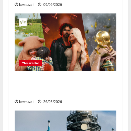
kerttuvali
09/06/2026
t
i
o
n
Yleisradio
Ylen kesä kutsuu: Viisulavoilta
Sodankylän valkokankaille, au
paireista jalkapallon MM-kisoihin
kerttuvali
26/03/2026