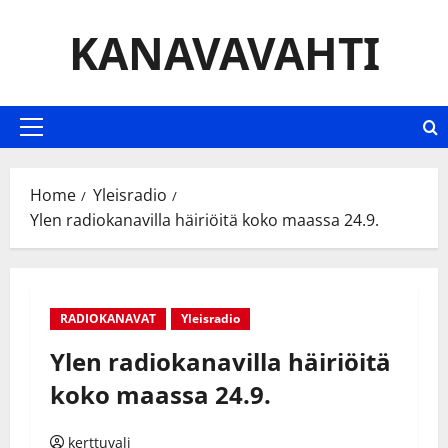
Skip
KANAVAVAHTI
to
content
Primary
Menu
Home
Yleisradio
Ylen radiokanavilla häiriöitä koko maassa 24.9.
RADIOKANAVAT
Yleisradio
Ylen radiokanavilla häiriöitä
koko maassa 24.9.
kerttuvali