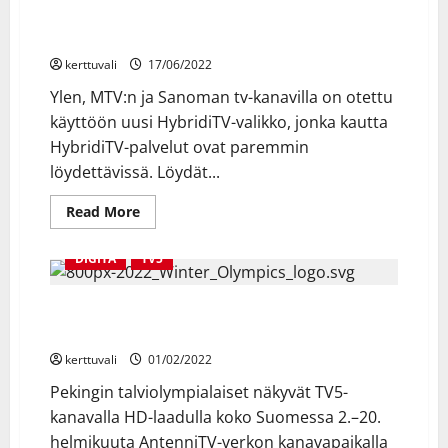
radio-
Oletko ihmetellyt tv-ruutuun ilmestynyttä valikkoa?
ja
Tästä on kyse!
tv-
asemalla
kerttuvali
17/06/2022
13.8.2025
–
Ylen, MTV:n ja Sanoman tv-kanavilla on otettu
katkoksia
radio-
käyttöön uusi HybridiTV-valikko, jonka kautta
ja
tv-
HybridiTV-palvelut ovat paremmin
lähetyksiin
löydettävissä. Löydät...
Read
Read More
more
about
Oletko
DIGITA
TV5
ihmetellyt
tv-
ruutuun
ilmestynyttä
TV5 näkyy olympialaisten ajan HD-laadulla Digitan
valikkoa?
AntenniTV-verkossa koko Suomessa
Tästä
on
kerttuvali
01/02/2022
kyse!
Pekingin talviolympialaiset näkyvät TV5-
kanavalla HD-laadulla koko Suomessa 2.–20.
helmikuuta AntenniTV-verkon kanavapaikalla