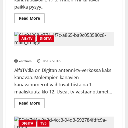
paikka pysyy...
Read
Read More
more
about
TV5,
KUTONEN
JA
AlfaTV
DIGITA
TLC
VAIHTAVAT
PAREMMILLE
AlfaTV:n kanavanumerot vaihtuvat tiistaina 1.3.
KANAVAPAIKOILLE
kerttuvali
26/02/2016
AlfaTV:llä on Digitan antenni-tv-verkossa kaksi
kanavaa. Molempien kanavien
kanavanumerot vaihtuvat tiistaina 1.
maaliskuuta klo 12. Useat tv-vastaanottimet...
Read
Read More
more
about
AlfaTV:n
kanavanumerot
vaihtuvat
DIGITA
TV5
tiistaina