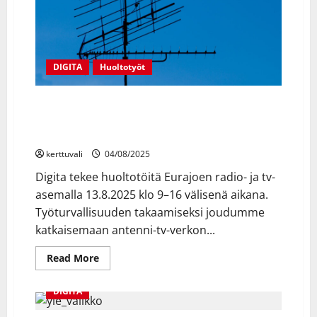
DIGITA
Huoltotyöt
Digita tekee huoltotöitä Eurajoen radio- ja tv-
asemalla 13.8.2025 – katkoksia radio- ja tv-
lähetyksiin
kerttuvali
04/08/2025
Digita tekee huoltotöitä Eurajoen radio- ja tv-
asemalla 13.8.2025 klo 9–16 välisenä aikana.
Työturvallisuuden takaamiseksi joudumme
katkaisemaan antenni-tv-verkon...
Read
Read More
more
about
Digita
DIGITA
tekee
huoltotöitä
Eurajoen