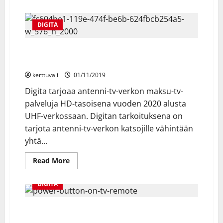
about
Digitan
antenni-
tv-
DIGITA
verkossa
tehdään
maksu-
HD-maksu-tv-kanavia Digitan antenni-tv-verkkoon
tv-
palveluihin
vuoden 2020 alusta
liittyviä
muutostöitä
kerttuvali
01/11/2019
31.12.2019
–
Digita tarjoaa antenni-tv-verkon maksu-tv-
tee
television
palveluja HD-tasoisena vuoden 2020 alusta
kanavahaku
uudelleen
UHF-verkossaan. Digitan tarkoituksena on
tarjota antenni-tv-verkon katsojille vähintään
yhtä...
Read
Read More
more
about
HD-
DIGITA
maksu-
tv-
kanavia
Digitan
Ensimmäinen valtakunnallinen televisioviikko:
antenni-
kanavia vapaasti katsottavissa ja hyviä
tv-