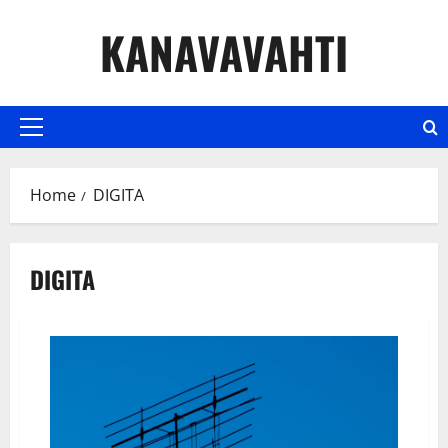
Skip
KANAVAVAHTI
to
content
Primary
Menu
Home
DIGITA
DIGITA