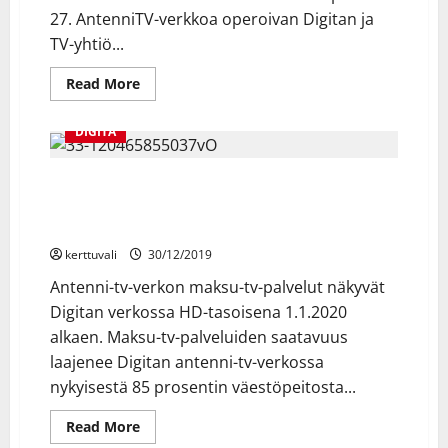
27. AntenniTV-verkkoa operoivan Digitan ja
TV-yhtiö...
Read
Read More
more
about
TV5
DIGITA
näkyy
olympialaisten
ajan
HD-
Digitan antenni-tv-verkossa tehdään maksu-tv-
laadulla
palveluihin liittyviä muutostöitä 31.12.2019 – tee
Digitan
AntenniTV-
television kanavahaku uudelleen
verkossa
koko
kerttuvali
30/12/2019
Suomessa
Antenni-tv-verkon maksu-tv-palvelut näkyvät
Digitan verkossa HD-tasoisena 1.1.2020
alkaen. Maksu-tv-palveluiden saatavuus
laajenee Digitan antenni-tv-verkossa
nykyisestä 85 prosentin väestöpeitosta...
Read
Read More
more