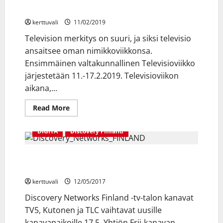
verkkoon
televisiotarjouksia
vuoden
2020
kerttuvali
11/02/2019
alusta
Television merkitys on suuri, ja siksi televisio
ansaitsee oman nimikkoviikkonsa.
Ensimmäinen valtakunnallinen Televisioviikko
järjestetään 11.-17.2.2019. Televisioviikon
aikana,...
Read
Read More
more
about
Ensimmäinen
DIGITA
Discovery Finland
valtakunnallinen
televisioviikko:
kanavia
vapaasti
TV5, KUTONEN JA TLC VAIHTAVAT PAREMMILLE
katsottavissa
KANAVAPAIKOILLE
ja
hyviä
kerttuvali
12/05/2017
televisiotarjouksia
Discovery Networks Finland -tv-talon kanavat
TV5, Kutonen ja TLC vaihtavat uusille
kanavapaikoille 17.5. Yhtiön Frii-kanavan