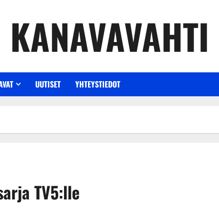
KANAVAVAHTI
AVAT
UUTISET
YHTEYSTIEDOT
arja TV5:lle