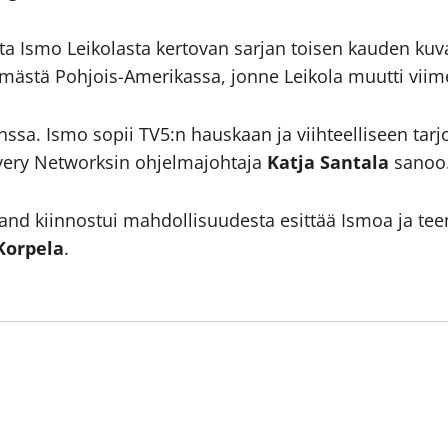
a Ismo Leikolasta kertovan sarjan toisen kauden kuvau
mästä Pohjois-Amerikassa, jonne Leikola muutti viim
nssa. Ismo sopii TV5:n hauskaan ja viihteelliseen tarjo
overy Networksin ohjelmajohtaja
Katja Santala
sanoo
land kiinnostui mahdollisuudesta esittää Ismoa ja t
Korpela
.