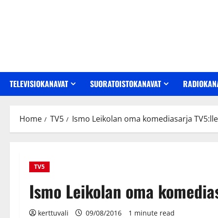
Skip
to
content
TELEVISIOKANAVAT
SUORATOISTOKANAVAT
RADIOKAN
Home
TV5
Ismo Leikolan oma komediasarja TV5:lle
TV5
Ismo Leikolan oma komedias
kerttuvali
09/08/2016
1 minute read