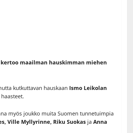
dia kertoo maailman hauskimman miehen
 mutta kutkuttavan hauskaan
Ismo Leikolan
 haasteet.
ana myös joukko muita Suomen tunnetuimpia
es, Ville Myllyrinne, Riku Suokas
ja
Anna