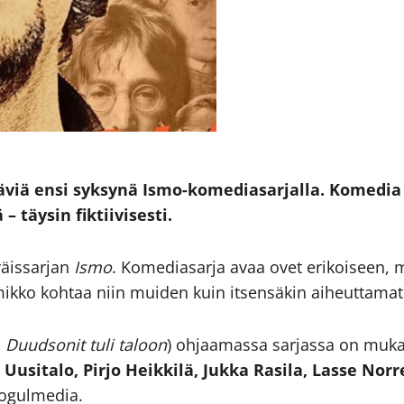
täviä ensi syksynä Ismo-komediasarjalla. Kome
 täysin fiktiivisesti.
räissarjan
Ismo
. Komediasarja avaa ovet erikoiseen,
kko kohtaa niin muiden kuin itsensäkin aiheuttamat
 Duudsonit tuli taloon
) ohjaamassa sarjassa on muk
Uusitalo, Pirjo Heikkilä, Jukka Rasila, Lasse Norr
Mogulmedia.