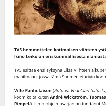
TV5 hemmottelee kotimaisen viihteen ys
Ismo Leikolan eriskummallisesta elämästä –
TV5 esittää ensi syksynä Elisa Viihteen alkupe
maailmaan, jossa tämä Suomen eturivin koomi
Ville Panhelaisen
(
Putous, Vedetään hatusta,
koomikoita kuten
André Wickström
,
Tuomas 
Rimpelä
. Ismo-ohjelmasarjan on tuottanut 