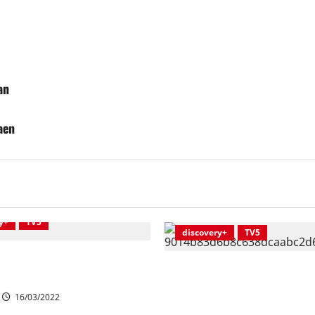
an
aen
y+
TV5
discovery+
TV5
neeseen noussut Unelmahäät
He lähtevät Rakkauden seikk
:lla ja discovery+-palvelussa
Marko Björsin kanssa TV5:lla
16/03/2022
discovery+-palvelussa