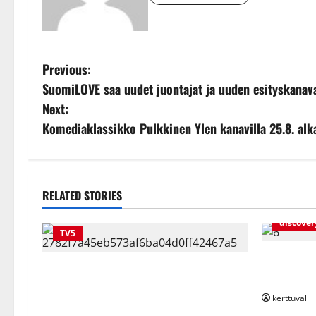
P
Previous:
SuomiLOVE saa uudet juontajat ja uuden esityskanav
o
Next:
s
Komediaklassikko Pulkkinen Ylen kanavilla 25.8. alk
t
n
RELATED STORIES
a
discover
TV5
v
Kulttimai
Prince Harry Interview: 60 Minutes
i
jatkuu TV5
nähdään tuoreeltaan TV5:lla ja
kerttuvali
g
discovery+-palvelussa