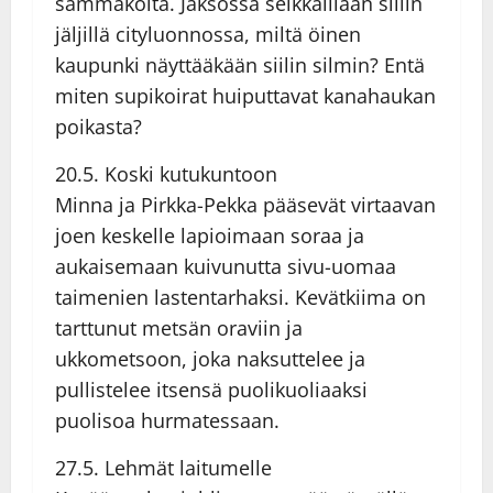
sammakoita. Jaksossa seikkaillaan siilin
jäljillä cityluonnossa, miltä öinen
kaupunki näyttääkään siilin silmin? Entä
miten supikoirat huiputtavat kanahaukan
poikasta?
20.5. Koski kutukuntoon
Minna ja Pirkka-Pekka pääsevät virtaavan
joen keskelle lapioimaan soraa ja
aukaisemaan kuivunutta sivu-uomaa
taimenien lastentarhaksi. Kevätkiima on
tarttunut metsän oraviin ja
ukkometsoon, joka naksuttelee ja
pullistelee itsensä puolikuoliaaksi
puolisoa hurmatessaan.
27.5. Lehmät laitumelle