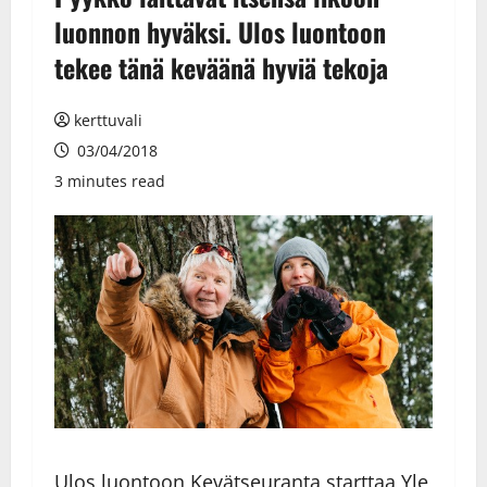
luonnon hyväksi. Ulos luontoon
tekee tänä keväänä hyviä tekoja
kerttuvali
03/04/2018
3 minutes read
Ulos luontoon Kevätseuranta starttaa Yle