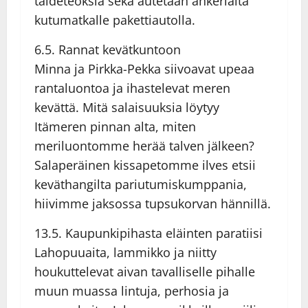
taideteoksia sekä autetaan ankeriaita
kutumatkalle pakettiautolla.
6.5. Rannat kevätkuntoon
Minna ja Pirkka-Pekka siivoavat upeaa
rantaluontoa ja ihastelevat meren
kevättä. Mitä salaisuuksia löytyy
Itämeren pinnan alta, miten
meriluontomme herää talven jälkeen?
Salaperäinen kissapetomme ilves etsii
keväthangilta pariutumiskumppania,
hiivimme jaksossa tupsukorvan hännillä.
13.5. Kaupunkipihasta eläinten paratiisi
Lahopuuaita, lammikko ja niitty
houkuttelevat aivan tavalliselle pihalle
muun muassa lintuja, perhosia ja