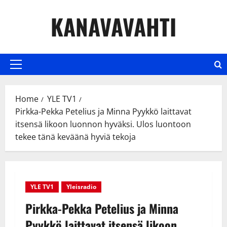
Skip
KANAVAVAHTI
to
content
Primary
Menu
Home
YLE TV1
Pirkka-Pekka Petelius ja Minna Pyykkö laittavat
itsensä likoon luonnon hyväksi. Ulos luontoon
tekee tänä keväänä hyviä tekoja
YLE TV1
Yleisradio
Pirkka-Pekka Petelius ja Minna
Pyykkö laittavat itsensä likoon