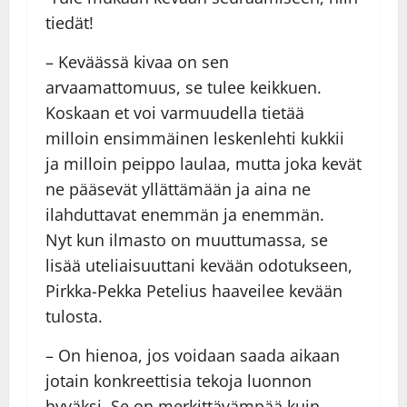
tiedät!
– Keväässä kivaa on sen
arvaamattomuus, se tulee keikkuen.
Koskaan et voi varmuudella tietää
milloin ensimmäinen leskenlehti kukkii
ja milloin peippo laulaa, mutta joka kevät
ne pääsevät yllättämään ja aina ne
ilahduttavat enemmän ja enemmän.
Nyt kun ilmasto on muuttumassa, se
lisää uteliaisuuttani kevään odotukseen,
Pirkka-Pekka Petelius haaveilee kevään
tulosta.
– On hienoa, jos voidaan saada aikaan
jotain konkreettisia tekoja luonnon
hyväksi. Se on merkittävämpää kuin