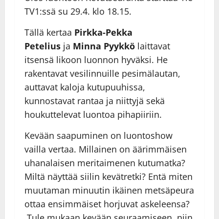
TV1:ssä su 29.4. klo 18.15.
Tällä kertaa
Pirkka-Pekka
Petelius
ja
Minna Pyykkö
laittavat
itsensä likoon luonnon hyväksi. He
rakentavat vesilinnuille pesimälautan,
auttavat kaloja kutupuuhissa,
kunnostavat rantaa ja niittyjä sekä
houkuttelevat luontoa pihapiiriin.
Kevään saapuminen on luontoshow
vailla vertaa. Millainen on äärimmäisen
uhanalaisen meritaimenen kutumatka?
Miltä näyttää siilin kevätretki? Entä miten
muutaman minuutin ikäinen metsäpeura
ottaa ensimmäiset horjuvat askeleensa?
Tule mukaan kevään seuraamiseen, niin