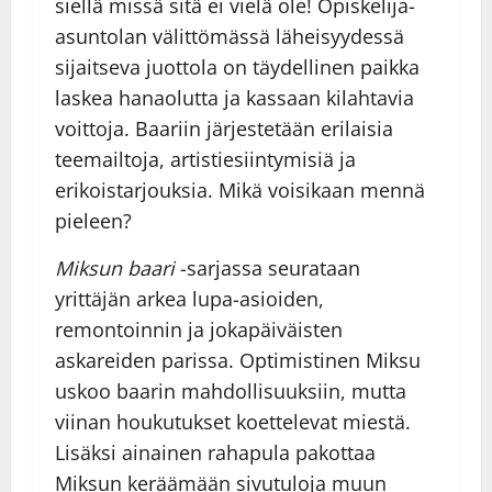
siellä missä sitä ei vielä ole! Opiskelija-
asuntolan välittömässä läheisyydessä
sijaitseva juottola on täydellinen paikka
laskea hanaolutta ja kassaan kilahtavia
voittoja. Baariin järjestetään erilaisia
teemailtoja, artistiesiintymisiä ja
erikoistarjouksia. Mikä voisikaan mennä
pieleen?
Miksun baari
-sarjassa seurataan
yrittäjän arkea lupa-asioiden,
remontoinnin ja jokapäiväisten
askareiden parissa. Optimistinen Miksu
uskoo baarin mahdollisuuksiin, mutta
viinan houkutukset koettelevat miestä.
Lisäksi ainainen rahapula pakottaa
Miksun keräämään sivutuloja muun