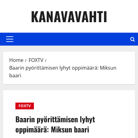
Skip
KANAVAVAHTI
to
content
Primary
Menu
Home
FOXTV
Baarin pyörittämisen lyhyt oppimäärä: Miksun
baari
FOXTV
Baarin pyörittämisen lyhyt
oppimäärä: Miksun baari