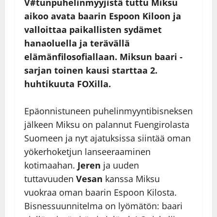
V#tunpuhelinmyyjistä tuttu Miksu
aikoo avata baarin Espoon Kiloon ja
valloittaa paikallisten sydämet
hanaoluella ja terävällä
elämänfilosofiallaan. Miksun baari -
sarjan toinen kausi starttaa 2.
huhtikuuta FOXilla.
Epäonnistuneen puhelinmyyntibisneksen
jälkeen Miksu on palannut Fuengirolasta
Suomeen ja nyt ajatuksissa siintää oman
yökerhoketjun lanseeraaminen
kotimaahan.
Jeren
ja uuden
tuttavuuden
Vesan
kanssa Miksu
vuokraa oman baarin Espoon Kilosta.
Bisnessuunnitelma on lyömätön: baari