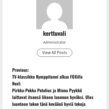
kerttuvali
Administrator
View All Posts
P
Previous:
TV-klassikko Kymppitonni alkaa FOXilla
o
Next:
s
Pirkka-Pekka Petelius ja Minna Pyykkö
laittavat itsensä likoon luonnon hyväksi. Ulos
t
luontoon tekee tänä keväänä hyviä tekoja