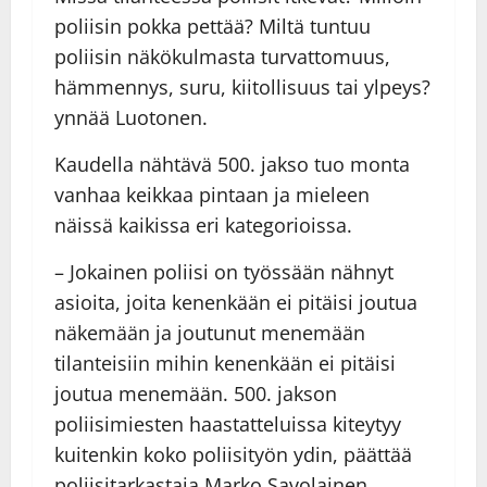
poliisin pokka pettää? Miltä tuntuu
poliisin näkökulmasta turvattomuus,
hämmennys, suru, kiitollisuus tai ylpeys?
ynnää Luotonen.
Kaudella nähtävä 500. jakso tuo monta
vanhaa keikkaa pintaan ja mieleen
näissä kaikissa eri kategorioissa.
– Jokainen poliisi on työssään nähnyt
asioita, joita kenenkään ei pitäisi joutua
näkemään ja joutunut menemään
tilanteisiin mihin kenenkään ei pitäisi
joutua menemään. 500. jakson
poliisimiesten haastatteluissa kiteytyy
kuitenkin koko poliisityön ydin, päättää
poliisitarkastaja Marko Savolainen.