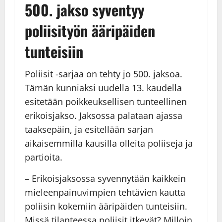
500. jakso syventyy
poliisityön ääripäiden
tunteisiin
Poliisit -sarjaa on tehty jo 500. jaksoa.
Tämän kunniaksi uudella 13. kaudella
esitetään poikkeuksellisen tunteellinen
erikoisjakso. Jaksossa palataan ajassa
taaksepäin, ja esitellään sarjan
aikaisemmilla kausilla olleita poliiseja ja
partioita.
– Erikoisjaksossa syvennytään kaikkein
mieleenpainuvimpien tehtävien kautta
poliisin kokemiin ääripäiden tunteisiin.
Missä tilanteessa poliisit itkevät? Milloin