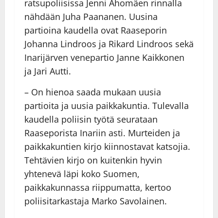
ratsupoliisissa Jenni Ahomäen rinnalla
nähdään Juha Paananen. Uusina
partioina kaudella ovat Raaseporin
Johanna Lindroos ja Rikard Lindroos sekä
Inarijärven venepartio Janne Kaikkonen
ja Jari Autti.
– On hienoa saada mukaan uusia
partioita ja uusia paikkakuntia. Tulevalla
kaudella poliisin työtä seurataan
Raaseporista Inariin asti. Murteiden ja
paikkakuntien kirjo kiinnostavat katsojia.
Tehtävien kirjo on kuitenkin hyvin
yhtenevä läpi koko Suomen,
paikkakunnassa riippumatta, kertoo
poliisitarkastaja Marko Savolainen.