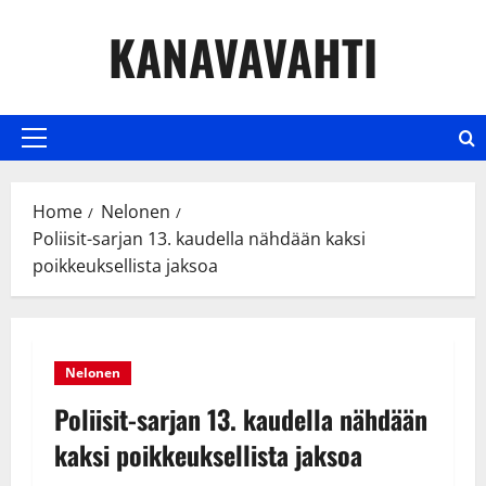
Skip
KANAVAVAHTI
to
content
Primary
Menu
Home
Nelonen
Poliisit-sarjan 13. kaudella nähdään kaksi
poikkeuksellista jaksoa
Nelonen
Poliisit-sarjan 13. kaudella nähdään
kaksi poikkeuksellista jaksoa