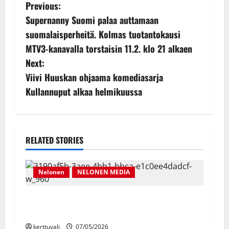
P
Previous:
Supernanny Suomi palaa auttamaan
o
suomalaisperheitä. Kolmas tuotantokausi
s
MTV3-kanavalla torstaisin 11.2. klo 21 alkaen
Next:
t
Viivi Huuskan ohjaama komediasarja
n
Kullannuput alkaa helmikuussa
a
v
RELATED STORIES
i
Nelonen
NELONEN MEDIA
g
a
Legendaarinen Pelkokerroin tekee paluun
uudistuneena – haku on nyt auki!
t
kerttuvali
07/05/2026