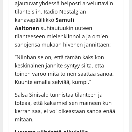
ajautuvat yhdessä helposti arveluttaviin
tilanteisiin. Radio Nostalgian
kanavapäällikkö
Samuli
Aaltonen
suhtautuukin uuteen
tilanteeseen mielenkiinnolla ja omien
sanojensa mukaan hivenen jännittäen:
”Niinhän se on, että tämän kaksikon
keskinäinen jännite syntyy siitä, että
toinen varoo mitä toinen saattaa sanoa.
Kuuntelemalla selviää, kumpi.”
Salsa Sinisalo tunnistaa tilanteen ja
toteaa, että kaksimielisen maineen kun
kerran saa, ei voi oikeastaan sanoa enää
mitään.
Luvassa viihdettä aikuisille