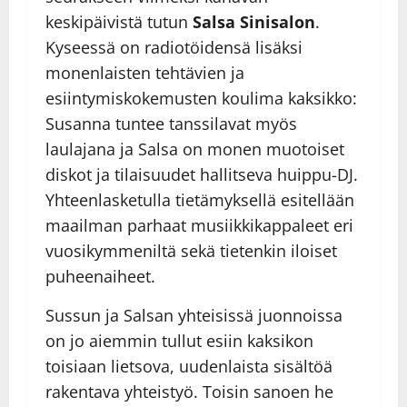
keskipäivistä tutun
Salsa Sinisalon
.
Kyseessä on radiotöidensä lisäksi
monenlaisten tehtävien ja
esiintymiskokemusten koulima kaksikko:
Susanna tuntee tanssilavat myös
laulajana ja Salsa on monen muotoiset
diskot ja tilaisuudet hallitseva huippu-DJ.
Yhteenlasketulla tietämyksellä esitellään
maailman parhaat musiikkikappaleet eri
vuosikymmeniltä sekä tietenkin iloiset
puheenaiheet.
Sussun ja Salsan yhteisissä juonnoissa
on jo aiemmin tullut esiin kaksikon
toisiaan lietsova, uudenlaista sisältöä
rakentava yhteistyö. Toisin sanoen he