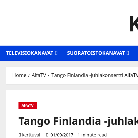
Skip
to
content
TELEVISIOKANAVAT
SUORATOISTOKANAVAT
Home
AlfaTV
Tango Finlandia -juhlakonsertti AlfaTV:
AlfaTV
Tango Finlandia -juhlak
kerttuvali
01/09/2017
1 minute read