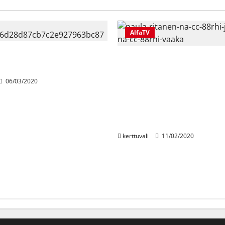
AlfaTV
ninkaallisten oma TV-
Pihaportit auki
aa AlfaTV:llä!
kevätpuutarhaan –
06/03/2020
kotipuutarhureiden
unelmaohjelma Paratiis
takapihalla starttaa Alf
toukokuussa
kerttuvali
11/02/2020