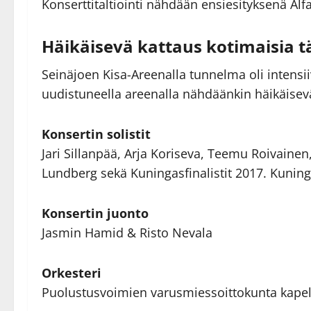
Konserttitaltiointi nähdään ensiesityksenä Alf
Häikäisevä kattaus kotimaisia tä
Seinäjoen Kisa-Areenalla tunnelma oli intensii
uudistuneella areenalla nähdäänkin häikäisevä 
Konsertin solistit
Jari Sillanpää, Arja Koriseva, Teemu Roivaine
Lundberg sekä Kuningasfinalistit 2017. Kuning
Konsertin juonto
Jasmin Hamid & Risto Nevala
Orkesteri
Puolustusvoimien varusmiessoittokunta kapel