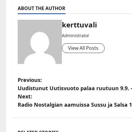
ABOUT THE AUTHOR
kerttuvali
Administrator
View All Posts
P
Previous:
Uudistunut Uutisvuoto palaa ruutuun 9.9. 
o
Next:
s
Radio Nostalgian aamuissa Sussu ja Salsa 1
t
n