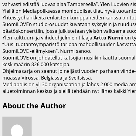
vahvasti edistää luovaa alaa Tampereella”, Ylen Luovien si
Ylellä on Mediapoliksessa monipuoliset tilat, hyvä tuotant
Yhteistyöhankkeita erilaisten kumppaneiden kanssa on toteu
SuomiLOVEn studio-osuudet kuvataan syksyisin ja ruuduss
päätöskonserttiin, jossa julkistetaan yleisön valitsema suo
Ylen kulttuuri- ja viihdeohjelmien tilaaja
Arttu Nurmi
on t
“Uusi tuotantoympäristö tarjoaa mahdollisuuden kasvatta
SuomiLOVE -elämyksen”, Nurmi sanoo.
SuomiLOVE on johdatellut katsojia musiikin kautta suomala
keskimäärin 826 000 katsojaa.
Ohjelmasarja on saanut jo neljästi vuoden parhaan viihde- 
muassa Virossa, Belgiassa ja Sveitsissä.
Mediapolis on yli 30 organisaation ja lähes 2 000 media-a
aluetoiminnan keskus ja siellä tehdään nyt lähes kaikki Yl
About the Author