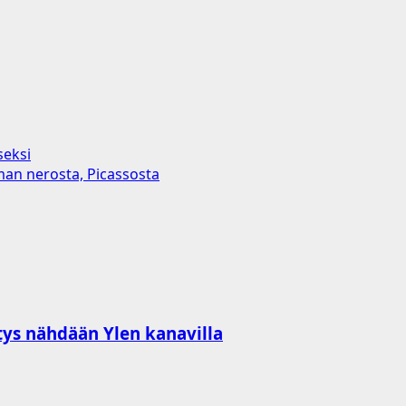
seksi
an nerosta, Picassosta
tys nähdään Ylen kanavilla