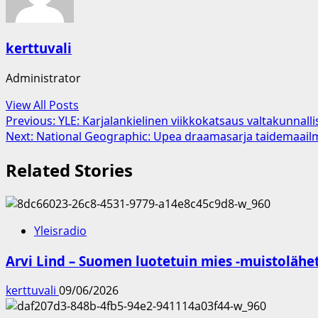
kerttuvali
Administrator
View All Posts
Post
Previous:
YLE: Karjalankielinen viikkokatsaus valtakunnalli
Next:
National Geographic: Upea draamasarja taidemaailm
navigation
Related Stories
Yleisradio
Arvi Lind – Suomen luotetuin mies -muistolähe
kerttuvali
09/06/2026