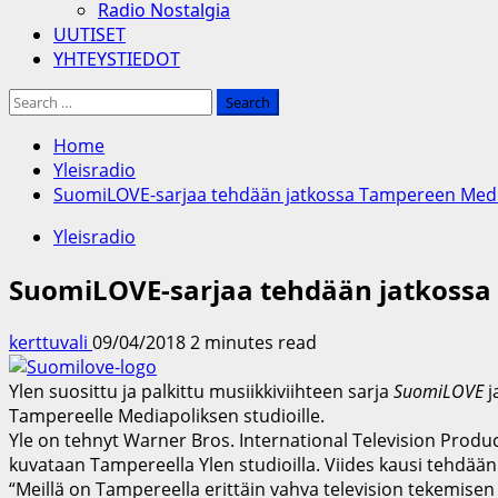
Radio Nostalgia
UUTISET
YHTEYSTIEDOT
Search
for:
Home
Yleisradio
SuomiLOVE-sarjaa tehdään jatkossa Tampereen Medi
Yleisradio
SuomiLOVE-sarjaa tehdään jatkossa
kerttuvali
09/04/2018
2 minutes read
Ylen suosittu ja palkittu musiikkiviihteen sarja
SuomiLOVE
j
Tampereelle Mediapoliksen studioille.
Yle on tehnyt Warner Bros. International Television Pro
kuvataan Tampereella Ylen studioilla. Viides kausi tehdään
“Meillä on Tampereella erittäin vahva television tekemise