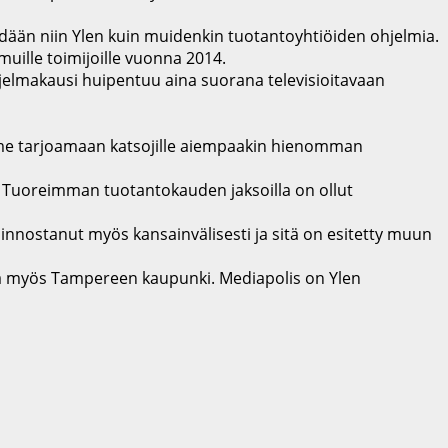
hdään niin Ylen kuin muidenkin tuotantoyhtiöiden ohjelmia.
muille toimijoille vuonna 2014.
elmakausi huipentuu aina suorana televisioitavaan
mme tarjoamaan katsojille aiempaakin hienomman
n. Tuoreimman tuotantokauden jaksoilla on ollut
innostanut myös kansainvälisesti ja sitä on esitetty muun
ana myös Tampereen kaupunki. Mediapolis on Ylen