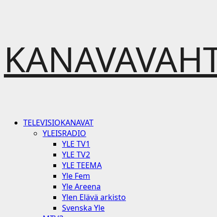
Skip
KANAVAVAHT
to
content
Primary
TELEVISIOKANAVAT
Menu
YLEISRADIO
YLE TV1
YLE TV2
YLE TEEMA
Yle Fem
Yle Areena
Ylen Elävä arkisto
Svenska Yle