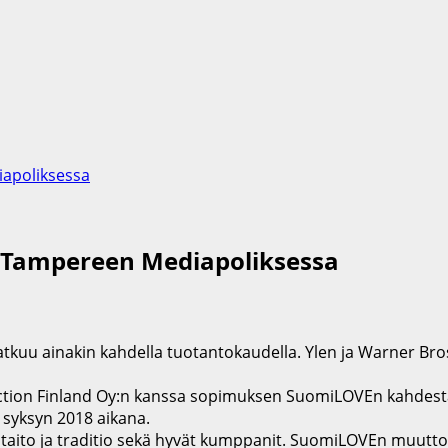
apoliksessa
 Tampereen Mediapoliksessa
atkuu ainakin kahdella tuotantokaudella. Ylen ja Warner Br
duction Finland Oy:n kanssa sopimuksen SuomiLOVEn kahdes
 syksyn 2018 aikana.
n taito ja traditio sekä hyvät kumppanit. SuomiLOVEn muutto