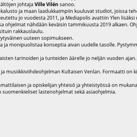
sältöjen johtaja
Ville Vilén
sanoo.
okalusto ja maan laadukkaimpiin kuuluvat studiot, joissa te
tettu jo vuodesta 2011, ja Mediapolis avattiin Ylen lisäksi 
a ohjelmat nähdään keväisin tammikuusta 2019 alkaen. Ohj
situin rakkauslaulu.
yytyväinen uuteen sopimukseen.
a ja monipuolistaa konseptia aivan uudelle tasolle. Pysty
isten tarinoiden ja tunteiden äärelle jo neljän vuoden aja
ja musiikkiviihdeohjelman Kultaisen Venlan. Formaatti on ki
mmattilaisen ja opiskelijan yhteisö ja yhteistyössä on muk
en suomenkieliset lastenohjelmat sekä asiaohjelmia.