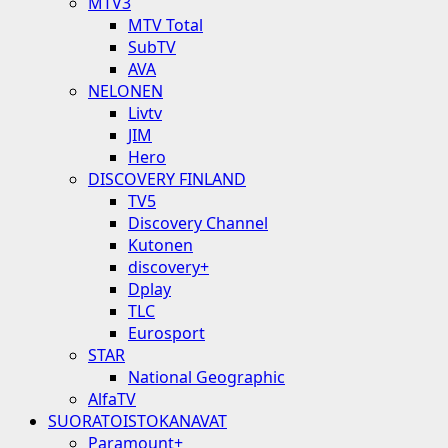
MTV3
MTV Total
SubTV
AVA
NELONEN
Livtv
JIM
Hero
DISCOVERY FINLAND
TV5
Discovery Channel
Kutonen
discovery+
Dplay
TLC
Eurosport
STAR
National Geographic
AlfaTV
SUORATOISTOKANAVAT
Paramount+