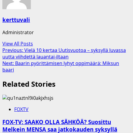
kerttuvali
Administrator
View All Posts
Post
Previous:
Vielä 10 kertaa Uutisvuotoa – syksyllä luvassa
uutta viihdettä lauantai-iltaan
navigation
Next:
Baarin pyörittämisen lyhyt oppimäärä: Miksun
baari
Related Stories
FOXTV
FOX-TV: SAAKO OLLA SÄHKÖÄ? Suosittu
Melkein MENSA saa jatkokauden syksyllä