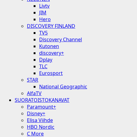
Livtv
JIM
Hero
DISCOVERY FINLAND
TV5
Discovery Channel
Kutonen
discovery+
Dplay
TLC
Eurosport
STAR
National Geographic
AlfaTV
SUORATOISTOKANAVAT
Paramount+
Disney+
Elisa Viihde
HBO Nordic
C More