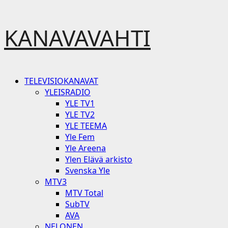
Skip
KANAVAVAHTI
to
content
Primary
TELEVISIOKANAVAT
Menu
YLEISRADIO
YLE TV1
YLE TV2
YLE TEEMA
Yle Fem
Yle Areena
Ylen Elävä arkisto
Svenska Yle
MTV3
MTV Total
SubTV
AVA
NELONEN