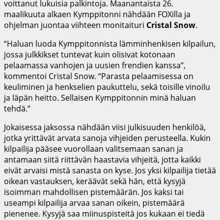
voittanut lukuisia palkintoja. Maanantaista 26.
maalikuuta alkaen Kymppitonni nähdään FOXilla ja
ohjelman juontaa viihteen monitaituri
Cristal Snow
.
“Haluan luoda Kymppitonnista lämminhenkisen kilpailun,
jossa julkkikset tuntevat kuin olisivat kotonaan
pelaamassa vanhojen ja uusien frendien kanssa”,
kommentoi Cristal Snow. “Parasta pelaamisessa on
keuliminen ja henkselien paukuttelu, sekä toisille vinoilu
ja läpän heitto. Sellaisen Kymppitonnin minä haluan
tehdä.”
Jokaisessa jaksossa nähdään viisi julkisuuden henkilöä,
jotka yrittävät arvata sanoja vihjeiden perusteella. Kukin
kilpailija pääsee vuorollaan valitsemaan sanan ja
antamaan siitä riittävän haastavia vihjeitä, jotta kaikki
eivät arvaisi mistä sanasta on kyse. Jos yksi kilpailija tietää
oikean vastauksen, keräävät sekä hän, että kysyjä
isoimman mahdollisen pistemäärän. Jos kaksi tai
useampi kilpailija arvaa sanan oikein, pistemäärä
pienenee. Kysyjä saa miinuspisteitä jos kukaan ei tiedä