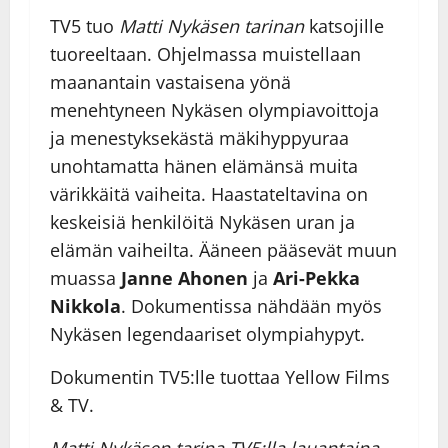
TV5 tuo
Matti Nykäsen tarinan
katsojille
tuoreeltaan. Ohjelmassa muistellaan
maanantain vastaisena yönä
menehtyneen Nykäsen olympiavoittoja
ja menestyksekästä mäkihyppyuraa
unohtamatta hänen elämänsä muita
värikkäitä vaiheita. Haastateltavina on
keskeisiä henkilöitä Nykäsen uran ja
elämän vaiheilta. Ääneen pääsevät muun
muassa
Janne Ahonen
ja
Ari-Pekka
Nikkola
. Dokumentissa nähdään myös
Nykäsen legendaariset olympiahypyt.
Dokumentin TV5:lle tuottaa Yellow Films
& TV.