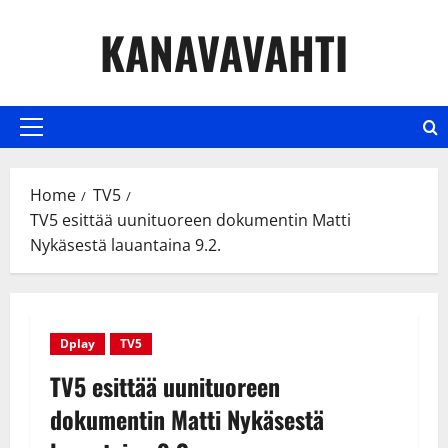
Skip
KANAVAVAHTI
to
content
Primary
Menu
Home
TV5
TV5 esittää uunituoreen dokumentin Matti
Nykäsestä lauantaina 9.2.
Dplay
TV5
TV5 esittää uunituoreen
dokumentin Matti Nykäsestä