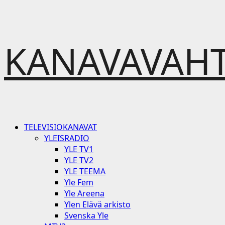
Skip
KANAVAVAHT
to
content
Primary
TELEVISIOKANAVAT
Menu
YLEISRADIO
YLE TV1
YLE TV2
YLE TEEMA
Yle Fem
Yle Areena
Ylen Elävä arkisto
Svenska Yle