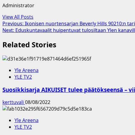
Administrator
View All Posts
Post
Previous:
Ikonisen nuortensarjan Beverly Hills 90210:n tari
Next:
Eduskuntavaalit huipentuvat tulosiltaan Ylen kanavill
navigation
Related Stories
Yle Areena
YLE TV2
Suosikkisarja AIKUISET tulee päätökseensä – vi
kerttuvali
08/08/2022
Yle Areena
YLE TV2