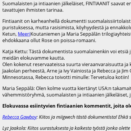
Suomalaisten ja intiaanien jälkeläiset, FINTIAANIT saavat e
tavattujen ihmisten tarinaa.
Fintiaanit on karheanhellä dokumentti suomalaissiirtolaist
puristuksessa, mutta rasisimista, köyhyydestä ja ennakkol
Ketun,
Meeri
Koutaniemen ja Maria Seppälän trilogiayhteist
ehdokkaana ollut Rose on poissa-romaani.
Katja Kettu: Tästä dokumentista suomalainenkin voi etsiä j
meidän elokuvamme kautta.
Olen kokenut reservaateissa suurta vieraanvaraisuutta ja 
Jaakolan perheestä, Arne ja Ivy Vainiosta ja Rebecca ja Jim
Minnesotassa, Rebecca toivotti minulle: Tervetuloa kotiin!
Maria Seppälä: Olen kolme vuotta kiertänyt USA:n takamait
vähemmistöryhmä, suomalaisten ja intiaanien jälkeläiset, 
Elokuvassa esiintyvien fintiaanien kommentit, joita 
Rebecca Gawboy
: Kiitos ja miigwech tästä dokumentista! Ehkä
Lyz Jaakola: Kiitos uurastuksesta ja kaikesta työstä jonka ole