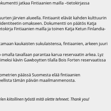
kumentti jatkaa Fintiaanien mailla –tietokirjassa
rten järvien alueella. Fintiaanit elävät kahden kulttuurin
i-identiteetin omakseen. Dokumentti on päätös Katja
kirja Fintiaanien mailla ja toinen Katja Ketun Finlandia-
tamaan kaukaisten sukulaistensa, fintiaanien, arkeen juuri
 omalla tavallaan parantaa karua reservaatin arkea. Lyz
iimeksi kävin Gawboytten tilalla Bois Forten reservaatissa
ilometrien päässä Suomesta elää fintiaanien
 oleellista tämän päivän maailmanmenosta.
n kiitollinen työstä mitä olette tehneet. Thank you!