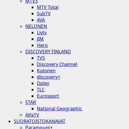
MTV3
MTV Total
SubTV
AVA
NELONEN
Livtv
JIM
Hero
DISCOVERY FINLAND
TV5
Discovery Channel
Kutonen
discovery+
Dplay
TLC
Eurosport
STAR
National Geographic
AlfaTV
SUORATOISTOKANAVAT
Paramount+