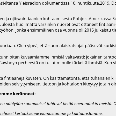
nsi-iltansa Yleisradion dokumentissa 10. huhtikuuta.2019. Do
en ja ojibwaintiaanien kohtaamisesta Pohjois-Amerikassa Suu
uuloista huolimatta varsinkin nuoret ovat ottaneet fintiaan
yöhön, jonka ensimmäinen osa vuonna oli 2016 julkaistu tieto
uuriaan. Olen ylpeä, että suomalaiskatsojat pääsevät kurkis
kunnioitan kuvaamiamme ihmisiä valtavasti: jokainen tahtoo
 Gawboyn perheestä on tullut minulle tärkeitä ihmisiä. Kun v
a fintiaaneja kuvaten. On käsittämätöntä, että tuhansien k
joiden selviytymiseen, tietoon ja kohtaloon kiteytyy jotain
olemme keränneet:
 sen nähtyään suomalaiset tahtovat tietää enemmänkin meistä. Ole
tte tehneet kertoaksenne elämästämme ja kulttuuristamme.