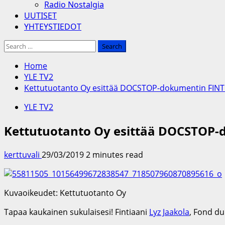
Radio Nostalgia
UUTISET
YHTEYSTIEDOT
Search
for:
Home
YLE TV2
Kettutuotanto Oy esittää DOCSTOP-dokumentin FINTI
YLE TV2
Kettutuotanto Oy esittää DOCSTOP-d
kerttuvali
29/03/2019
2 minutes read
Kuvaoikeudet: Kettutuotanto Oy
Tapaa kaukainen sukulaisesi! Fintiaani
Lyz Jaakola
, Fond du