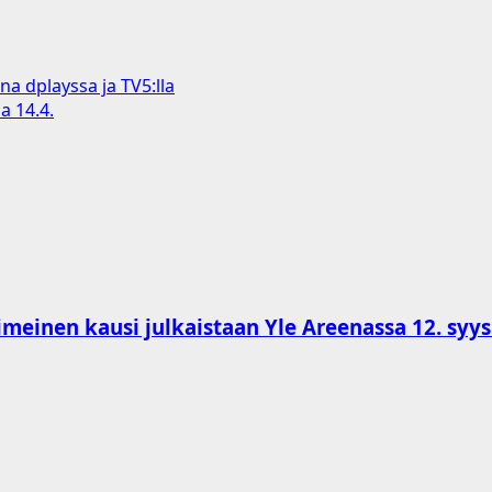
na dplayssa ja TV5:lla
a 14.4.
imeinen kausi julkaistaan Yle Areenassa 12. syy