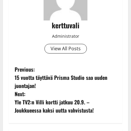
kerttuvali
Administrator
View All Posts
P
Previous:
15 vuotta täyttävä Prisma Studio saa uuden
o
juontajan!
s
Next:
Yle TV2:n Villi kortti jatkuu 20.9. –
t
Joukkueessa kaksi uutta vahvistusta!
n