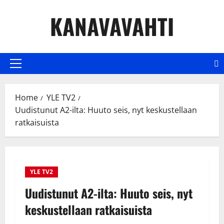
Skip
KANAVAVAHTI
to
content
Primary
Menu
Home
YLE TV2
Uudistunut A2-ilta: Huuto seis, nyt keskustellaan
ratkaisuista
YLE TV2
Uudistunut A2-ilta: Huuto seis, nyt
keskustellaan ratkaisuista