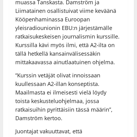
muassa Tanskasta. Damström ja
Liimatainen osallistuivat viime keväänä
Kööpenhaminassa Euroopan
yleisradiounionin EBU:n järjestämälle
ratkaisukeskeisen journalismin kurssille.
Kurssilla kävi myös ilmi, että A2-ilta on
tällä hetkellä kansainvälisessäkin
mittakaavassa ainutlaatuinen ohjelma.
“Kurssin vetäjät olivat innoissaan
kuullessaan A2-illan konseptista.
Maailmasta ei ilmeisesti vielä löydy
toista keskusteluohjelmaa, jossa
ratkaisuihin pyrittäisiin tässä määrin”,
Damström kertoo.
Juontajat vakuuttavat, että